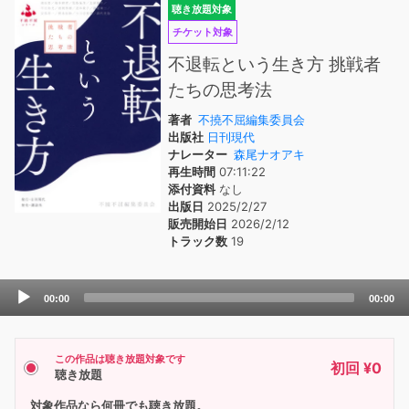
聴き放題対象
チケット対象
不退転という生き方 挑戦者
たちの思考法
著者
不撓不屈編集委員会
出版社
日刊現代
ナレーター
森尾ナオアキ
再生時間
07:11:22
添付資料
なし
出版日
2025/2/27
販売開始日
2026/2/12
トラック数
19
Audio
00:00
00:00
Player
この作品は聴き放題対象です
初回 ¥0
聴き放題
対象作品なら何冊でも聴き放題。