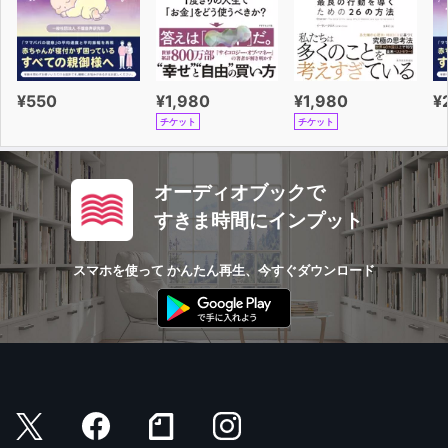
¥550
¥1,980
¥1,980
¥
チケット
チケット
オーディオブックで
すきま時間にインプット
スマホを使って かんたん再生、今すぐダウンロード