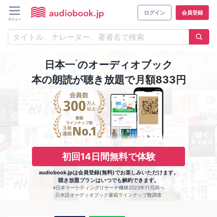
ログイン
会員登録
※
日本一
のオーディオブック
本の朗読が聴き放題で月額833円
初回14日間無料で体験
audiobook.jpは会員登録(無料)でお楽しみいただけます。
聴き放題プランはいつでも解約できます。
※日本マーケティングリサーチ機構2023年11月調べ
日本語オーディオブック書籍ラインナップ数調査