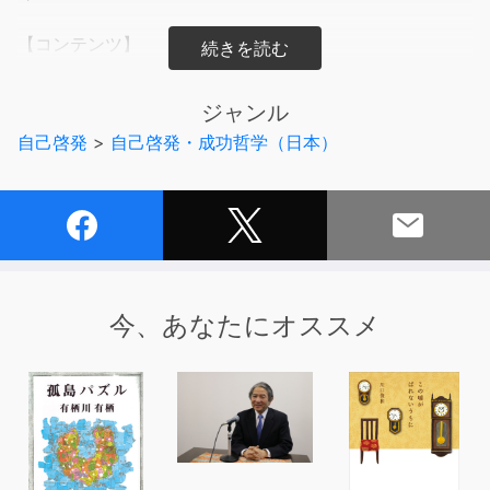
【コンテンツ】
●「どうせ無理」を「できる」に変える
●悪いことの後に、良いことが訪れる
ジャンル
●「今」に集中することでのみ、人生を感じられる
自己啓発
>
自己啓発・成功哲学（日本）
●スモールステップで「できる」を増やす
「人生をあきらめないヒント」が満載の、不撓不屈シリー
ズの1冊目。読めば、挑戦する勇気が湧いてくる!
【目次】
今、あなたにオススメ
第1章 「どうせ無理」を「できる」に変える宇宙開発 / 植
松努 株式会社植松電機 代表取締役社長
第2章 「大人になっても夢は叶う! 」を体現する世界一へ
の挑戦 / 梅本耕孝 ベンチプレス日本代表/キッズトレーナ
ー