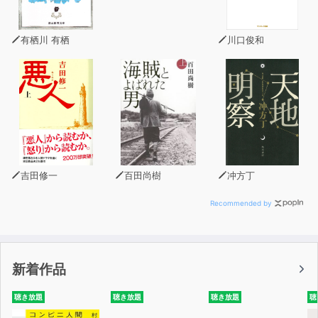
第3章 人生は何歳からでもおもしろくできる / 児島保彦
中小企業診断士
有栖川 有栖
川口俊和
第4章 北の大地から世界へ!「どさんこ魂」で切り拓く農
業の未来 / 北原陽介 株式会社リーフ 代表取締役社長
第5章 生と死の境で見つけた不屈の魂 / 平田和文 株式会
社アルプス警備保障 代表取締役/冒険家
第6章 教育者から布教者へ。生きづらさから見出した一筋
吉田修一
百田尚樹
冲方丁
の光 / 徳岡秀雄 浄土真宗僧侶
Recommended by
第7章 生きることは、すなわち表現すること―「私( わた
くし)主義」で、気負わず自然に生きていく / 道琳敦子 日
本画家
新着作品
第8章 「志」が人生の質を上げる。きっかけは信じてくれ
聴き放題
聴き放題
聴き放題
聴
た人の言葉 / 溝端勇二 ながの結婚支援センター代表