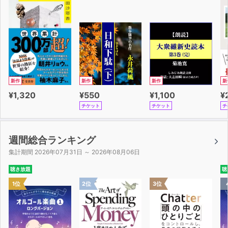
第9章 子どもに寄り添い60年。「こころの目」で見つめ
続ける子どもの未来 / 安部利一 臨床心理士/公認心理師
第10章 「微生物の力で地球の課題を解決したい」。必然
の使命に導かれて奔走する元園長 / 野本佳鈴 EM親善大使
新作
新作
新作
新
第11章 挫折を経て、生徒と向き合い続けた教育現場40年
¥1,320
¥550
¥1,100
¥
/ 小田切秀穂 元公立高校教諭/予備校講師
チケット
チケット
チ
第12章 「できない」が教えてくれた未来へ続く道 / 深代
光治 酪農発明家
週間総合ランキング
集計期間 2026年07月31日 ～ 2026年08月06日
聴き放題
聴
1位
2位
3位