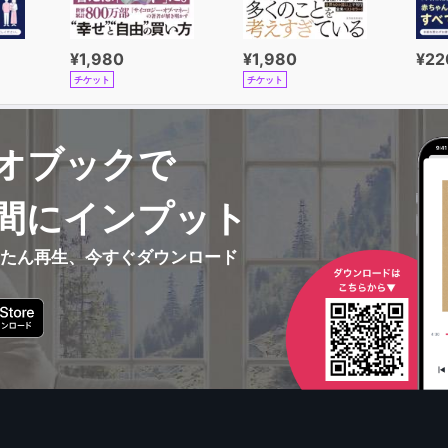
¥1,980
¥1,980
¥22
チケット
チケット
オブックで
間にインプット
んたん再生、今すぐダウンロード