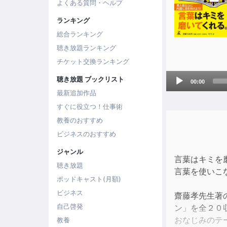
よくある質問・ヘルプ
ランキング
総合ランキング
聴き放題ランキング
チケット交換ランキング
Audio
聴き放題 ブックリスト
00:00
Player
最新追加作品
すぐに役立つ！仕事術
教養のおすすめ
ビジネスのおすすめ
ジャンル
言葉はキミを
聴き放題
言葉を使いこ
ポッドキャスト(月額)
ビジネス
齋藤孝先生著
自己啓発
ン」を全２０
おなじみのテ
教養