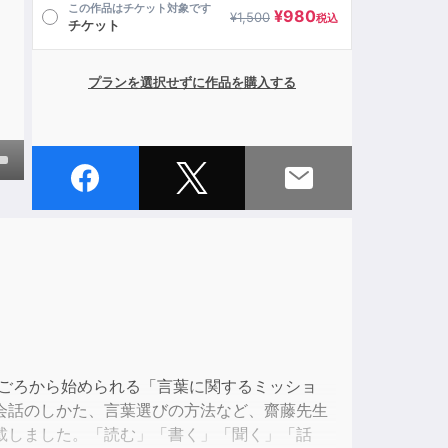
この作品はチケット対象です
¥
980
¥
1,500
税込
チケット
プランを選択せずに作品を購入する
own
ase
ase
e.
歳ごろから始められる「言葉に関するミッショ
会話のしかた、言葉選びの方法など、齋藤先生
載しました。「読む」「書く」「聞く」「話