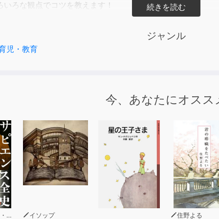
ろいろな観点でコツを教えます！
長〉
ジャンル
ミッションから始められる！
育児・教育
トにつき、６ページ完結で読みやすい！
後に、ポイントとなるまとめを掲載
今、あなたにオスス
しを覚えるべし！
どちがう言葉を覚えよ！
借りるべし！
て敬語を身につけるべし！
つけるべし！
をふわふわに変えよ！ ほか
ラリ
イソップ
住野よる