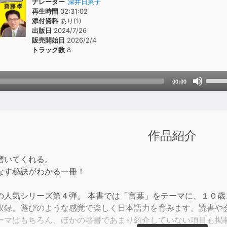
ナレーター
深井日菜子
再生時間
02:31:02
添付資料
あり(1)
出版日
2024/7/26
販売開始日
2026/2/4
トラック数
8
Use
00:00
Up/D
Arrow
keys
to
作品紹介
incre
or
磨いてくれる。
decre
なす秘訣がわかる一冊！
volum
の人気シリーズ第４弾。 本書では「言葉」をテーマに、１０
収録。遊びのような感覚で楽しく日本語力を育みます。読書や
ーマはもちろん、ほかの著書であまり紹介していない項目も掲