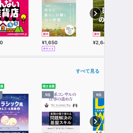
新作
新作
0
¥1,650
¥2,640
チケット
すべて見る
放題
聴き放題
5位
6位