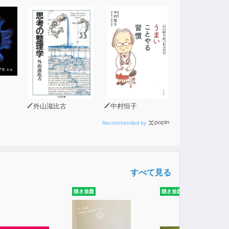
外山滋比古
中村恒子
Recommended by
すべて見る
聴き放題
聴き放題