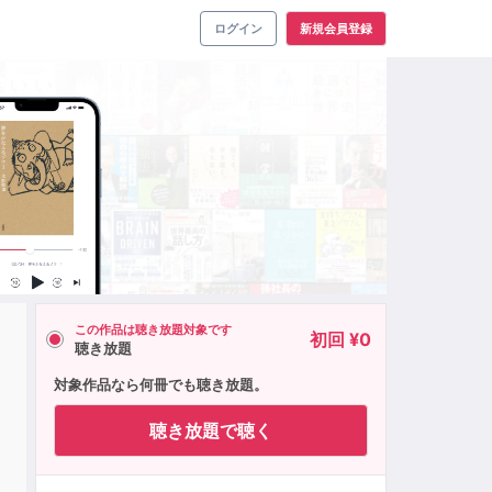
ログイン
新規会員登録
この作品は聴き放題対象です
初回 ¥0
聴き放題
ョ
対象作品なら何冊でも聴き放題。
聴き放題で聴く