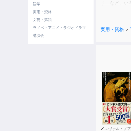
す」など、い
語学
実用・資格
〈この本の特
文芸・落語
●できそうな
ラノベ・アニメ・ラジオドラマ
実用・資格
>
●１つのヒン
講演会
●各項目の最
〈内容例〉
・名作の出だ
・似ているけ
・言霊の力を
・マナーとし
・質問力を
・ちくちく
ユヴァル・ノア・ハ