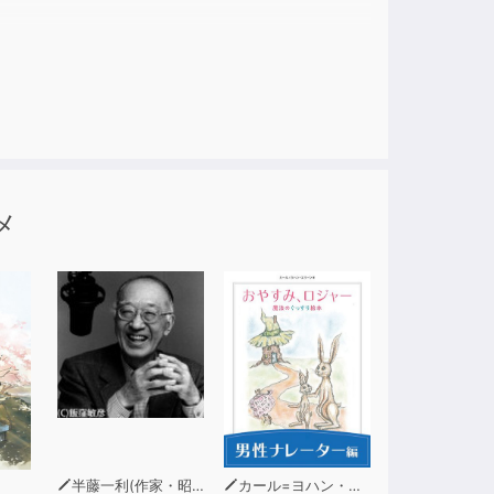
メ
半藤一利(作家・昭和史研究家)
カール=ヨハン・エリーン