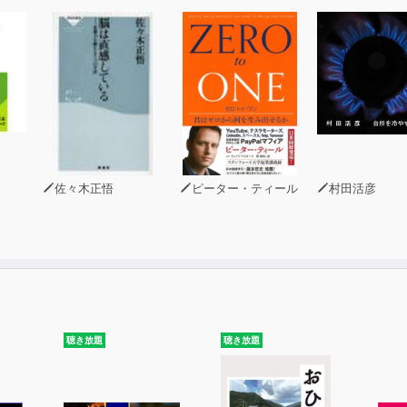
佐々木正悟
ピーター・ティール
村田活彦
聴き放題
聴き放題