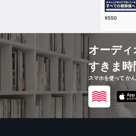
¥550
オーディ
すきま時
スマホを使って か