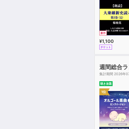
新作
¥1,100
チケット
週間総合ラ
集計期間 2026年0
聴き放題
1位