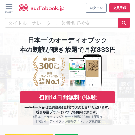
ログイン
会員登録
※
日本一
のオーディオブック
本の朗読が聴き放題で月額833円
初回14日間無料で体験
audiobook.jpは会員登録(無料)でお楽しみいただけます。
聴き放題プランはいつでも解約できます。
※日本マーケティングリサーチ機構2023年11月調べ
日本語オーディオブック書籍ラインナップ数調査