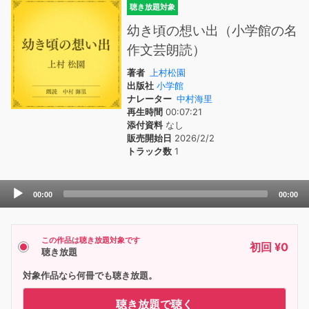
聴き放題対象
幼き頃の想い出（小学館の名
作文芸朗読）
著者
上村松園
出版社
小学館
ナレーター
中村海里
再生時間
00:07:21
添付資料
なし
販売開始日
2026/2/2
トラック数
1
Audio
00:00
00:00
Player
この作品は聴き放題対象です
初回 ¥0
聴き放題
対象作品なら何冊でも聴き放題。
聴き放題で聴く