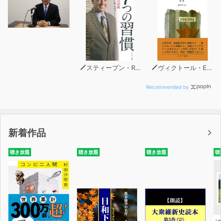
スティーブン・R・コヴィー
ヴィクトール・E・フランクル
Recommended by
新着作品
聴き放題
聴き放題
聴き放題
聴