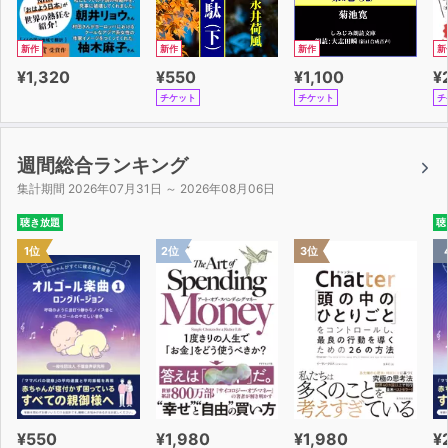
新作
新作
新作
新
¥1,320
¥550
¥1,100
¥
チケット
チケット
チ
週間総合ランキング
集計期間 2026年07月31日 ～ 2026年08月06日
聴き放題
聴
1位
2位
3位
¥550
¥1,980
¥1,980
¥