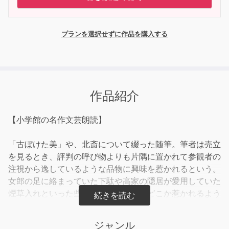
プランを選択せずに作品を購入する
作品紹介
【小学館の名作文芸朗読】
「古ぼけた美」や、北斎について綴った随筆。筆者は売立
を見るとき、評判の呼び物よりも片隅に置かれて参観者の
注視から逸しているような品物に興味を惹かれるという。
女郎の足に絡まっていた下駄や高家の隠居が愛用していた
煙草入れといった些細なものからは、どこか惹かれるよう
なつつましい美しさが伝わってくる。そこには尊い芸術の
光、古典の命──いわば「古ぼけた美」があると語る。
ジャンル