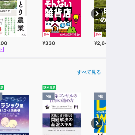
新作
新作
200
¥330
¥2,640
ト
すべて見る
放題
聴き放題
5位
6位