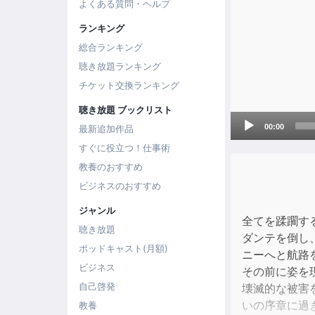
よくある質問・ヘルプ
ランキング
総合ランキング
聴き放題ランキング
チケット交換ランキング
聴き放題 ブックリスト
Audio
00:00
最新追加作品
Player
すぐに役立つ！仕事術
教養のおすすめ
ビジネスのおすすめ
ジャンル
全てを蹂躙す
聴き放題
ダンテを倒し
ポッドキャスト(月額)
ニーへと航路
ビジネス
その前に姿を
自己啓発
壊滅的な被害
いの序章に過
教養