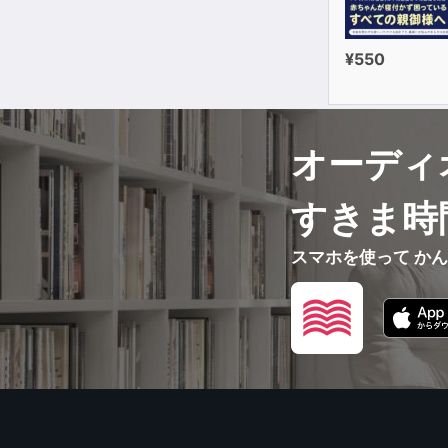
¥550
オーディ
すきま時
スマホを使って か