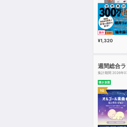
新作
¥1,320
週間総合ラ
集計期間 2026年0
聴き放題
1位