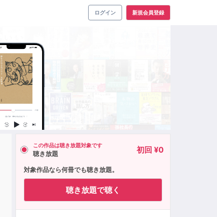
ログイン
新規会員登録
この作品は聴き放題対象です
初回 ¥0
聴き放題
対象作品なら何冊でも聴き放題。
聴き放題で聴く