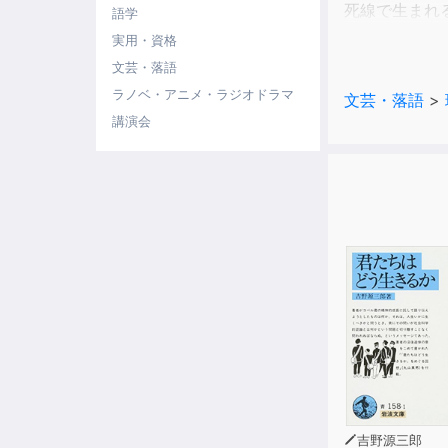
死線で生まれ
語学
を上げる！ 
実用・資格
文芸・落語
レーベル：ガ
ラノベ・アニメ・ラジオドラマ
文芸・落語
>
シリーズ名：
講演会
著者名：中島
出版社：小学
(C)ryu naka
吉野源三郎