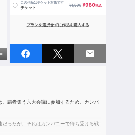
この作品はチケット対象です
¥
980
¥
1,500
税込
チケット
プランを選択せずに作品を購入する
own
ase
は、覇者集う六大会議に参加するため、カンパ
ase
e.
達だったが、それはカンパニーで待ち受ける戦