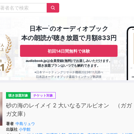
※
日本一
のオーディオブック
本の朗読が聴き放題で月額833円
初回14日間無料で体験
audiobook.jpは会員登録(無料)でお楽しみいただけます。
聴き放題プランはいつでも解約できます。
※日本マーケティングリサーチ機構2023年11月調べ
日本語オーディオブック書籍ラインナップ数調査
聴き放題対象
チケット対象
砂の海のレイメイ 2 大いなるアルビオン （ガガ
ガ文庫）
著者
中島リュウ
出版社
小学館