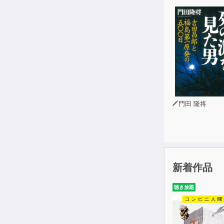
門田 隆将
新着作品
聴き放題