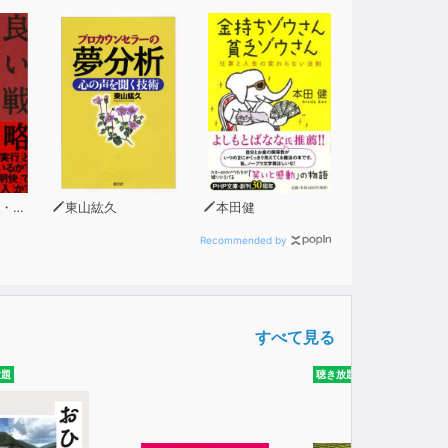
ルト
東山紘久
本田健
Recommended by
すべて見る
放題
聴き放題