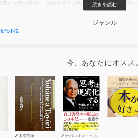
る新たな恋の燻りに、白鯨をめぐる陰謀が吹き荒び、女と男の
恋と海戦の世紀末航海譚、第二幕！
ジャンル
ガガ文庫
現代小説
砂の海のレイメイ
リュウ
館
今、あなたにオスス
jima 2025 (P)小学館 2026
山浦玄嗣
ナポレオン・ヒル