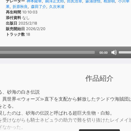
ナレーター
神本綾華
,
鵜澤正太郎
,
田尻浩章
,
森浦啓悟
,
相原唄
,
小川華
果
,
折原秋良
,
森田了介
,
久次米渚
再生時間
10:10:03
添付資料
なし
出版日
2025/2/18
販売開始日
2026/2/20
トラック数
18
Use
00:00
Up/D
Arrow
keys
作品紹介
to
incre
る、砂海の白き伝説
or
、異世界≪ウォーズ≫直下を支配から解放したテンドウ海賊団
decre
をとる。
volum
現したのは、砂海の伝説と呼ばれる超巨大生物・白鯨。
を受けながらも騎士ネビュラの助力で難を切り抜けたレイメイ
ぎなかった。