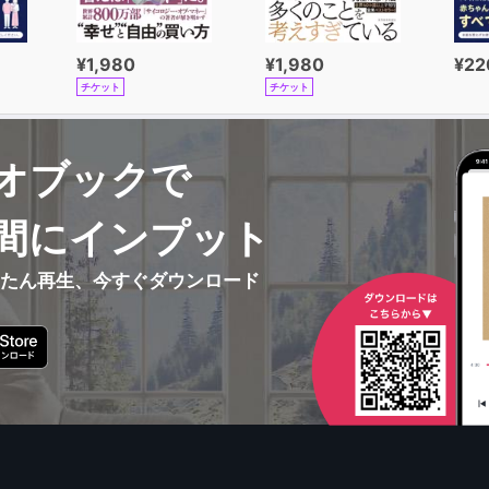
¥1,980
¥1,980
¥22
チケット
チケット
オブックで
間にインプット
んたん再生、今すぐダウンロード