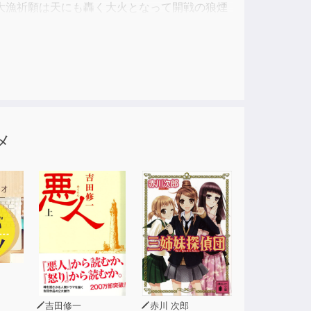
大漁祈願は天にも轟く大火となって開戦の狼煙
メ
吉田修一
赤川 次郎