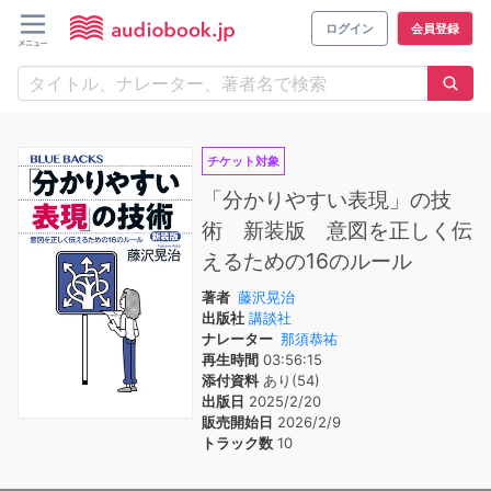
ログイン
会員登録
チケット対象
「分かりやすい表現」の技
術 新装版 意図を正しく伝
えるための16のルール
著者
藤沢晃治
出版社
講談社
ナレーター
那須恭祐
再生時間
03:56:15
添付資料
あり(54)
出版日
2025/2/20
販売開始日
2026/2/9
トラック数
10