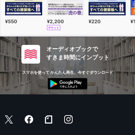
¥550
¥2,200
¥220
¥
チケット
オーディオブックで
すきま時間にインプット
スマホを使って かんたん再生、今すぐダウンロード