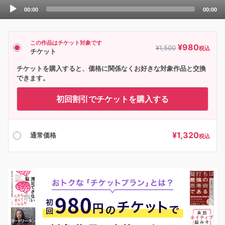
Audio
00:00
00:00
Player
この作品はチケット対象です
¥
980
¥
1,500
税込
チケット
チケットを購入すると、価格に関係なくお好きな対象作品と交換
できます。
初回割引でチケットを購入する
¥
1,320
通常価格
税込