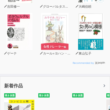
吉田修一
グローバルタスクフォース(著)
大嶋信頼
ゲーテ
カール=ヨハン・エリーン
東山弘子
Recommended by
新着作品
聴き放題
聴き放題
聴き放題
聴