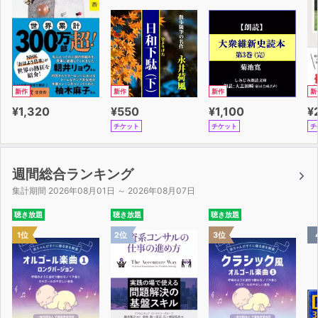
新作
新作
新作
新
¥1,320
¥550
¥1,100
¥
チケット
チケット
チ
週間総合ランキング
集計期間 2026年08月01日 ～ 2026年08月07日
聴き放題
聴き放題
聴き放題
1位
2位
3位