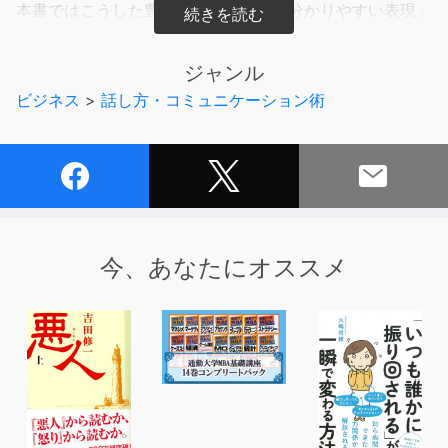
本書ではこうした豊富な実例から、「分かりやすい表現」
のために必要なルールを導き出します。
このルールさえ理解すればあなたのプレゼンやメールの文
ジャンル
章といった日々の表現も、ぐっと伝わりやすくなります。
ビジネス
>
話し方・コミュニケーション術
さあ、明日から使える「分かりやすい表現」の技術を身に
つけましょう!
目次
第1章 「分かりにくい表現」がいっぱい!
第2章 「分かりやすい」とはどういうことか
第3章 「分かりにくい表現」の主犯たち
今、あなたにオススメ
第4章 「分かりやすい表現」のルール・ブック チェック
ポイント付き