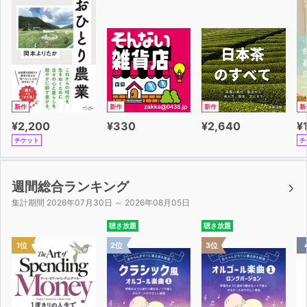
新作
新作
新作
新
¥2,200
¥330
¥2,640
¥
チケット
チ
週間総合ランキング
集計期間 2026年07月30日 ～ 2026年08月05日
聴き放題
聴き放題
1位
2位
3位