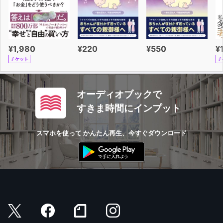
¥1,980
¥220
¥550
¥
チケット
チ
オーディオブックで
すきま時間にインプット
スマホを使って かんたん再生、今すぐダウンロード