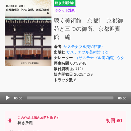
聴き放題対象
チケット対象
聴く美術館 京都1 京都御
苑と三つの御所、京都迎賓
館 編
著者
サステナブル美術館(R)
出版社
サステナブル美術館（R）
ナレーター
（サステナブル美術館）ウタ
再生時間
00:59:48
添付資料
あり(2)
販売開始日
2025/12/9
トラック数
8
Audio
00:00
00:00
Player
この作品は聴き放題対象です
初回 ¥0
聴き放題