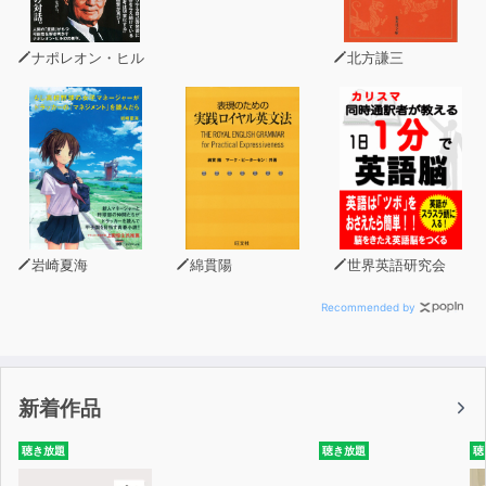
ナポレオン・ヒル
北方謙三
岩崎夏海
綿貫陽
世界英語研究会
Recommended by
新着作品
聴き放題
聴き放題
聴