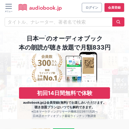
ログイン
会員登録
※
日本一
のオーディオブック
本の朗読が聴き放題で月額833円
初回14日間無料で体験
audiobook.jpは会員登録(無料)でお楽しみいただけます。
聴き放題プランはいつでも解約できます。
※日本マーケティングリサーチ機構2023年11月調べ
日本語オーディオブック書籍ラインナップ数調査