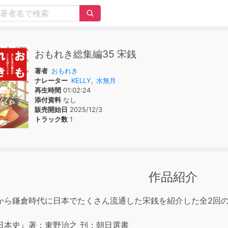
おもれき総集編35 宋銭
著者
おもれき
ナレーター
KELLY
,
水無月
再生時間
01:02:24
添付資料
なし
販売開始日
2025/12/3
トラック数
1
作品紹介
から鎌倉時代に日本でたくさん流通した宋銭を紹介した全2回の本
日本史』著：東野治之 刊：朝日選書