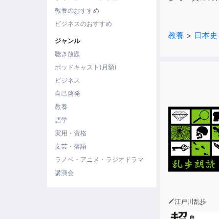
教養のおすすめ
ビジネスのおすすめ
教養
>
日本史
ジャンル
聴き放題
ポッドキャスト(月額)
ビジネス
自己啓発
教養
語学
実用・資格
文芸・落語
ラノベ・アニメ・ラジオドラマ
講演会
江戸川乱歩