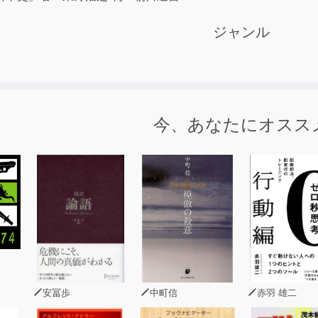
ジャンル
今、あなたにオスス
安冨歩
中町信
赤羽 雄二