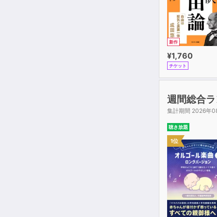
新作
¥1,760
チケット
週間総合ラ
集計期間 2026年0
聴き放題
1位