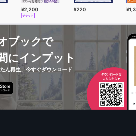
¥2,200
¥220
¥1,
チケット
オブックで
間にインプット
んたん再生、今すぐダウンロード