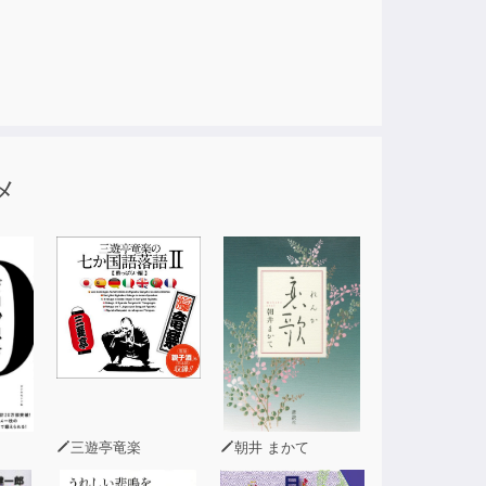
メ
三遊亭竜楽
朝井 まかて