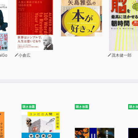
iGo
小倉広
茂木健一郎
聴き放題
聴き放題
聴き