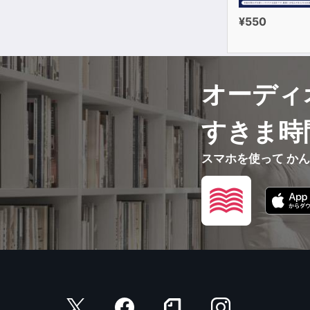
¥550
オーディ
すきま時
スマホを使って か