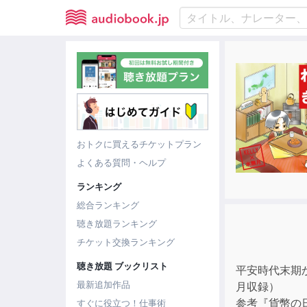
おトクに買えるチケットプラン
よくある質問・ヘルプ
ランキング
総合ランキング
聴き放題ランキング
チケット交換ランキング
聴き放題 ブックリスト
平安時代末期
最新追加作品
月収録）
参考『貨幣の
すぐに役立つ！仕事術