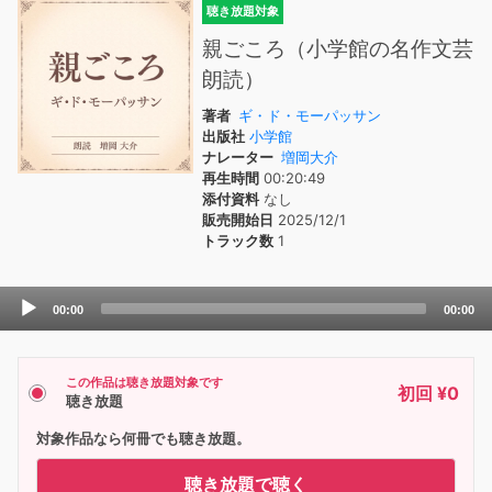
聴き放題対象
親ごころ（小学館の名作文芸
朗読）
著者
ギ・ド・モーパッサン
出版社
小学館
ナレーター
増岡大介
再生時間
00:20:49
添付資料
なし
販売開始日
2025/12/1
トラック数
1
Audio
00:00
00:00
Player
この作品は聴き放題対象です
初回 ¥0
聴き放題
対象作品なら何冊でも聴き放題。
聴き放題で聴く