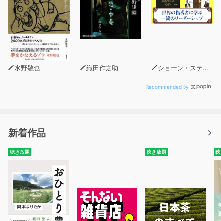
水野敬也
織田作之助
ショーン・スティーブンソン
Recommended by
新着作品
聴き放題
聴き放題
聴