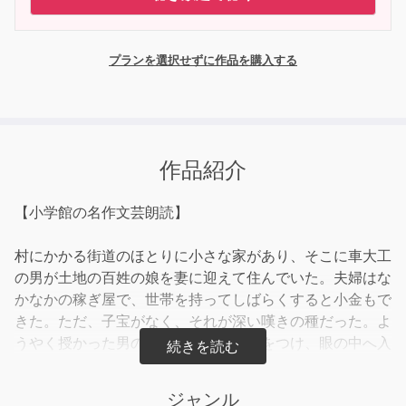
プランを選択せずに作品を購入する
作品紹介
【小学館の名作文芸朗読】
村にかかる街道のほとりに小さな家があり、そこに車大工
の男が土地の百姓の娘を妻に迎えて住んでいた。夫婦はな
かなかの稼ぎ屋で、世帯を持ってしばらくすると小金もで
きた。ただ、子宝がなく、それが深い嘆きの種だった。よ
うやく授かった男の子にジャンと名前をつけ、眼の中へ入
れても痛くないほど可愛がった。しかしある日、村にやっ
て来た軽業師の一座に紛れたジャンは、そのまま行方知れ
ジャンル