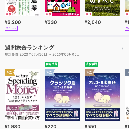
新作
新作
新作
新
¥2,200
¥330
¥2,640
¥
チケット
チ
週間総合ランキング
集計期間 2026年07月30日 ～ 2026年08月05日
聴き放題
聴き放題
1位
2位
3位
¥1,980
¥220
¥550
¥