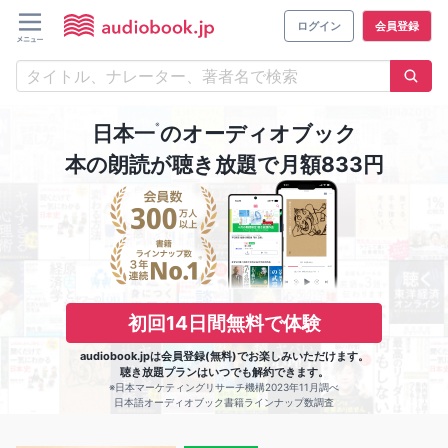
ログイン
会員登録
※
日本一
のオーディオブック
本の朗読が聴き放題で月額833円
初回14日間無料で体験
audiobook.jpは会員登録(無料)でお楽しみいただけます。
聴き放題プランはいつでも解約できます。
※日本マーケティングリサーチ機構2023年11月調べ
日本語オーディオブック書籍ラインナップ数調査