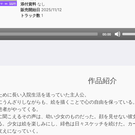
添付資料
なし
販売開始日
2025/11/12
トラック数
1
Use
00:00
Up/D
Arrow
keys
to
incre
or
作品紹介
decre
volum
ために長い入院生活を送っていた主人公。
にうんざりしながらも、絵を描くことで心の自由を保っている
患者がやってくる。
に聞こえるその声は、幼い少女のものだった。顔を見せない彼
る。少女は絵を楽しみにし、緋色は日々スケッチを続けた。カ
支えになっていく。