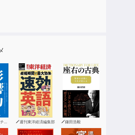
メ
ーニ
週刊東洋経済編集部
鎌田浩毅