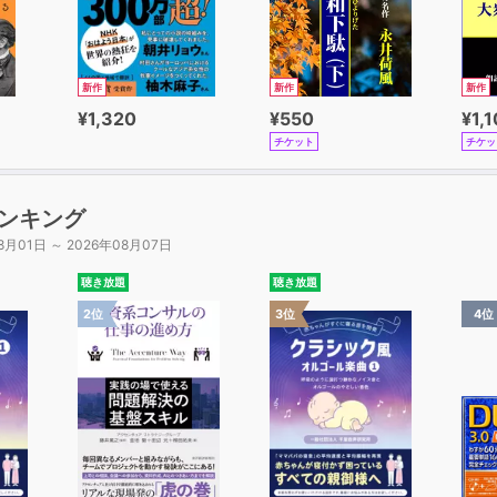
新作
新作
新作
¥1,320
¥550
¥1,
チケット
チケッ
ンキング
8月01日 ～ 2026年08月07日
聴き放題
聴き放題
2位
3位
4位