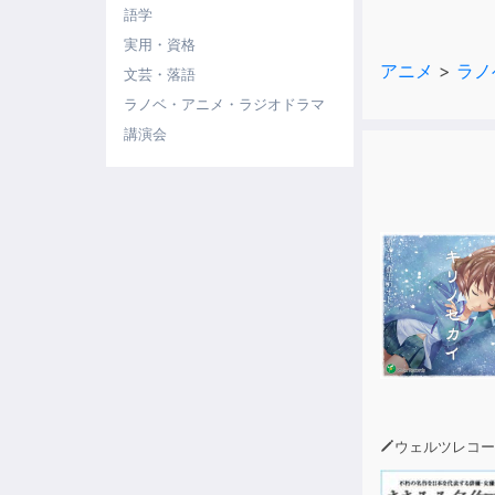
語学
実用・資格
アニメ
>
ラノ
文芸・落語
ラノベ・アニメ・ラジオドラマ
講演会
ウェルツレコー