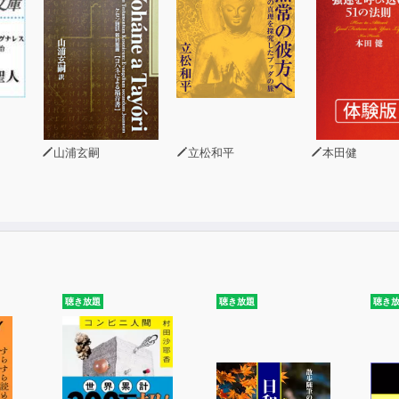
山浦玄嗣
立松和平
本田健
聴き放題
聴き放題
聴き