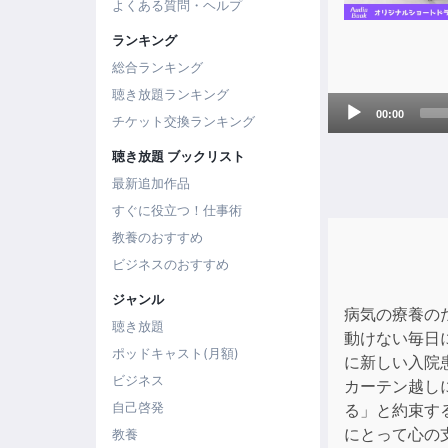
よくある質問・ヘルプ
ランキング
総合ランキング
聴き放題ランキング
Audio
00:00
チケット交換ランキング
Player
聴き放題 ブックリスト
最新追加作品
すぐに役立つ！仕事術
教養のおすすめ
ビジネスのおすすめ
ジャンル
病気の療養の
聴き放題
動けない毎日
ポッドキャスト(月額)
に新しい入院
ビジネス
カーテン越し
自己啓発
る」と約束す
にとって心の
教養