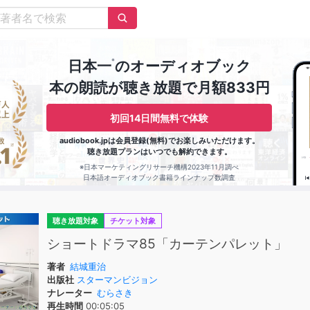
※
日本一
のオーディオブック
本の朗読が聴き放題で月額833円
初回14日間無料で体験
audiobook.jpは会員登録(無料)でお楽しみいただけます。
聴き放題プランはいつでも解約できます。
※日本マーケティングリサーチ機構2023年11月調べ
日本語オーディオブック書籍ラインナップ数調査
聴き放題対象
チケット対象
ショートドラマ85「カーテンパレット」
著者
結城重治
出版社
スターマンビジョン
ナレーター
むらさき
再生時間
00:05:05