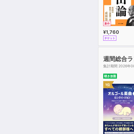
新作
¥1,760
チケット
週間総合ラ
集計期間 2026年0
聴き放題
1位