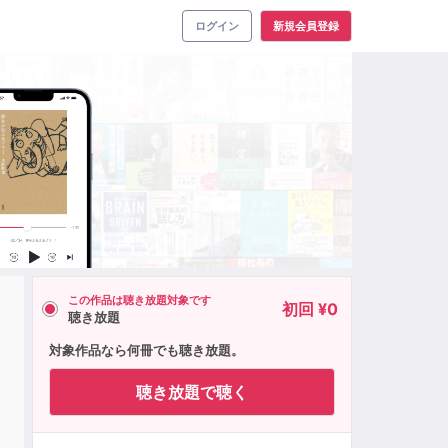
ログイン
新規会員登録
この作品は聴き放題対象です
初回 ¥0
聴き放題
対象作品なら何冊でも聴き放題。
聴き放題で聴く