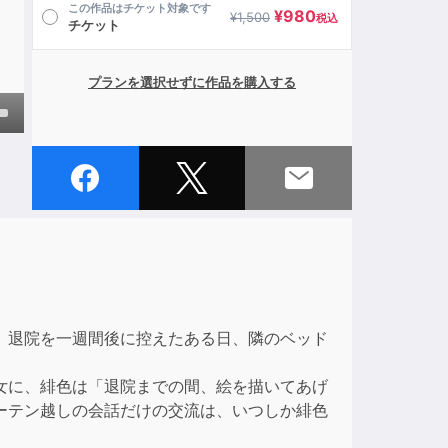
この作品はチケット対象です
¥
980
¥
1,500
税込
チケット
プランを選択せずに作品を購入する
own
ase
ase
e.
。退院を一週間後に控えたある日、隣のベッド
女に、緋色は「退院までの間、絵を描いてあげ
ーテン越しの会話だけの交流は、いつしか緋色