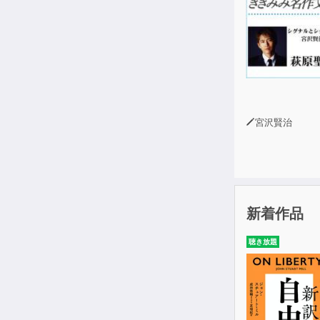
宮沢賢治
新着作品
聴き放題