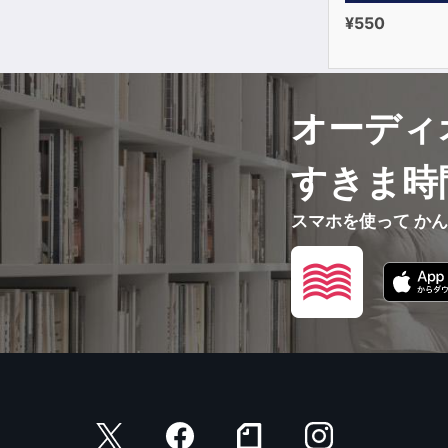
¥550
オーディ
すきま時
スマホを使って か