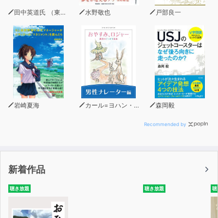
田中英道氏 （東北大学名誉教授）
水野敬也
戸部良一
岩崎夏海
カール=ヨハン・エリーン
森岡毅
Recommended by
新着作品
聴き放題
聴き放題
聴