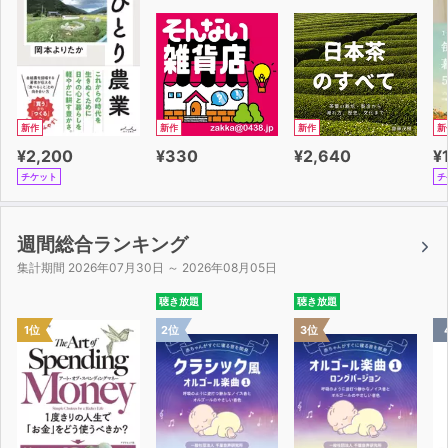
新作
新作
新作
新
¥2,200
¥330
¥2,640
¥
チケット
チ
週間総合ランキング
集計期間 2026年07月30日 ～ 2026年08月05日
聴き放題
聴き放題
1位
2位
3位