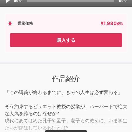
00:00
00:00
Player
¥
1,980
通常価格
税込
購入する
作品紹介
「この講義が終わるまでに、きみの人生は必ず変わる」
そう約束するピュエット教授の授業が、ハーバードで絶大
な人気を誇るのはなぜか?
現代にあてはめた孔子や孟子、老子らの教えに、いま学生
たちが熱狂しているわけとは?