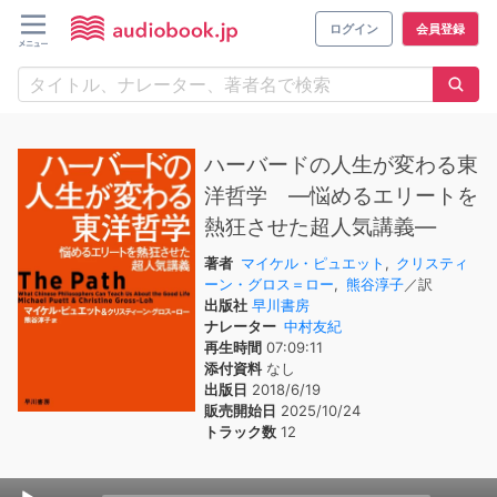
ログイン
会員登録
ハーバードの人生が変わる東
洋哲学 ―悩めるエリートを
熱狂させた超人気講義―
著者
マイケル・ピュエット
,
クリスティ
ーン・グロス＝ロー
,
熊谷淳子
／訳
出版社
早川書房
ナレーター
中村友紀
再生時間
07:09:11
添付資料
なし
出版日
2018/6/19
販売開始日
2025/10/24
トラック数
12
Audio