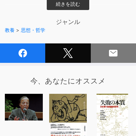
●自分探しをするな
●“ありのままの自分"などどこにもいない
ジャンル
●強くなりたいなら徹底的に弱くなれ
教養
>
思想・哲学
●自然を賛美しすぎるな
●がんばっても報われるとはかぎらない
●“ポジティブ"がよいとはかぎらない
ピュエット教授による東洋哲学の新解釈で、今までの常識
が覆る!
今、あなたにオススメ