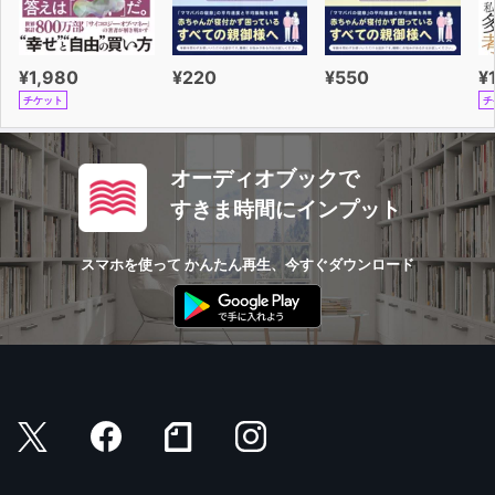
¥1,980
¥220
¥550
¥
チケット
チ
オーディオブックで
すきま時間にインプット
スマホを使って かんたん再生、今すぐダウンロード