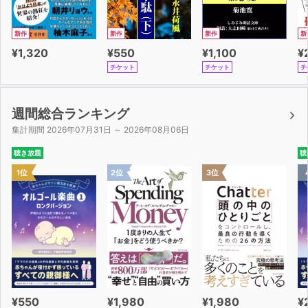
新作
新作
新作
新
¥1,320
¥550
¥1,100
¥
チケット
チケット
チ
週間総合ランキング
集計期間 2026年07月31日 ～ 2026年08月06日
聴き放題
聴
1位
2位
3位
¥550
¥1,980
¥1,980
¥