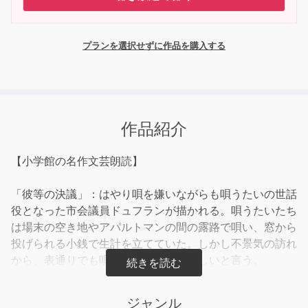
プランを選択せずに作品を購入する
作品紹介
【小学館の名作文芸朗読】
「彼等の決議」：はやり唄を嫌いながらも唄うたいの世話
役となった市会議員ドュフランが描かれる。唄うたいたち
は場末の空き地やアパルトマンの間の露路で唄い、窓から
投げられる小銭で生計を立てていた。しかし不景気の訪れ
から、表通りでも唄えるようにしてほしいと言う。
「ダミア」：ダミアは唄の一句ごとの前に必ず「フン」と
ジャンル