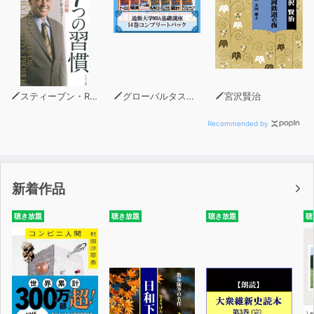
スティーブン・R・コヴィー
グローバルタスクフォース(著)
宮沢賢治
Recommended by
新着作品
聴き放題
聴き放題
聴き放題
聴