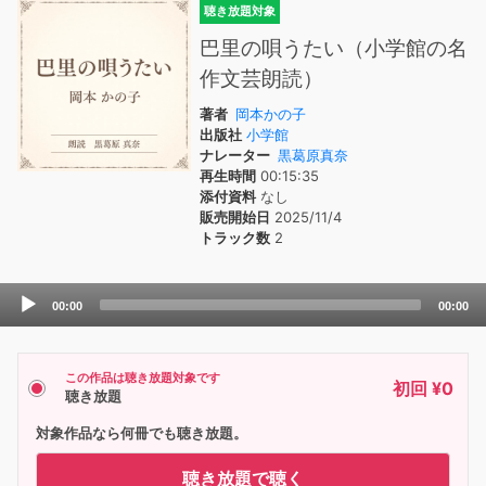
聴き放題対象
巴里の唄うたい（小学館の名
作文芸朗読）
著者
岡本かの子
出版社
小学館
ナレーター
黒葛原真奈
再生時間
00:15:35
添付資料
なし
販売開始日
2025/11/4
トラック数
2
Audio
00:00
00:00
Player
この作品は聴き放題対象です
初回 ¥0
聴き放題
対象作品なら何冊でも聴き放題。
聴き放題で聴く