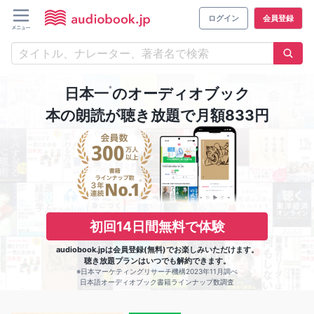
ログイン
会員登録
※
日本一
のオーディオブック
本の朗読が聴き放題で月額833円
初回14日間無料で体験
audiobook.jpは会員登録(無料)でお楽しみいただけます。
聴き放題プランはいつでも解約できます。
※日本マーケティングリサーチ機構2023年11月調べ
日本語オーディオブック書籍ラインナップ数調査