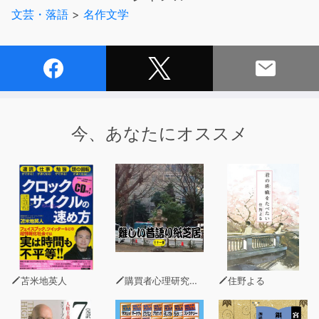
いう自嘲風な力声を突き上げる。その声には不思議な魅力
文芸・落語
>
名作文学
があった。運命に叩き伏せられた絶望を支えに湧き上がる
情熱を帯びているのだ。
今、あなたにオススメ
苫米地英人
購買者心理研究所 株式会社モデンナ 顧問 青木幹和
住野よる