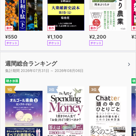
新作
新作
新作
新
¥550
¥1,100
¥2,200
¥
チケット
チケット
チケット
週間総合ランキング
集計期間 2026年07月31日 ～ 2026年08月06日
聴き放題
聴
1位
2位
3位