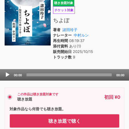
聴き放題対象
チケット対象
ちよぼ
著者
諸田玲子
ナレーター
中村ルン
再生時間
08:19:37
添付資料
あり(1)
販売開始日
2025/10/15
トラック数
9
Audio
00:00
00:00
Player
この作品は聴き放題対象です
初回 ¥0
聴き放題
対象作品なら何冊でも聴き放題。
聴き放題で聴く