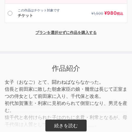
この作品はチケット対象です
¥
980
¥
1,500
税込
チケット
プランを選択せずに作品を購入する
作品紹介
女子（おなご）とて、闘わねばならなかった。
信長と前田家に敗した朝倉家臣の娘・幾世は長じて正室ま
つの侍女として前田家に入り、千代保と改名。
初代加賀藩主・利家に見初められて側室になり、男児を産
む。
猿千代と名付けられた子はのちに名君・利常となるが、母
千代保は人質として江戸へ向かった＿＿＿。
加賀百万石の礎を築き、寿福院の名で多くの人に親しまれ