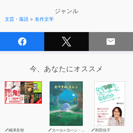
た、慈愛と情熱の生涯を描く歴史時代小説。
ジャンル
文芸・落語
>
名作文学
今、あなたにオススメ
嶋津良智
カール=ヨハン・エリーン（著）
和田佳子