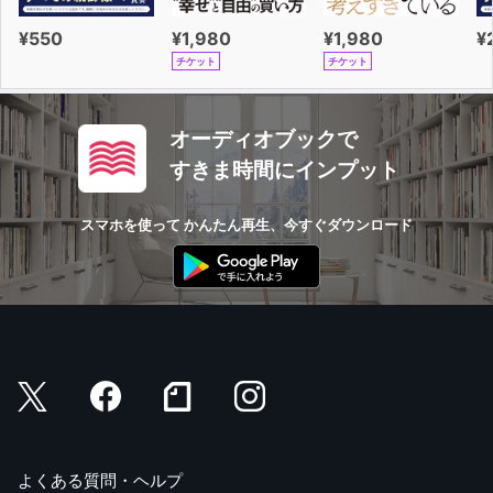
¥550
¥1,980
¥1,980
¥
チケット
チケット
オーディオブックで
すきま時間にインプット
スマホを使って かんたん再生、今すぐダウンロード
よくある質問・ヘルプ