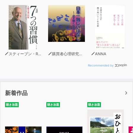
スティーブン・R・コヴィー
購買者心理研究所 株式会社モデンナ 顧問 青木幹和
ANNA
Recommended by
新着作品
聴き放題
聴き放題
聴き放題