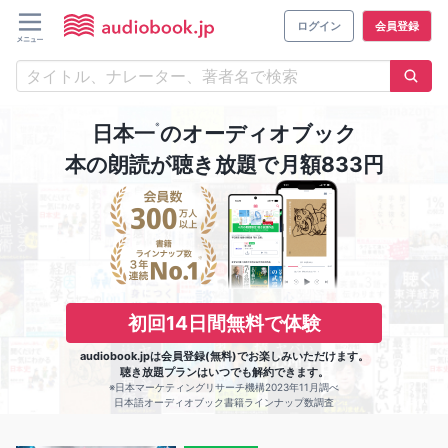
ログイン
会員登録
※
日本一
のオーディオブック
本の朗読が聴き放題で月額833円
初回14日間無料で体験
audiobook.jpは会員登録(無料)でお楽しみいただけます。
聴き放題プランはいつでも解約できます。
※日本マーケティングリサーチ機構2023年11月調べ
日本語オーディオブック書籍ラインナップ数調査