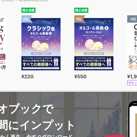
聴き放題
聴き放題
2位
3位
4位
¥220
¥550
¥1,
チケッ
オブックで
間にインプット
んたん再生、今すぐダウンロード