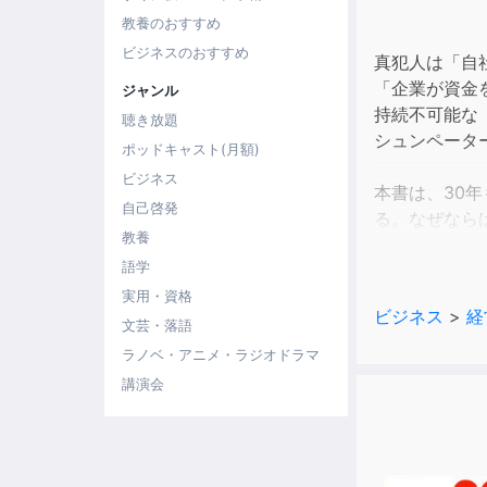
教養のおすすめ
ビジネスのおすすめ
真犯人は「自
「企業が資金
ジャンル
持続不可能な
聴き放題
シュンペータ
ポッドキャスト(月額)
ビジネス
本書は、30
自己啓発
る。なぜなら
教養
は、企業の株
語学
け、消費も低
の理論」が明
実用・資格
ビジネス
>
経
文芸・落語
1980年代
ラノベ・アニメ・ラジオドラマ
出」の制度で
講演会
た。この「略
このことが、
と指摘。その
バナンスを全