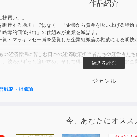
作品紹介
to
incre
社株買い」。
or
を調達する場所」ではなく、「企業から資金を吸い上げる場所
decre
「略奪的価値抽出」の仕組みが企業を滅ぼす。
volum
ー賞・マッキンゼー賞を受賞した企業組織論の権威による明快
年もの経済停滞に苦しむ日本の経済政策担当者たちや経営者た
ば、彼らがずっと追い求め、そして得られなかった「革新的企
価は過去最高値を更新して上昇し、企業の利益も好調と言われ
迷するという現象が起きている。なぜ、そのような現象が起き
ジャンル
らかにしているのである。――中野剛志「日本語版解説」より
営戦略・組織論
以降、「株主価値最大化」イデオロギーが企業や経営者の行動原
ある株式市場を介して、「価値創造」制度である企業から「価
奪的価値抽出」の最たる例が「自社株買い」である。
今、あなたにオスス
企業のイノベーションを妨げ、雇用を不安定化させるなど、経
うえで、社会の持続的な繁栄を取り戻すべく、「株主価値最大
面的に改めるべきである、と論じる。