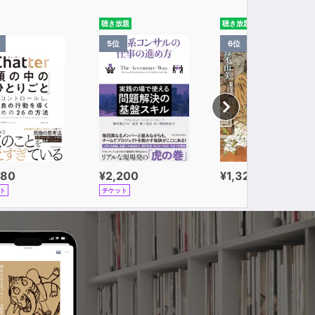
聴き放題
聴き放題
5位
6位
980
¥2,200
¥1,320
ト
チケット