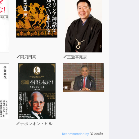
、価値を創造する制度だと考えられている。こ
る、と断言する。
部留保と再投資」対「削減と分配」といったラ
愛大の特徴であり、説得力を与えている。
阿刀田高
三遊亭鳳志
ナポレオン・ヒル
Recommended by