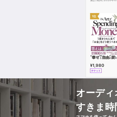
1位
¥1,980
チケット
オーディ
すきま時
スマホを使って か