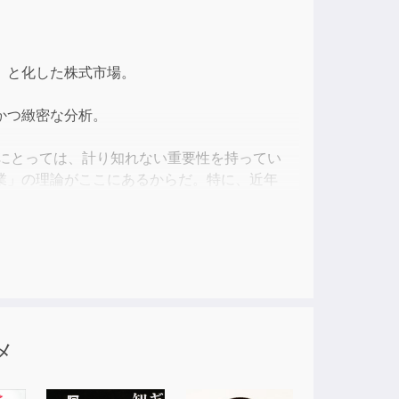
ase
」と化した株式市場。
ase
e.
かつ緻密な分析。
ちにとっては、計り知れない重要性を持ってい
業」の理論がここにあるからだ。特に、近年
ているにもかかわらず、実質賃金は下落を続
ているのか。その答えを、本書の「革新的企業
理を支配するようになった。そのため、「価値抽
値」を「略奪的に抽出」することが常態化し
メ
済、政治、社会に様々な弊害をもたらしている
化」イデオロギーに冒されたコーポレート・ガ