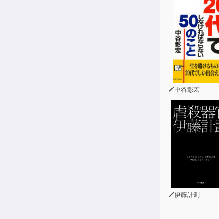
一般的に、株
れに対し本書
本書のような
ゾニック独自
中谷彰宏
伊藤計劃