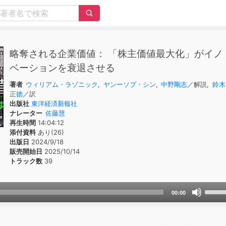
略奪される企業価値： 「株主価値最大化」がイノ
ベーションを衰退させる
著者
ウィリアム・ラゾニック
,
ヤンーソプ・シン
,
中野剛志
／解説,
鈴木
正徳
／訳
出版社
東洋経済新報社
ナレーター
佐藤慧
再生時間
14:04:12
添付資料
あり(26)
出版日
2024/9/18
販売開始日
2025/10/14
トラック数
39
Use
00:00
Up/D
Arrow
keys