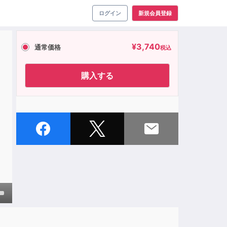
ログイン
新規会員登録
¥
3,740
通常価格
税込
購入する
own