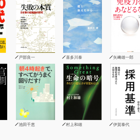
式市場は、企業が生産能力への投資を行うための資金を供給し
では、株式市場は企業から価値を抽出する制度に成り果ててい
指摘は、これまでもあったが、「革新的企業の理論」や、「内
の視点から明快かつ緻密な分析を加えているところが、本書の
戸部良一
喜多川泰
矢﨑雄一郎
池田千恵
村上和雄
伊賀泰代