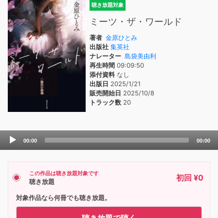
聴き放題対象
ミーツ・ザ・ワールド
著者
金原ひとみ
出版社
集英社
ナレーター
島袋美由利
再生時間
09:09:50
添付資料
なし
出版日
2025/1/21
販売開始日
2025/10/8
トラック数
20
Audio
00:00
00:00
Player
この作品は聴き放題対象です
初回 ¥0
聴き放題
対象作品なら何冊でも聴き放題。