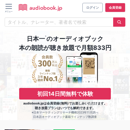
ログイン
会員登録
※
日本一
のオーディオブック
本の朗読が聴き放題で月額833円
初回14日間無料で体験
audiobook.jpは会員登録(無料)でお楽しみいただけます。
聴き放題プランはいつでも解約できます。
※日本マーケティングリサーチ機構2023年11月調べ
日本語オーディオブック書籍ラインナップ数調査