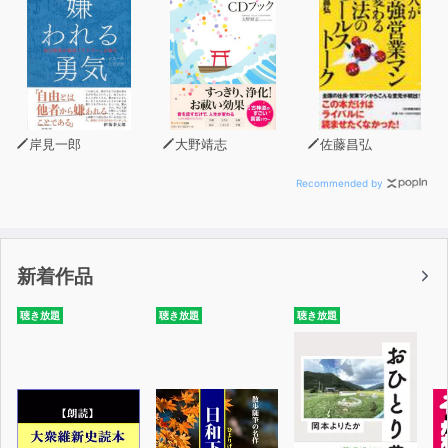
岸見一郎
大野靖志
佐藤昌弘
Recommended by
新着作品
聴き放題
聴き放題
聴き放題