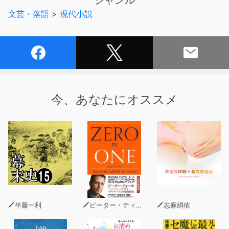
ジャンル
恋愛の新境地。第35回柴田錬三郎賞受賞作！
文芸・落語
>
現代小説
今、あなたにオススメ
半藤一利
ピーター・ティール
志麻絹依