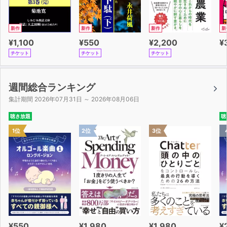
新作
新作
新作
新
¥1,100
¥550
¥2,200
¥
チケット
チケット
チケット
週間総合ランキング
集計期間 2026年07月31日 ～ 2026年08月06日
聴き放題
聴
1位
2位
3位
¥550
¥1,980
¥1,980
¥