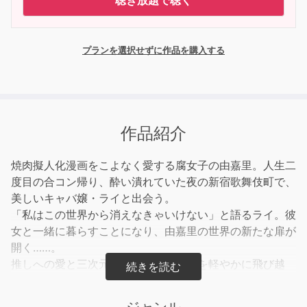
聴き放題で聴く
プランを選択せずに作品を購入する
作品紹介
焼肉擬人化漫画をこよなく愛する腐女子の由嘉里。人生二
度目の合コン帰り、酔い潰れていた夜の新宿歌舞伎町で、
美しいキャバ嬢・ライと出会う。
「私はこの世界から消えなきゃいけない」と語るライ。彼
女と一緒に暮らすことになり、由嘉里の世界の新たな扉が
開く……。
推しへの愛と三次元の恋。世間の常識を軽やかに飛び越
え、幸せを求める気持ちが向かう先は？
死にたいキャバ嬢×推したい腐女子――金原ひとみが描く