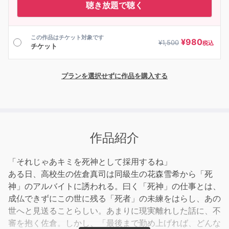
聴き放題で聴く
この作品はチケット対象です
¥
980
¥
1,500
税込
チケット
プランを選択せずに作品を購入する
作品紹介
「それじゃあキミを死神として採用するね」
ある日、高校生の佐倉真司は同級生の花森雪希から「死
神」のアルバイトに誘われる。曰く「死神」の仕事とは、
成仏できずにこの世に残る「死者」の未練をはらし、あの
世へと見送ることらしい。あまりに現実離れした話に、不
審を抱く佐倉。しかし、「最後まで勤め上げれば、どんな