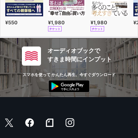
¥550
¥1,980
¥1,980
¥
チケット
チケット
オーディオブックで
すきま時間にインプット
スマホを使って かんたん再生、今すぐダウンロード