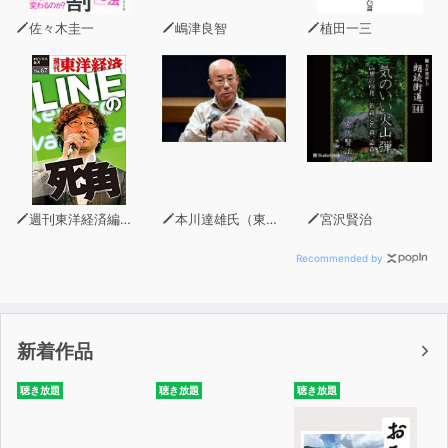
佐々木圭一
嶋津良智
植田一三
週刊東洋経済編集部
本川達雄氏（東京工業大学名誉教授）
宮沢賢治
Recommended by
新着作品
聴き放題
聴き放題
聴き放題