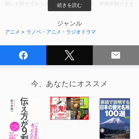
願いも叶えてもらえる」という話を聞き、半信半疑のまま
死神のアルバイトを始めることとなり――。初恋相手の幼
馴染、出産直後の母親、虐待を受ける子ども……様々な死
ジャンル
者が抱える、切なすぎる未練、願いとは――。暖かな涙が
アニメ
>
ラノベ・アニメ・ラジオドラマ
止まらない、ヒューマンストーリー。
今、あなたにオススメ