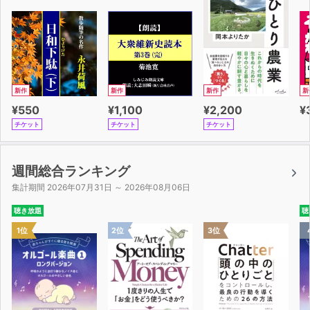
新作
新作
新作
新
¥550
¥1,100
¥2,200
¥
チケット
チケット
チケット
週間総合ランキング
集計期間 2026年07月31日 ～ 2026年08月06日
聴き放題
聴
1位
2位
3位