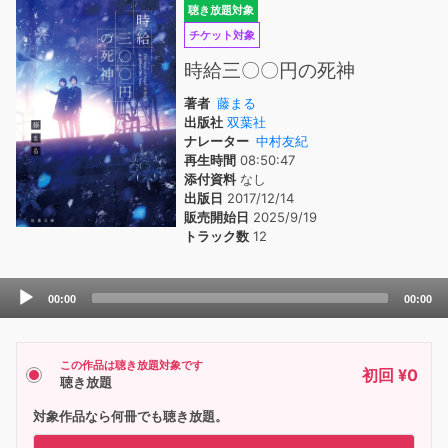
聴き放題対象
チケット対象
時給三〇〇円の死神
著者
藤まる
出版社
双葉社
ナレーター
中村友紀
再生時間
08:50:47
添付資料
なし
出版日
2017/12/14
販売開始日
2025/9/19
トラック数
12
Audio
00:00
00:00
Player
この作品は聴き放題対象です
初回 ¥0
聴き放題
対象作品なら何冊でも聴き放題。