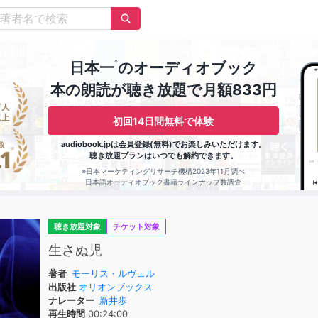
※
日本一
のオーディオブック
本の朗読が聴き放題で月額833円
初回14日間無料で体験
audiobook.jpは会員登録(無料)でお楽しみいただけます。
聴き放題プランはいつでも解約できます。
※日本マーケティングリサーチ機構2023年11月調べ
日本語オーディオブック書籍ラインナップ数調査
聴き放題対象
チケット対象
生さぬ児
著者
モーリス・ルヴェル
出版社
オリオンブックス
ナレーター
新井歩
再生時間
00:24:00