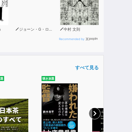
う
ジョーン・G・ロビンソン
中村 文則
Recommended by
すべて見る
放題
聴き放題