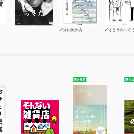
外山滋比古
さとうみつろ
聴き放題
聴き