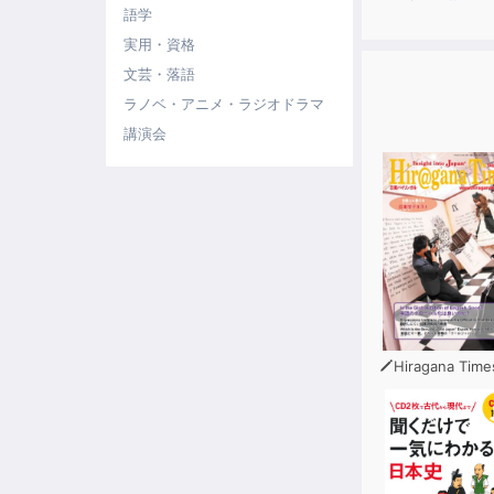
語学
実用・資格
文芸・落語
ラノベ・アニメ・ラジオドラマ
講演会
Hiragana Time