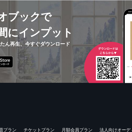
オブックで
間にインプット
んたん再生、今すぐダウンロード
題プラン
チケットプラン
月額会員プラン
法人向けオーデ