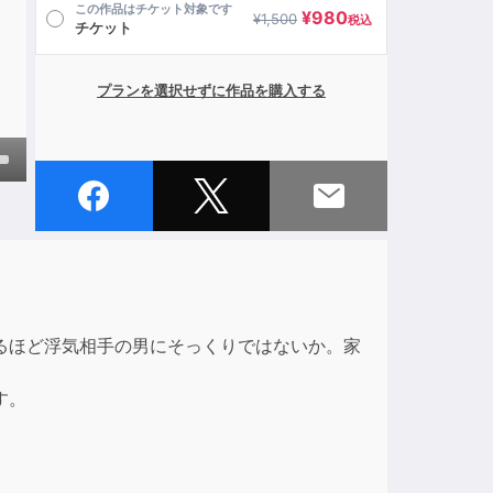
この作品はチケット対象です
¥
980
¥
1,500
税込
チケット
プランを選択せずに作品を購入する
own
ase
ase
るほど浮気相手の男にそっくりではないか。家
e.
す。