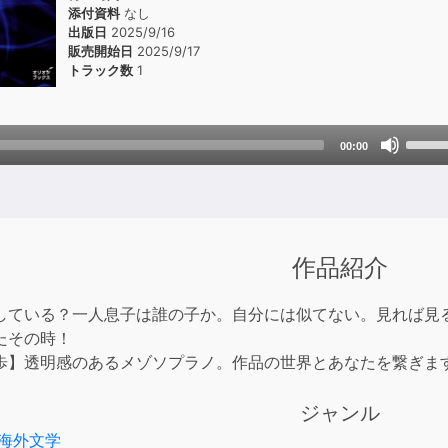
添付資料
なし
出版日
2025/9/16
販売開始日
2025/9/17
トラック数
1
Use
00:00
Up/D
Arrow
keys
to
incre
作品紹介
or
decre
している？一人息子は誰の子か。自分には似てない。見れば見
volum
たその時！
歩】透明感のあるメゾソプラノ。作品の世界とあなたを繋ぎま
ジャンル
海外文学