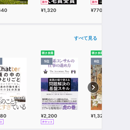
新作
新作
640
¥1,320
¥770
すべて見る
聴き放題
聴き放題
5位
6位
980
¥2,200
¥1,320
ト
チケット