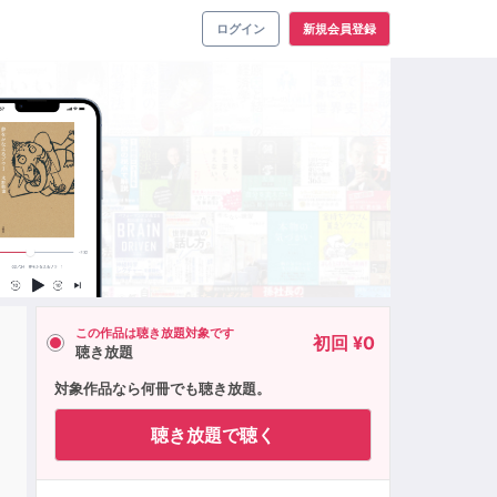
ログイン
新規会員登録
この作品は聴き放題対象です
初回 ¥0
聴き放題
対象作品なら何冊でも聴き放題。
聴き放題で聴く