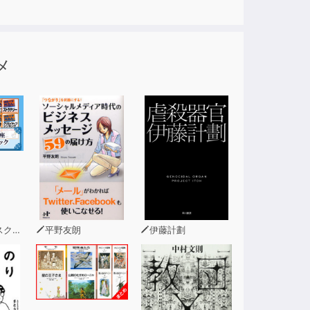
メ
(著)
平野友朗
伊藤計劃