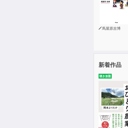
馬屋原吉博
新着作品
聴き放題