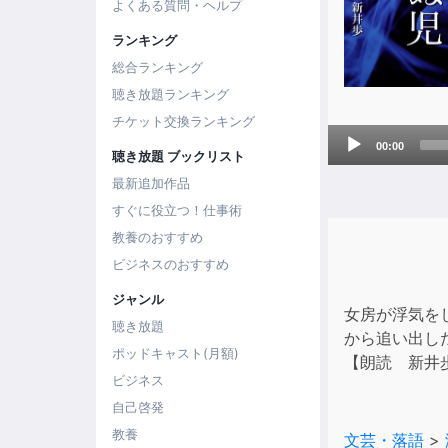
よくある質問・ヘルプ
ランキング
総合ランキング
聴き放題ランキング
チケット交換ランキング
Audio
00:00
聴き放題 ブックリスト
Player
最新追加作品
すぐに役立つ！仕事術
教養のおすすめ
ビジネスのおすすめ
ジャンル
女房が浮気を
聴き放題
から追い出し
ポッドキャスト(月額)
【朗読 新井
ビジネス
自己啓発
教養
文芸・落語
>