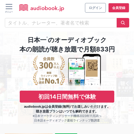
ログイン
会員登録
※
日本一
のオーディオブック
本の朗読が聴き放題で月額833円
初回14日間無料で体験
audiobook.jpは会員登録(無料)でお楽しみいただけます。
聴き放題プランはいつでも解約できます。
※日本マーケティングリサーチ機構2023年11月調べ
日本語オーディオブック書籍ラインナップ数調査