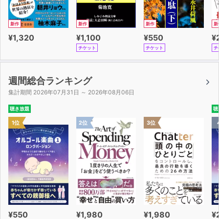
新作
新作
新作
新
¥1,320
¥1,100
¥550
¥
チケット
チケット
チ
週間総合ランキング
集計期間 2026年07月31日 ～ 2026年08月06日
聴き放題
聴
1位
2位
3位
¥550
¥1,980
¥1,980
¥