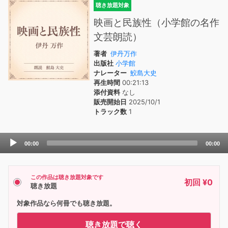
聴き放題対象
映画と民族性（小学館の名作
文芸朗読）
著者
伊丹万作
出版社
小学館
ナレーター
鮫島大史
再生時間
00:21:13
添付資料
なし
販売開始日
2025/10/1
トラック数
1
Audio
00:00
00:00
Player
この作品は聴き放題対象です
初回 ¥0
聴き放題
対象作品なら何冊でも聴き放題。
聴き放題で聴く