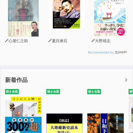
心屋仁之助
夏目漱石
大野靖志
Recommended by
新着作品
聴き放題
聴き放題
聴き放題
聴