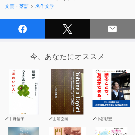
文芸・落語
>
名作文学
今、あなたにオススメ
中野信子
山浦玄嗣
中谷彰宏