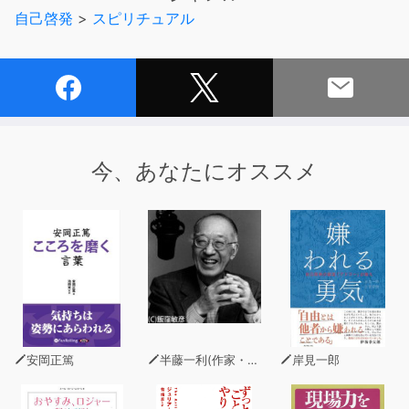
を整え、魂の静けさに戻るサポートとなるでしょう。言葉
自己啓発
>
スピリチュアル
によるナビゲートと、クリスタルのエネルギーと親和性の
合うサウンドにより、体験に委ねるだけで豊かなヒーリン
グ作用を促します。どなたでも安心してご活用いただけま
す。
今、あなたにオススメ
安岡正篤
半藤一利(作家・昭和史研究家)
岸見一郎