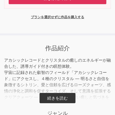
プランを選択せずに作品を購入する
作品紹介
アカシックレコードとクリスタルの癒しのエネルギーが融
合した、誘導ガイド付きの瞑想体験。
宇宙に記録された叡智のフィールド「アカシックレコー
ド」にアクセスし、４種のクリスタル ― 明るさと自信を
象徴するシトリン、愛と信頼を広げるローズクォーツ、感
情の浄化と調和を促すターコイズ、そして意識を拡張する
クリアクォーツ ― と共鳴しながら、深い癒しと気づきを
得ていきます。
量子的な意識領域を旅するような精妙な感覚体験は、心身
ジャンル