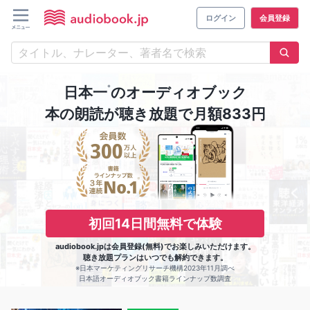
ログイン
会員登録
※
日本一
のオーディオブック
本の朗読が聴き放題で月額833円
初回14日間無料で体験
audiobook.jpは会員登録(無料)でお楽しみいただけます。
聴き放題プランはいつでも解約できます。
※日本マーケティングリサーチ機構2023年11月調べ
日本語オーディオブック書籍ラインナップ数調査