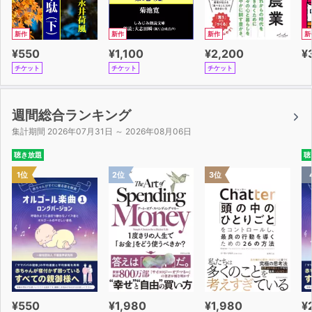
新作
新作
新作
新
¥550
¥1,100
¥2,200
¥
チケット
チケット
チケット
週間総合ランキング
集計期間 2026年07月31日 ～ 2026年08月06日
聴き放題
聴
1位
2位
3位
¥550
¥1,980
¥1,980
¥