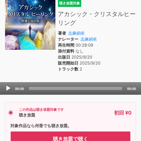
聴き放題対象
アカシック・クリスタルヒー
リング
著者
志麻絹依
ナレーター
志麻絹依
再生時間
00:28:09
添付資料
なし
出版日
2025/9/20
販売開始日
2025/9/20
トラック数
2
Audio
00:00
00:00
Player
この作品は聴き放題対象です
初回 ¥0
聴き放題
対象作品なら何冊でも聴き放題。
聴き放題で聴く