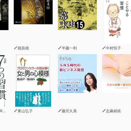
堀辰雄
半藤一利
中村恒子
ィー
東山弘子
藤沢久美
志麻絹依