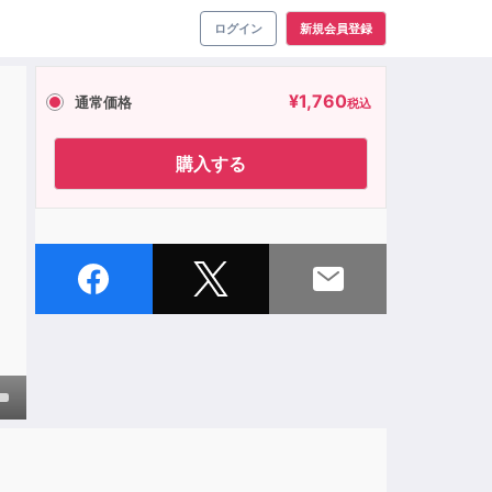
ログイン
新規会員登録
¥
1,760
通常価格
税込
購入する
own