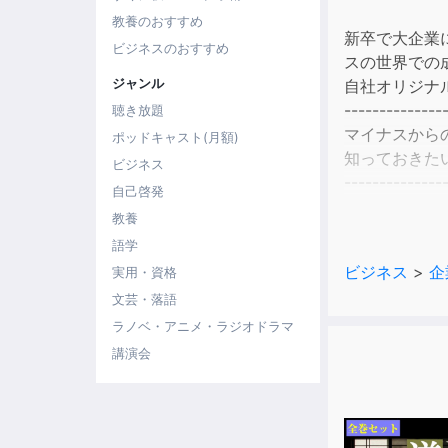
教養のおすすめ
新卒で大企業
ビジネスのおすすめ
スの世界での
ジャンル
自社オリジナ
--------------
聴き放題
マイナスから
ポッドキャスト(月額)
知っておきた
ビジネス
--------------
自己啓発
1年間、1個も
教養
秘訣を公開し
語学
ビジネス
>
企
実用・資格
【目次】
文芸・落語
第１章 マイ
第２章 D2
ラノベ・アニメ・ラジオドラマ
第３章 実例
講演会
第４章 成功
第５章 組織