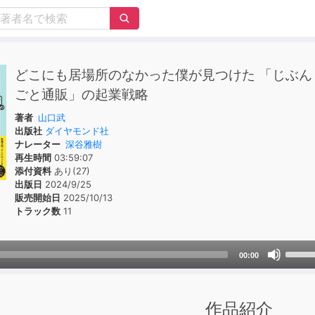
どこにも居場所のなかった僕が見つけた 「じぶん
ごと通販」の起業戦略
著者
山口武
出版社
ダイヤモンド社
ナレーター
深谷雅樹
再生時間
03:59:07
添付資料
あり(27)
出版日
2024/9/25
販売開始日
2025/10/13
トラック数
11
Use
00:00
Up/D
Arrow
keys
作品紹介