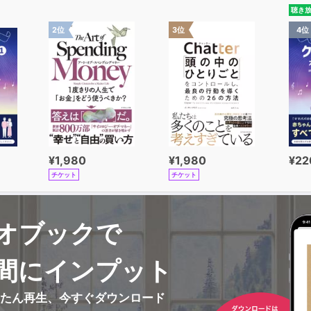
聴き
2位
3位
4位
¥1,980
¥1,980
¥22
チケット
チケット
オブックで
間にインプット
んたん再生、今すぐダウンロード