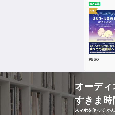
聴き放題
1位
¥550
オーディ
すきま時
スマホを使って か