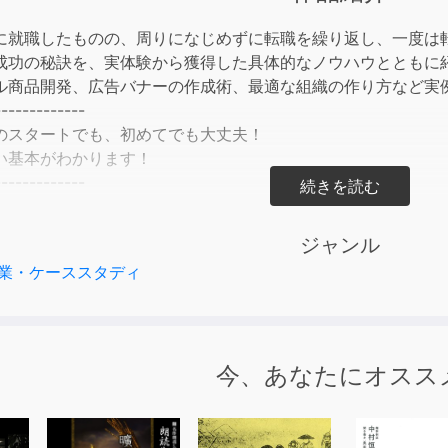
to
incre
に就職したものの、周りになじめずに転職を繰り返し、一度は
or
成功の秘訣を、実体験から獲得した具体的なノウハウとともに
decre
ル商品開発、広告バナーの作成術、最適な組織の作り方など実
volum
-------------
のスタートでも、初めてでも大丈夫！
い基本がわかります！
-------------
売れない…から年商20億円を達成した
ます
ジャンル
業・ケーススタディ
ナスからの出発で、年商20億円を達成するまで
Cは挑戦者に公平なチャンスをもたらす
でわかる商品開発『nicoせっけん』ができるまで
今、あなたにオスス
する広告、失敗する広告
は小さいほうがうまくいく