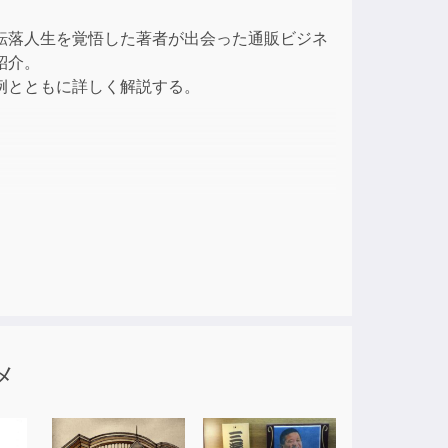
ase
転落人生を覚悟した著者が出会った通販ビジネ
紹介。
ase
例とともに詳しく解説する。
e.
メ