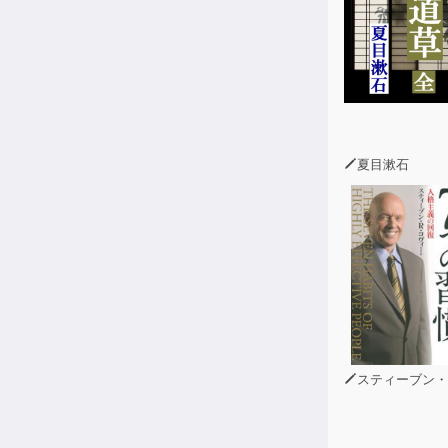
夏目漱石
スティーブン・R・コヴ