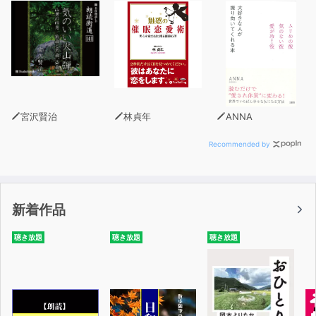
宮沢賢治
林貞年
ANNA
Recommended by
新着作品
聴き放題
聴き放題
聴き放題