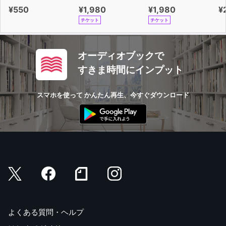
¥550
¥1,980
¥1,980
¥
チケット
チケット
オーディオブックで
すきま時間にインプット
スマホを使って かんたん再生、今すぐダウンロード
よくある質問・ヘルプ