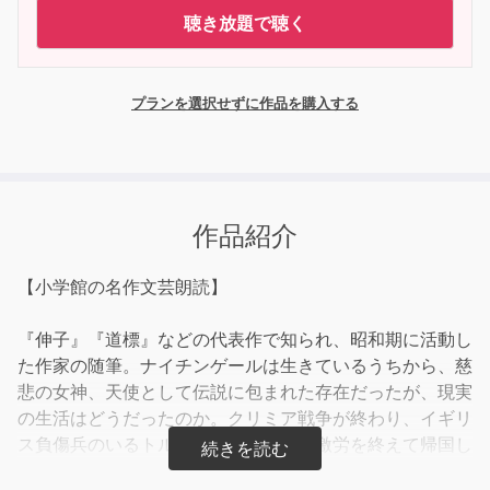
聴き放題で聴く
プランを選択せずに作品を購入する
作品紹介
【小学館の名作文芸朗読】
『伸子』『道標』などの代表作で知られ、昭和期に活動し
た作家の随筆。ナイチンゲールは生きているうちから、慈
悲の女神、天使として伝説に包まれた存在だったが、現実
の生活はどうだったのか。クリミア戦争が終わり、イギリ
ス負傷兵のいるトルコの陸軍病院での激労を終えて帰国し
た彼女は、世間的な名声を得た。しかし、その後三十年間