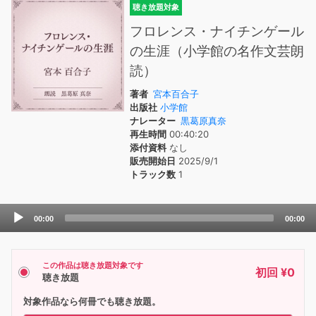
聴き放題対象
フロレンス・ナイチンゲール
の生涯（小学館の名作文芸朗
読）
著者
宮本百合子
出版社
小学館
ナレーター
黒葛原真奈
再生時間
00:40:20
添付資料
なし
販売開始日
2025/9/1
トラック数
1
Audio
00:00
00:00
Player
この作品は聴き放題対象です
初回 ¥0
聴き放題
対象作品なら何冊でも聴き放題。