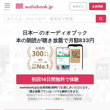
ログイン
会員登録
※
日本一
のオーディオブック
本の朗読が聴き放題で月額833円
初回14日間無料で体験
audiobook.jpは会員登録(無料)でお楽しみいただけます。
聴き放題プランはいつでも解約できます。
※日本マーケティングリサーチ機構2023年11月調べ
日本語オーディオブック書籍ラインナップ数調査