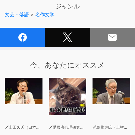
は長椅子の上に寝たきりであった。心臓衰弱に襲われ、絶
ジャンル
えず気絶の発作と全身の衰弱に悩まされていた。
文芸・落語
>
名作文学
今、あなたにオススメ
山田久氏（日本総研調査部チーフエコノミスト）
購買者心理研究所 株式会社モデンナ 顧問 青木幹和
島薗進氏（上智大学グリーフケア研究所長）