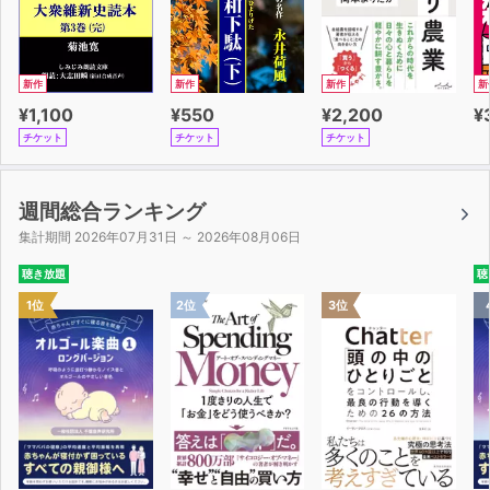
新作
新作
新作
新
¥1,100
¥550
¥2,200
¥
チケット
チケット
チケット
週間総合ランキング
集計期間 2026年07月31日 ～ 2026年08月06日
聴き放題
聴
1位
2位
3位