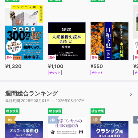
新作
新作
新作
新
¥1,320
¥1,100
¥550
¥
チケット
チケット
チ
週間総合ランキング
集計期間 2026年08月01日 ～ 2026年08月07日
聴き放題
聴き放題
聴き放題
1位
2位
3位