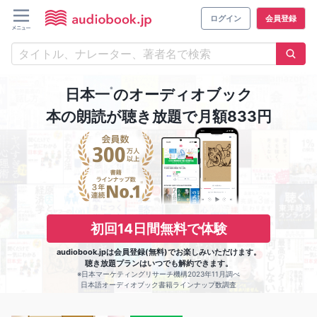
ログイン
会員登録
※
日本一
のオーディオブック
本の朗読が聴き放題で月額833円
初回14日間無料で体験
audiobook.jpは会員登録(無料)でお楽しみいただけます。
聴き放題プランはいつでも解約できます。
※日本マーケティングリサーチ機構2023年11月調べ
日本語オーディオブック書籍ラインナップ数調査