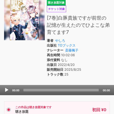
聴き放題対象
チケット対象
[7巻]白豚貴族ですが前世の
記憶が生えたのでひよこな弟
育てます7
著者
やしろ
出版社
TOブックス
ナレーター
斎藤楓子
再生時間
10:02:06
添付資料
なし
出版日
2022/4/20
販売開始日
2025/8/25
トラック数
25
Audio
00:00
00:00
Player
この作品は聴き放題対象です
初回 ¥0
聴き放題