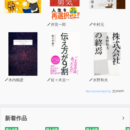
（C） 2022 Yashiro （P） TO Books.
岸見一郎
中村元
木内鶴彦
佐々木圭一
水野和夫
Recommended by
新着作品
聴き放題
聴き放題
聴き放題
聴