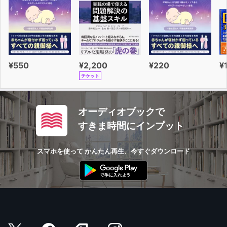
¥550
¥2,200
¥220
¥
チケット
オーディオブックで
すきま時間にインプット
スマホを使って かんたん再生、今すぐダウンロード