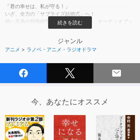
「君の幸せは、私が守る！」
いざ、全力の「サブライズ結婚式」へ！
幼い兄弟の領地経営ファンタジー第7巻、オーディオブッ
ク化！
シリーズ累計80万部突破！ （紙＋電子）
ジャンル
書き下ろし番外編2本収録！
アニメ
>
ラノベ・アニメ・ラジオドラマ
【あらすじ】
育て親・ロッテンマイヤーの婚儀が迫る春。鳳蝶は婚礼衣
装の生地集めや合唱団の準備に駆け回っていた。彼女を送
りだすのは寂しい。でも、側にはいつだってレグルスの笑
顔があった。今まで周囲の人々の愛情を受け入れられなか
った鳳蝶の胸に、一つの疑問が湧き上がる。弟に殺される
今、あなたにオススメ
未来は本当に正しいのだろうかーー。心揺れる中、ついに
幕を開ける"サプライズ結婚式”！ 贈り届けよう、全力シ
ョータイムで！ 「にぃに、れーと、ずっと、一緒にいて
ね？」「君の幸せは、この先も私が守る！」 心も体も成
長真っ盛り！ 幼い兄弟の領地経営ファンタジー第7巻！