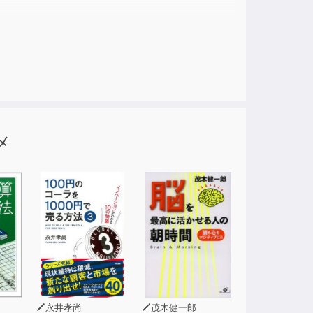
彼女の素性を探るうちに、ある浪人・早川軍記
られ、大金とともに迎えの使者が現れたという。
まと担がれていたのだった。
メ
記に欺かれていたことを知る。さらに、軍記を
な正体が明らかになり、物語は思わぬ方向へと
の首領・青木弥太郎の驚くべき企みだった。
のか――？
永井孝尚
茂木健一郎