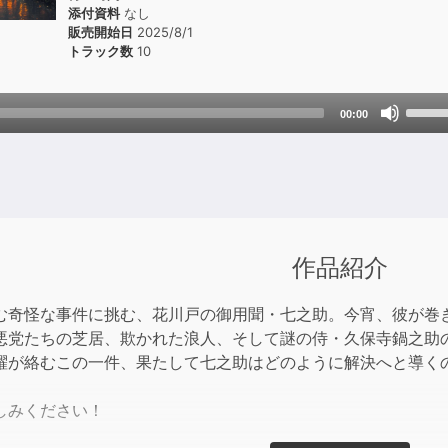
添付資料
なし
販売開始日
2025/8/1
トラック数
10
Use
00:00
Up/D
Arrow
keys
to
incre
or
作品紹介
decre
volum
む奇怪な事件に挑む、花川戸の御用聞・七之助。今宵、彼が巻き
悪党たちの芝居、欺かれた浪人、そして謎の侍・久保寺鍋之助
躍が絡むこの一件、果たして七之助はどのように解決へと導く
しみください！