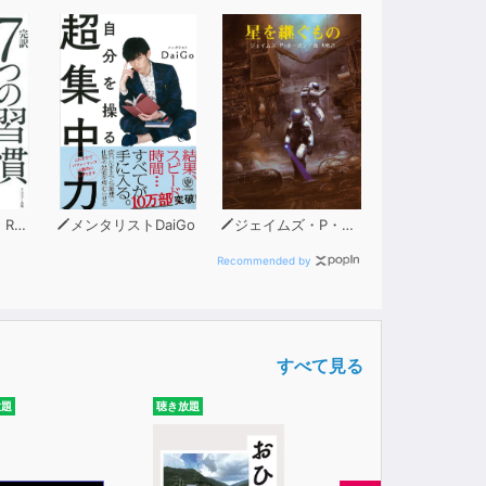
怯まず、鋭い洞察力と機転で解決へと導く。
収集が得意。七之助の右腕的存在。
ィー
メンタリストDaiGo
ジェイムズ・P・ホーガン
と担がれたことで人生が狂い始める。
Recommended by
川に身を投げようとする。
すべて見る
にさらしてしまう。
放題
聴き放題
身分を隠しつつ妹を見守り、軍記から救おうと