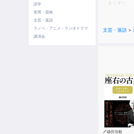
・あらすじ
語学
満月の夜、小
実用・資格
の奇妙な過去
文芸・落語
ラノベ・アニメ・ラジオドラマ
文芸・落語
>
軍記は、ある
講演会
しかし、その
一体なぜ、誰
事件を追う七
担いだ"侍"
展開していく
そして最後に
七之助は果た
鎌田浩毅