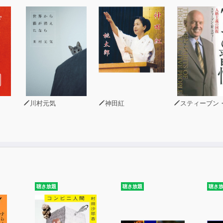
覧
ちのすけ）
聞。頭の回転が速く、冷静沈着な捕物師。どんな難事件にも
きち）
（こぶん）。お調子者でおしゃべりだが、機転が利き、情報
はやかわ ぐんき）
川村元気
神田紅
スティーブン・R・コヴ
。軟派な性格で女をたらしこむが、飯田藩の「大名の落胤」
ん）
情で母想いの娘だが、浪人・軍記に欺かれ、絶望して小名木
っかり者だが、軍記の甘言に乗せられそうになり、娘を危険
聴き放題
聴き放題
聴き
きち）
取りだが、若い頃に家を捨てて駕籠舁（かごかき）に転落。