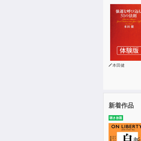
・登場人物一
・七之助（し
花川戸の御用
・音吉（おと
七之助の乾児
・早川軍記（
本田健
美男子の浪人
・お半（おは
辰吉の妹。純
・おとく
新着作品
お半の母。し
聴き放題
・辰吉（たつ
元書画屋の跡