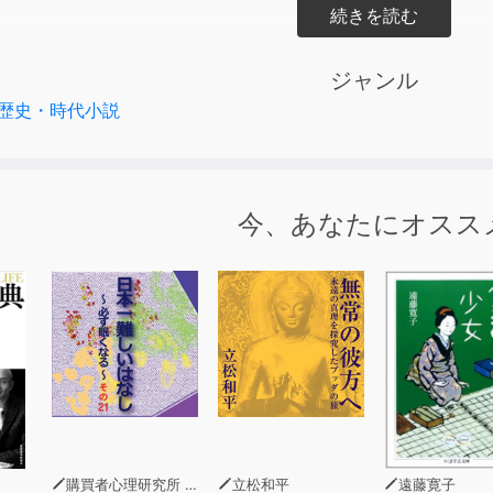
名木川の川べりで身投げしようとした娘を偶然助けた七之助。
が浮かび上がる。
ジャンル
歴史・時代小説
日突然 "信州飯田藩の大名の落胤（らくいん）" であると告げ
後、迎えは一向に来ず、調べてみれば全てが虚構。軍記はまん
が、何の目的でこんな芝居を打ったのか？
今、あなたにオスス
之助は、身投げしようとした娘・お半とその母・おとくが、軍
久保寺鍋之助、そして小名木川で娘を助けた駕籠舁・辰吉の意外
。
判明するのは、この事件の背後に暗躍していた黒頭巾組と、そ
して、この "さかさ天一坊" 事件を見事解決することができる
購買者心理研究所 株式会社モデンナ 顧問 青木幹和
立松和平
遠藤寛子