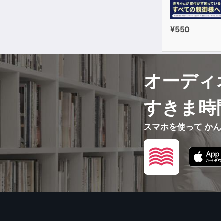
¥550
オーディ
すきま時
スマホを使って か