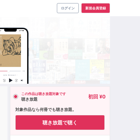
ログイン
新規会員登録
この作品は聴き放題対象です
初回 ¥0
聴き放題
対象作品なら何冊でも聴き放題。
聴き放題で聴く