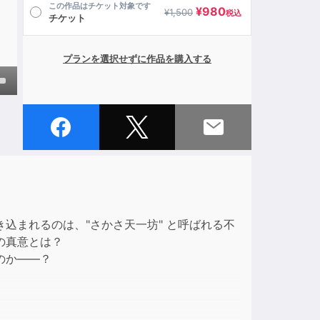
この作品はチケット対象です
¥
980
¥
1,500
税込
チケット
プランを選択せずに作品を購入する
own
ase
ase
e.
込まれるのは、"さかさ天一坊" と呼ばれる不
の真意とは？
のか——？