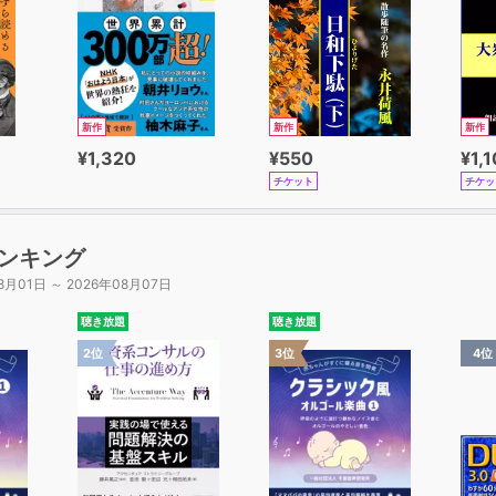
仲間。気のいい男で、辰吉とともに七之助の捜査に協力する
新作
新作
新作
助（くぼでら なべのすけ）
¥1,320
¥550
¥1,
を担いだ張本人だが、その目的は意外なもので……？
チケット
チケッ
（あおき やたろう）
領。元は二百石取の御家人だったが、盗賊に身を落とし、江
ンキング
8月01日 ～ 2026年08月07日
八（ちょうはち）
員。小泥棒から成り上がった悪党だが、最後には組織の秘密
聴き放題
聴き放題
2位
3位
4位