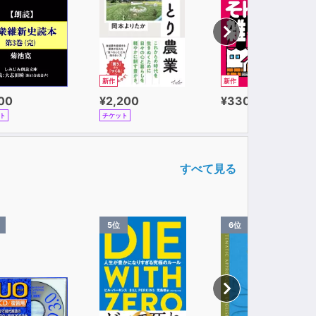
。
新作
新作
100
¥2,200
¥330
ト
チケット
戸を震撼させる悪党となる。
すべて見る
を自白してしまう。
5位
6位