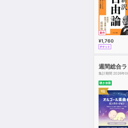
する。
・熊（くま）
辰吉の駕籠舁
新作
・久保寺鍋之
¥1,760
謎の侍。軍記
チケット
・青木弥太郎
黒頭巾組の首
週間総合ラ
集計期間 2026年0
・へちまの長
黒頭巾組の一
聴き放題
1位