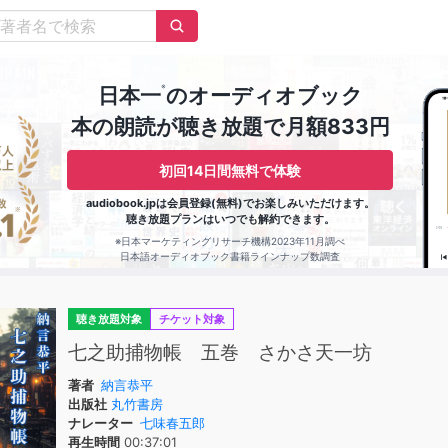
※
日本一
のオーディオブック
本の朗読が聴き放題で月額833円
初回14日間無料で体験
audiobook.jpは会員登録(無料)でお楽しみいただけます。
聴き放題プランはいつでも解約できます。
※日本マーケティングリサーチ機構2023年11月調べ
日本語オーディオブック書籍ラインナップ数調査
聴き放題対象
チケット対象
七之助捕物帳 五巻 さかさ天一坊
著者
納言恭平
出版社
丸竹書房
ナレーター
七味春五郎
再生時間
00:37:01