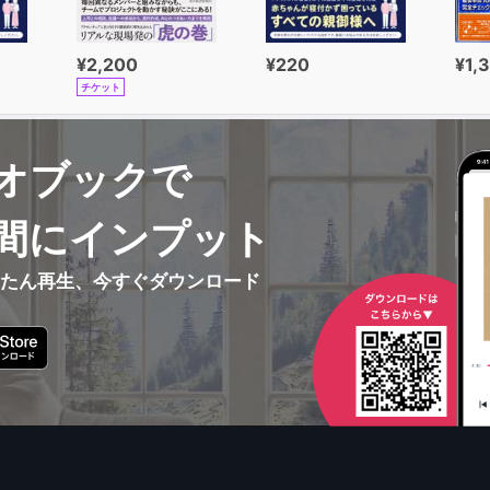
¥2,200
¥220
¥1,
チケット
オブックで
間にインプット
んたん再生、今すぐダウンロード