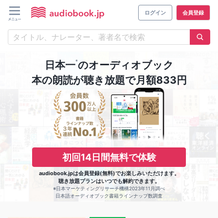
ログイン
会員登録
※
日本一
のオーディオブック
本の朗読が聴き放題で月額833円
初回14日間無料で体験
audiobook.jpは会員登録(無料)でお楽しみいただけます。
聴き放題プランはいつでも解約できます。
※日本マーケティングリサーチ機構2023年11月調べ
日本語オーディオブック書籍ラインナップ数調査