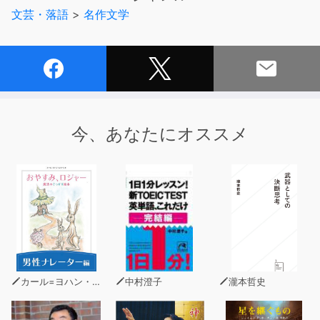
文芸・落語
>
名作文学
今、あなたにオススメ
カール=ヨハン・エリーン
中村澄子
瀧本哲史