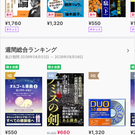
新作
新作
新作
新
¥1,760
¥1,320
¥550
¥
チケット
チケット
チ
週間総合ランキング
集計期間 2026年08月02日 ～ 2026年08月08日
聴き放題
聴き放題
聴
1位
2位
3位
¥550
¥660
¥1,320
¥
¥1,320