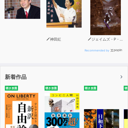
神田紅
ジェイムズ・P・ホーガン
Recommended by
新着作品
聴き放題
聴き放題
聴き放題
聴