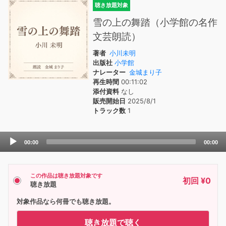
聴き放題対象
雪の上の舞踏（小学館の名作
文芸朗読）
著者
小川未明
出版社
小学館
ナレーター
金城まり子
再生時間
00:11:02
添付資料
なし
販売開始日
2025/8/1
トラック数
1
Audio
00:00
00:00
Player
この作品は聴き放題対象です
初回 ¥0
聴き放題
対象作品なら何冊でも聴き放題。
聴き放題で聴く