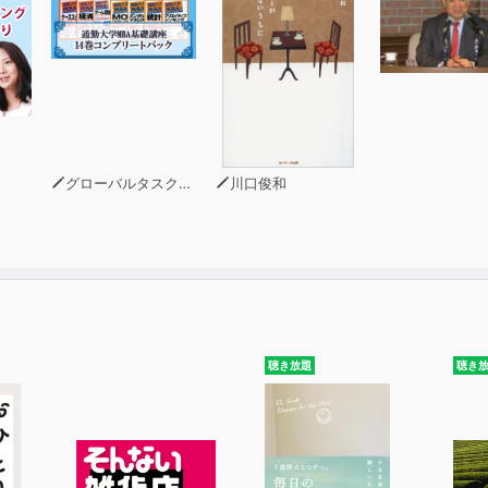
グローバルタスクフォース(著)
川口俊和
聴き放題
聴き