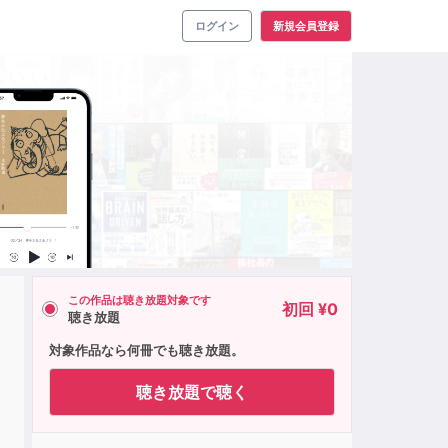
ログイン
新規会員登録
この作品は聴き放題対象です
初回 ¥0
聴き放題
対象作品なら何冊でも聴き放題。
聴き放題で聴く