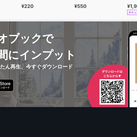
¥220
¥550
¥1,
チケッ
オブックで
間にインプット
んたん再生、今すぐダウンロード