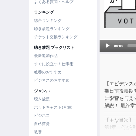
よくある質問・ヘルプ
ランキング
総合ランキング
聴き放題ランキング
チケット交換ランキング
Audio
00:00
聴き放題 ブックリスト
Player
最新追加作品
すぐに役立つ！仕事術
教養のおすすめ
ビジネスのおすすめ
【エビデンス
期日前投票期
ジャンル
に影響を与え
聴き放題
解説！ 最終
ポッドキャスト(月額)
ビジネス
【主な目次】
自己啓発
第1章 何が
教養
第2章 投票