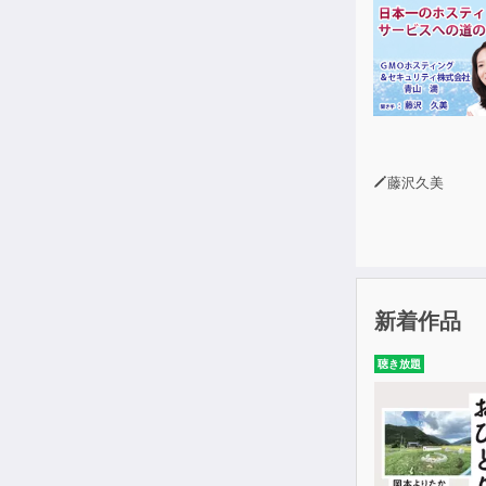
藤沢久美
新着作品
聴き放題