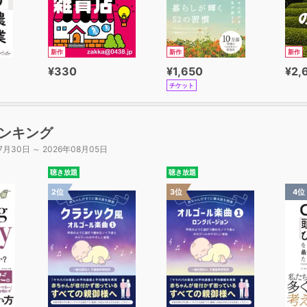
新作
新作
新作
¥330
¥1,650
¥2,
チケット
ンキング
7月30日 ～ 2026年08月05日
聴き放題
聴き放題
2位
3位
4位