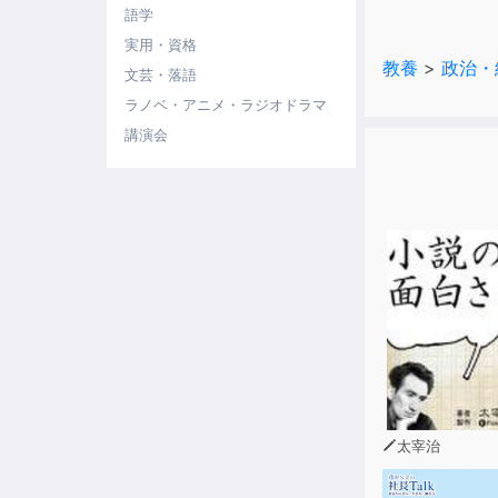
語学
第3章 「投
実用・資格
第4章 投票
教養
>
政治・
第5章 なぜ
文芸・落語
第6章 新し
ラノベ・アニメ・ラジオドラマ
第7章 女性
講演会
第8章 投票
第9章 投票
太宰治