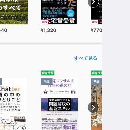
新作
新作
640
¥1,320
¥770
すべて見る
聴き放題
聴き放題
5位
6位