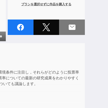
プランを選択せずに作品を購入する
own
ase
環境条件に注目し，それらがどのように投票率
ase
票率についての最新の研究成果をわかりやすく
e.
ついても議論します。