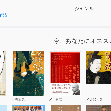
票日、雨の予報」は投票率に影響する？――投票期間と投票参
ジャンル
啓発活動は投票率向上に効果的？――社会規範と投票参加
経済
地方で投票率が高いのか？――議員定数不均衡と投票参加
い政党の参入は投票率を高める？――政党と投票参加
議員が増えると投票率は上がる？――議員属性と投票参加
率をどうやって測る？――データとしての投票参加
今、あなたにオスス
率が向上すると政治は変わる？――投票参加の政策的帰結
志駕晃
小倉広
井沢元彦