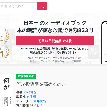
※
日本一
のオーディオブック
本の朗読が聴き放題で月額833円
初回14日間無料で体験
audiobook.jpは会員登録(無料)でお楽しみいただけます。
聴き放題プランはいつでも解約できます。
※日本マーケティングリサーチ機構2023年11月調べ
日本語オーディオブック書籍ラインナップ数調査
聴き放題対象
何が投票率を高めるのか
著者
松林哲也
出版社
有斐閣
ナレーター
新井俊亮
再生時間
06:05:12