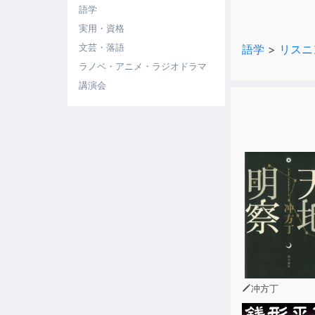
ラリアにいた
語学
近くで、何者
実用・資格
かしターナー
文芸・落語
語学
>
リスニ
シャーロック
ラノベ・アニメ・ラジオドラマ
講演会
冲方丁