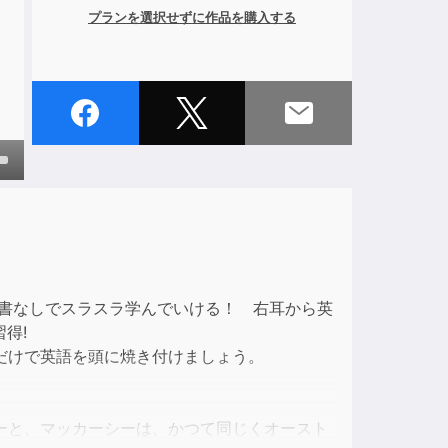
プランを選択せずに作品を購入する
own
ase
書なしでスラスラ学んでいける！ 右耳から英
ase
得!
e.
だけで英語を頭に焼き付けましょう。
ーと、マッカーシーは、かつて同じくオースト