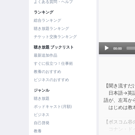
よくある質問・ヘルプ
ランキング
総合ランキング
聴き放題ランキング
チケット交換ランキング
Audio
聴き放題 ブックリスト
00:00
Player
最新追加作品
すぐに役立つ！仕事術
教養のおすすめ
ビジネスのおすすめ
【聞き流すだ
ジャンル
日本語→英語
聴き放題
語が、左耳か
ポッドキャスト(月額)
はじめは教本
ビジネス
【ボスコム谷
自己啓発
コナン・ドイ
教養