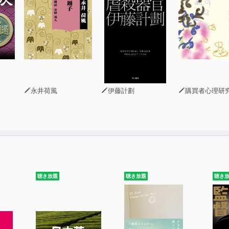
永井荷風
伊藤計劃
購買者心理研究所 株式会社モデンナ 顧
聴き放題
聴き放題
聴き