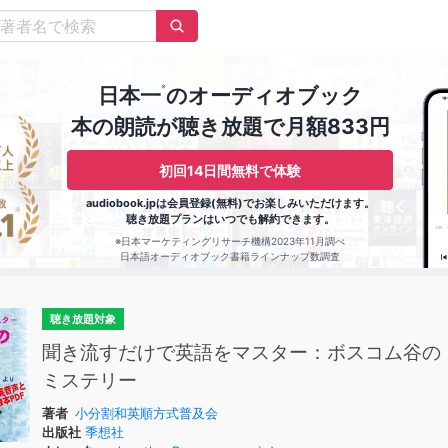
※
日本一
のオーディオブック
本の朗読が聴き放題で月額833円
初回14日間無料で体験
audiobook.jpは会員登録(無料)でお楽しみいただけます。
聴き放題プランはいつでも解約できます。
※日本マーケティングリサーチ機構2023年11月調べ
日本語オーディオブック書籍ラインナップ数調査
聴き放題対象
聞き流すだけで英語をマスター：ボスコム谷の
ミステリー
著者
小分割和英順方式普及会
出版社
季想社