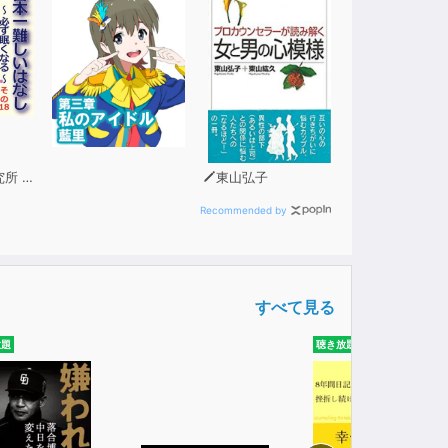
問 青木幹和
東山弘子
Recommended by
すべて見る
放題
聴き放題