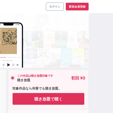
ログイン
新規会員登録
この作品は聴き放題対象です
初回 ¥0
聴き放題
対象作品なら何冊でも聴き放題。
聴き放題で聴く