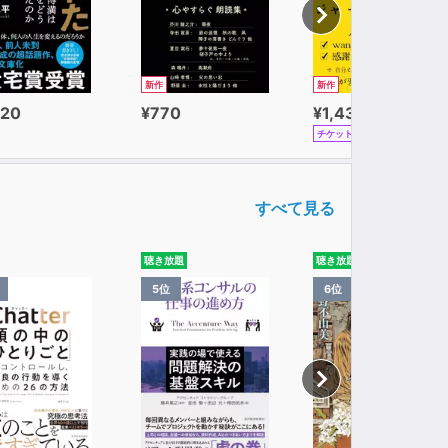
新作
新作
320
¥770
¥1,430
チケット
すべて見る
聴き放題
聴き放題
5位
6位