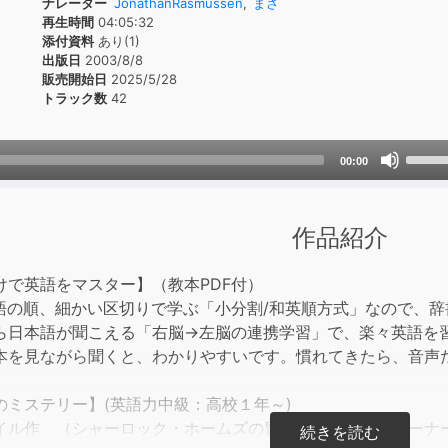
ナレーター
JonathanRasmussen
,
まさ
再生時間
04:05:32
添付資料
あり(1)
出版日
2003/8/8
販売開始日
2025/5/28
トラック数
42
Use
00:00
Up/D
Arrow
keys
作品紹介
to
incre
けで英語をマスター】（教本PDF付）
or
の順、細かい区切りで学ぶ「小分割/和英順方式」なので、辞
decre
ら日本語が聞こえる「右脳→左脳の連携学習」で、楽々英語を習
volum
を見ながら聞くと、わかりやすいです。慣れてきたら、音声
のミステリー】(英語力中級：高校１年～)
ル作 （シャーロック・ホームズの冒険）より。富豪ターナ