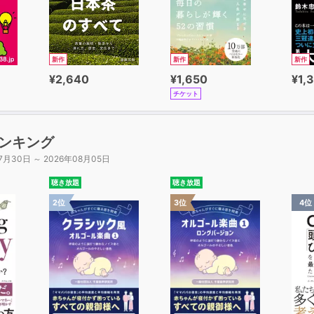
新作
新作
新作
¥2,640
¥1,650
¥1,
チケット
ンキング
7月30日 ～ 2026年08月05日
聴き放題
聴き放題
2位
3位
4位