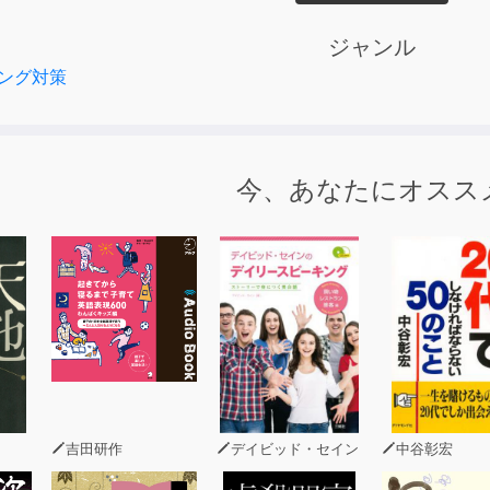
こと がある。彼らはイギリスに帰ってから、同じ敷地内に住
かに鈍器でなぐら れ、死亡した。その犯人とされて捕まった
ジャンル
の娘、またジェームズの恋人でも あるアリスは、ジェームズ
ング対策
・ホームズはボスコム沼へ向かい、事件の調査を 開始した。
今、あなたにオスス
吉田研作
デイビッド・セイン
中谷彰宏