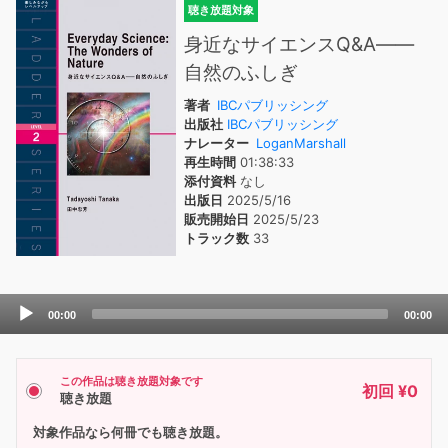
聴き放題対象
身近なサイエンスQ&A――
自然のふしぎ
著者
IBCパブリッシング
出版社
IBCパブリッシング
ナレーター
LoganMarshall
再生時間
01:38:33
添付資料
なし
出版日
2025/5/16
販売開始日
2025/5/23
トラック数
33
Audio
00:00
00:00
Player
この作品は聴き放題対象です
初回 ¥0
聴き放題
対象作品なら何冊でも聴き放題。