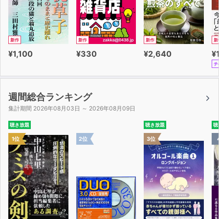
新作
新作
新作
新
¥1,100
¥330
¥2,640
¥
チ
週間総合ランキング
集計期間 2026年08月03日 ～ 2026年08月09日
聴き放題
聴き放題
聴
1位
2位
3位