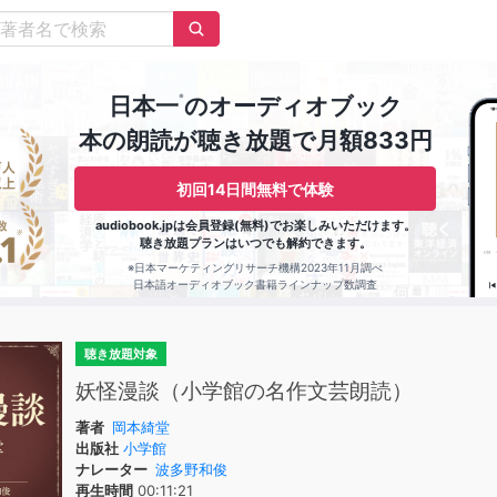
※
日本一
のオーディオブック
本の朗読が聴き放題で月額833円
初回14日間無料で体験
audiobook.jpは会員登録(無料)でお楽しみいただけます。
聴き放題プランはいつでも解約できます。
※日本マーケティングリサーチ機構2023年11月調べ
日本語オーディオブック書籍ラインナップ数調査
聴き放題対象
妖怪漫談（小学館の名作文芸朗読）
著者
岡本綺堂
出版社
小学館
ナレーター
波多野和俊
再生時間
00:11:21