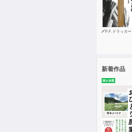
P.F.ドラッカー
新着作品
聴き放題