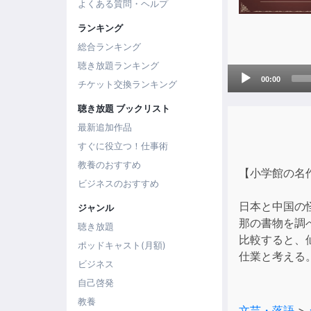
よくある質問・ヘルプ
ランキング
総合ランキング
聴き放題ランキング
Audio
00:00
チケット交換ランキング
Player
聴き放題 ブックリスト
最新追加作品
すぐに役立つ！仕事術
教養のおすすめ
【小学館の名
ビジネスのおすすめ
日本と中国の
ジャンル
那の書物を調
聴き放題
比較すると、
ポッドキャスト(月額)
仕業と考える
ビジネス
自己啓発
教養
文芸・落語
>