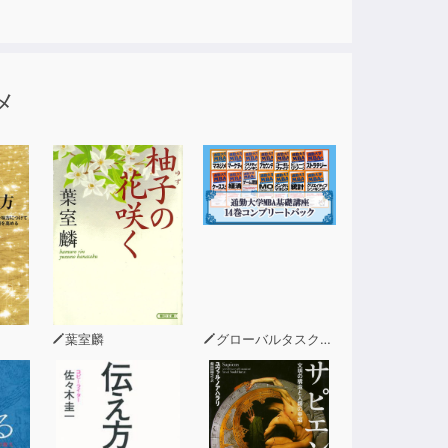
メ
葉室麟
グローバルタスクフォース(著)