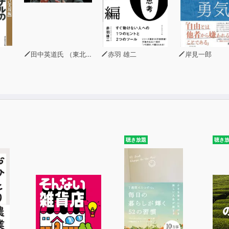
田中英道氏 （東北大学名誉教授）
赤羽 雄二
岸見一郎
聴き放題
聴き