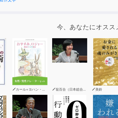
今、あなたにオスス
カール=ヨハン・エリーン
翁百合（日本総合研究所理事）
美鈴