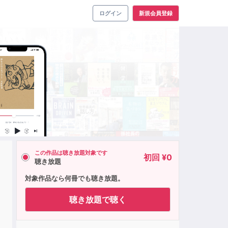
ログイン
新規会員登録
この作品は聴き放題対象です
初回 ¥0
聴き放題
対象作品なら何冊でも聴き放題。
聴き放題で聴く