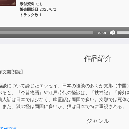
添付資料
なし
販売開始日
2025/6/2
トラック数
1
Use
00:00
Up/D
Arrow
keys
作品紹介
to
incre
or
作文芸朗読】
decre
volum
怪談について論じたエッセイ。日本の怪談の多くが支那（中国
べると、『今昔物語』や江戸時代の怪談は、『捜神記』『剪灯
仙人話は日本では少なく、幽霊話は両国で多い。支那では死体
。また、狐の怪は両国に多いが、狸は日本で特に重視される。
ジャンル
名作文学