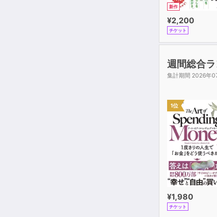
新作
¥2,200
チケット
週間総合ラ
集計期間 2026年0
1位
¥1,980
チケット