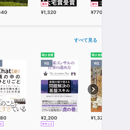
新作
新作
640
¥1,320
¥770
すべて見る
聴き放題
聴き放題
5位
6位
980
¥2,200
¥1,320
ト
チケット