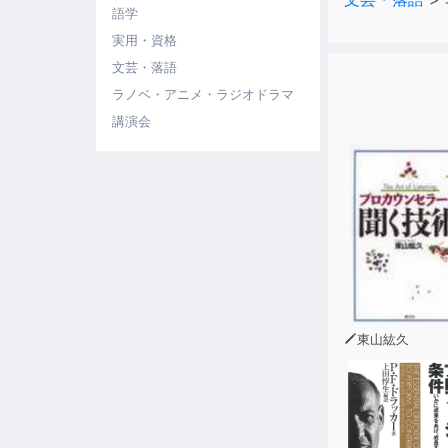
語学
実用・資格
文芸・落語
ラノベ・アニメ・ラジオドラマ
講演会
東山紘久