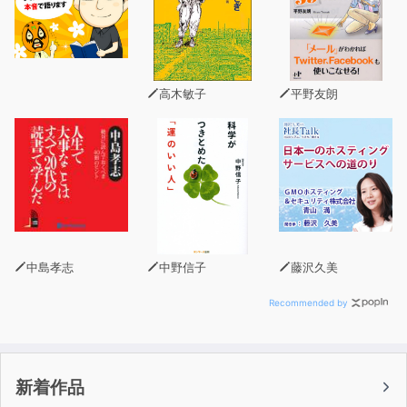
著者は認知症研究の第一人者で、40年間にわたって認知
症の人の心理学を研究してきました。
その研究をもとに、認知症の人とうまくコミュニケーショ
ンが取れる話し方をわかりやすく紹介していきます。
高木敏子
平野友朗
また、認知症の基礎知識や、実際によくある質問へのQ＆
Aも掲載。
普通に読むことはもちろん、自分に必要な部分だけつまん
で読むなど、事典のような使い方もできます。
＜掲載されている言いかえフレーズ例＞
CASE01 同じことを何度も質問する
×さっきも聞いたでしょ？ ⇒ 〇カレンダーにメモし
中島孝志
中野信子
藤沢久美
ておくね
CASE05 外出するのを嫌がる
Recommended by
×病気になっちゃうよ ⇒ 〇気が向いたら散歩にでも
行こうか
CASE08 同じものを何度も買ってくる
新着作品
×もう買わないで！ ⇒ 〇同じものがたくさんあるか