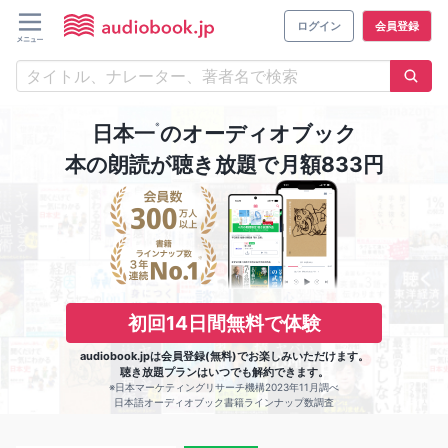
ログイン
会員登録
※
日本一
のオーディオブック
本の朗読が聴き放題で月額833円
初回14日間無料で体験
audiobook.jpは会員登録(無料)でお楽しみいただけます。
聴き放題プランはいつでも解約できます。
※日本マーケティングリサーチ機構2023年11月調べ
日本語オーディオブック書籍ラインナップ数調査