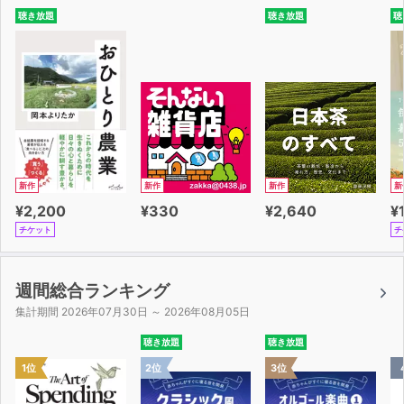
らメモしておこうね
聴き放題
聴き放題
聴
CASE12 無気力、無趣味になる
×今からそんなに無気力でどうするの！ ⇒ 〇音楽で
も聴いてみる？
CASE17 薬を何度も飲もうとする
×もう飲んだでしょ ⇒ 〇（サプリメントを渡して）
これを飲もうね
CASE24 町内を歩き回って迷子になる
×どこに行ってたの!? ⇒ 〇そろそろご飯の時間だか
新作
新作
新作
新
ら帰ろうか
¥2,200
¥330
¥2,640
¥
CASE29 食べられないものを口に入れる
チケット
チ
×こんなもの食べてはダメ ⇒ 〇こっちのほうがおい
しいよ
CASE30 家族のことがわからなくなる
週間総合ランキング
×ふざけないで！ ⇒ 〇あなたの息子の○○です
集計期間 2026年07月30日 ～ 2026年08月05日
聴き放題
聴き放題
この作品は、合成音声による朗読です。
1位
2位
3位