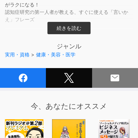
がラクになる！
認知症研究の第一人者が教える、すぐに使える「言いか
え」フレーズ
「何度も言っているでしょ？！」
「約束したんだからちゃんとやって！」
ジャンル
「いいかげんにして！」
実用・資格
>
健康・美容・医学
認知症の人と話していると、イライラしてついこんなふう
に言ってしまうこともあるのではないでしょうか。
しかし認知症の人にその言い方ではうまく伝わらないた
め、同じことを繰り返してさらにストレスが大きくなって
しまいます。
大切なのは、認知症の人の心を理解して、伝わりやすい言
葉かけをすること。
今、あなたにオススメ
認知症の人に伝わりやすい言葉がけができると、コミュニ
ケーションが改善され、結果的に家族もラクになります。
本書では、具体的な場面ごとに、○X形式で認知症の人に
スッと伝わる言いかえフレーズを紹介します。