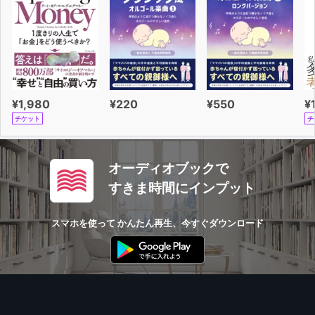
¥1,980
¥220
¥550
¥
チケット
チ
オーディオブックで
すきま時間にインプット
スマホを使って かんたん再生、今すぐダウンロード