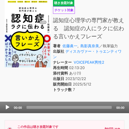
聴き放題対象
チケット対象
認知症心理学の専門家が教え
る 認知症の人にラクに伝わ
る言いかえフレーズ
著者
佐藤眞一
,
島影真奈美
／執筆協力
出版社
ディスカヴァー・トゥエンティワ
ン
ナレーター
VOICEPEAK男性2
再生時間
02:13:20
添付資料
あり(1)
出版日
2023/12/22
販売開始日
2025/5/12
トラック数
7
Audio
00:00
00:00
Player
この作品は聴き放題対象です