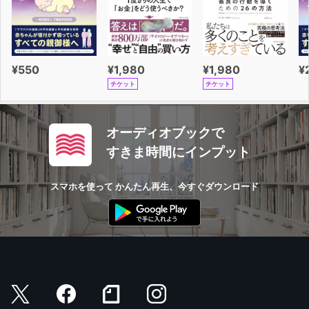
¥550
¥1,980
¥1,980
¥
チケット
チケット
オーディオブックで
すきま時間にインプット
スマホを使って かんたん再生、今すぐダウンロード