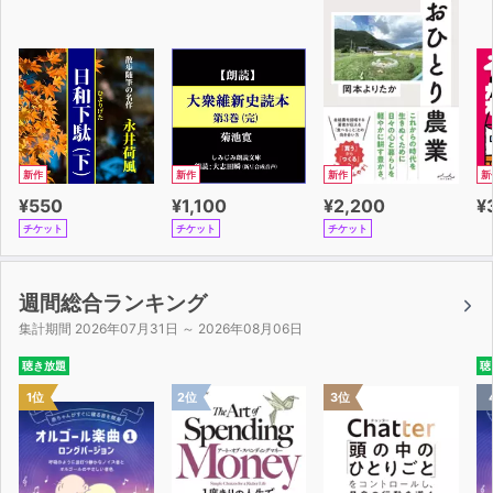
新作
新作
新作
新
¥550
¥1,100
¥2,200
¥
チケット
チケット
チケット
週間総合ランキング
集計期間 2026年07月31日 ～ 2026年08月06日
聴き放題
聴
1位
2位
3位