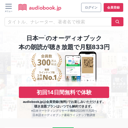
ログイン
会員登録
※
日本一
のオーディオブック
本の朗読が聴き放題で月額833円
初回14日間無料で体験
audiobook.jpは会員登録(無料)でお楽しみいただけます。
聴き放題プランはいつでも解約できます。
※日本マーケティングリサーチ機構2023年11月調べ
日本語オーディオブック書籍ラインナップ数調査