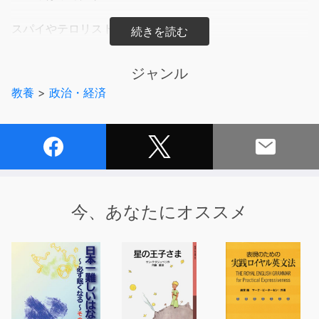
スパイやテロリストを監視し、
そのミッションを未然に防いで国を守る公安警察。
公安捜査官とは、日頃どのような活動をしているのか？
ジャンル
尾行や変装、モニター（協力者）の作り方
教養
>
政治・経済
接触の仕方などのマル秘テクニックとは？
元警視庁公安部外事課所属の著者が、
スパイとの攻防の生々しい事例を紹介しながら、
スパイを見破る「手の内」を明かす。
日本は、先進国の中で唯一スパイ活動防止法がなく、
誰もがスパイに狙われる可能性がある。
今、あなたにオススメ
「スパイ天国」日本で我が身を守るために必読の一冊。
●公安が人の顔と名前、情報を瞬時に記憶する方法
●ハニートラップは段階的に接近してくる
●JR大塚駅は、スパイが「点検／消毒」に使う駅
●スパイを追うときは目くばせ禁止。ブロックサインで指
示