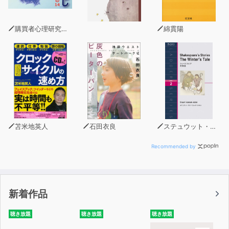
●スパイに狙われやすい職業とは？
●海外でテロやスパイに狙われないために ……ほか
購買者心理研究所 株式会社モデンナ 顧問 青木幹和
綿貫陽
苫米地英人
石田衣良
ステュウット・ヴァーナム・アットキン
Recommended by
新着作品
聴き放題
聴き放題
聴き放題