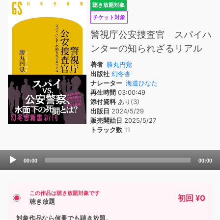
聴き放題対象
チケット対象
警視庁公安捜査官 スパイハ
ンターの知られざるリアル
著者
勝丸円覚
出版社
幻冬舎
ナレーター
海道ひなた
再生時間
03:00:49
添付資料
あり(3)
出版日
2024/5/29
販売開始日
2025/5/27
トラック数
11
Audio
00:00
00:00
Player
この作品は聴き放題対象です
初回 ¥0
聴き放題
対象作品なら何冊でも聴き放題。