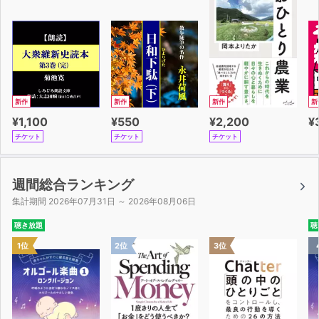
新作
新作
新作
新
¥1,100
¥550
¥2,200
¥
チケット
チケット
チケット
週間総合ランキング
集計期間 2026年07月31日 ～ 2026年08月06日
聴き放題
聴
1位
2位
3位