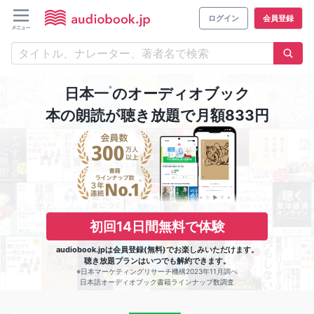
ログイン
会員登録
※
日本一
のオーディオブック
本の朗読が聴き放題で月額833円
初回14日間無料で体験
audiobook.jpは会員登録(無料)でお楽しみいただけます。
聴き放題プランはいつでも解約できます。
※日本マーケティングリサーチ機構2023年11月調べ
日本語オーディオブック書籍ラインナップ数調査