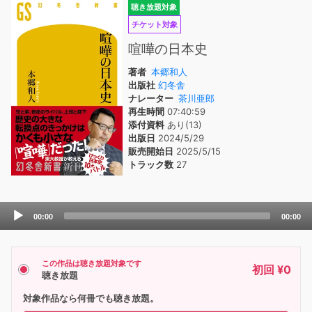
聴き放題対象
チケット対象
喧嘩の日本史
著者
本郷和人
出版社
幻冬舎
ナレーター
茶川亜郎
再生時間
07:40:59
添付資料
あり(13)
出版日
2024/5/29
販売開始日
2025/5/15
トラック数
27
Audio
00:00
00:00
Player
この作品は聴き放題対象です
初回 ¥0
聴き放題
対象作品なら何冊でも聴き放題。