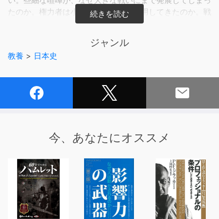
い。些細な喧嘩が、なぜ大きな戦いにまで発展してしまっ
たのか。権力者は小さな火種をどう利用してきたのか。戦
いを避けられる「もし」はなかったのか。平安時代から幕
末までの10の「喧嘩」を、実証的に、かつ想像力を駆使
ジャンル
して検証する
教養
>
日本史
今、あなたにオススメ