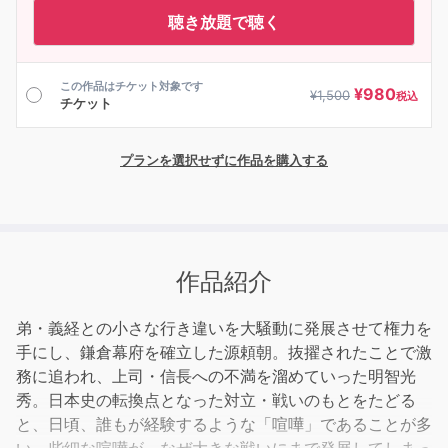
聴き放題で聴く
この作品はチケット対象です
¥
980
¥
1,500
税込
チケット
プランを選択せずに作品を購入する
作品紹介
弟・義経との小さな行き違いを大騒動に発展させて権力を
手にし、鎌倉幕府を確立した源頼朝。抜擢されたことで激
務に追われ、上司・信長への不満を溜めていった明智光
秀。日本史の転換点となった対立・戦いのもとをたどる
と、日頃、誰もが経験するような「喧嘩」であることが多