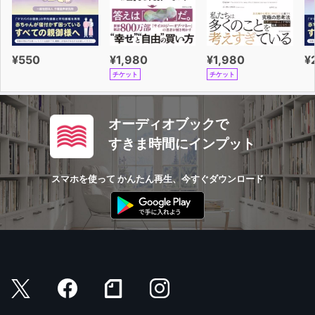
¥550
¥1,980
¥1,980
¥
チケット
チケット
オーディオブックで
すきま時間にインプット
スマホを使って かんたん再生、今すぐダウンロード