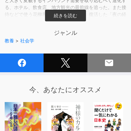
と大きく変貌するインバウンド需要を取り込むべく進化す
る、ホテル、飲食店、地方観光の最前線を追った。また接
待などで使う花柳界や高級クラブなど、復活した「夜の経
済」の知られざる実像にも追る。
ジャンル
本誌は『週刊東洋経済』２０２３年８月２６日号掲載の２
教養
>
社会学
８ページ分を電子化したものです。情報は底本編集当時の
ものです。その後の経済や社会への影響は反映されていま
せん。
今、あなたにオススメ