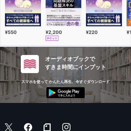
¥550
¥2,200
¥220
¥
チケット
オーディオブックで
すきま時間にインプット
スマホを使って かんたん再生、今すぐダウンロード