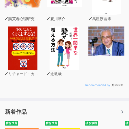
購買者心理研究所 株式会社モデンナ 顧問 青木幹和
夏川草介
馬屋原吉博
リチャード・カールソン
辻敦哉
Recommended by
新着作品
聴き放題
聴き放題
聴き放題
聴