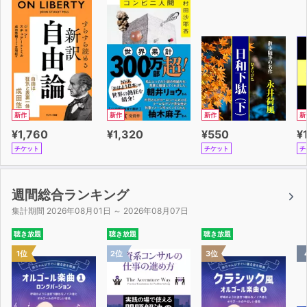
新作
新作
新作
新
¥1,760
¥1,320
¥550
¥
チケット
チケット
チ
週間総合ランキング
集計期間 2026年08月01日 ～ 2026年08月07日
聴き放題
聴き放題
聴き放題
1位
2位
3位