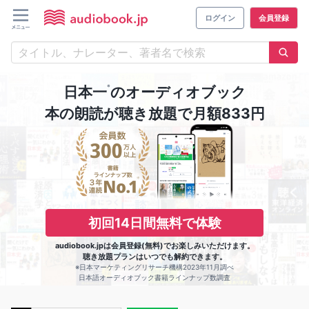
ログイン
会員登録
※
日本一
のオーディオブック
本の朗読が聴き放題で月額833円
初回14日間無料で体験
audiobook.jpは会員登録(無料)でお楽しみいただけます。
聴き放題プランはいつでも解約できます。
※日本マーケティングリサーチ機構2023年11月調べ
日本語オーディオブック書籍ラインナップ数調査