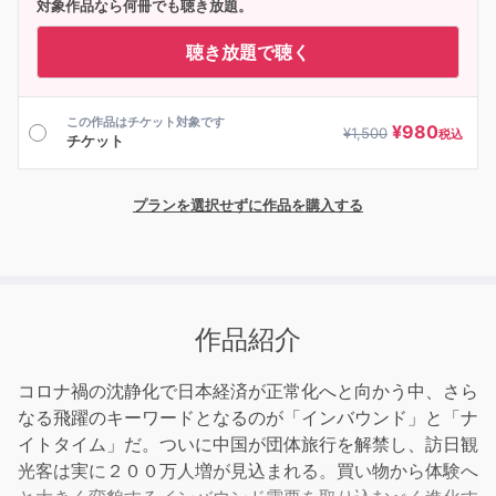
対象作品なら何冊でも聴き放題。
聴き放題で聴く
この作品はチケット対象です
¥
980
¥
1,500
税込
チケット
プランを選択せずに作品を購入する
作品紹介
コロナ禍の沈静化で日本経済が正常化へと向かう中、さら
なる飛躍のキーワードとなるのが「インバウンド」と「ナ
イトタイム」だ。ついに中国が団体旅行を解禁し、訪日観
光客は実に２００万人増が見込まれる。買い物から体験へ