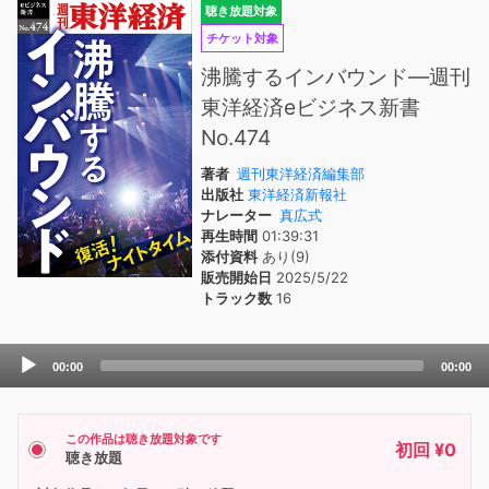
聴き放題対象
チケット対象
沸騰するインバウンド―週刊
東洋経済eビジネス新書
No.474
著者
週刊東洋経済編集部
出版社
東洋経済新報社
ナレーター
真広式
再生時間
01:39:31
添付資料
あり(9)
販売開始日
2025/5/22
トラック数
16
Audio
00:00
00:00
Player
この作品は聴き放題対象です
初回 ¥0
聴き放題