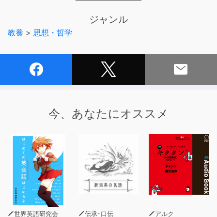
く感性が、音楽や美術を感じるときより低級だとは言えな
いはずである。
ジャンル
椅子、掃除と片付け、料理、地元、ルーティーンなどの具
教養
>
思想・哲学
体例を通じて、私たちの感性、そして世界を見つめ直す
「日常美学」の入門書。
新進気鋭の若手美学者が冴えわたる感性でまとめ上げた、
センセーショナルな一作！
今、あなたにオススメ
世界英語研究会
伝承･口伝
アルク