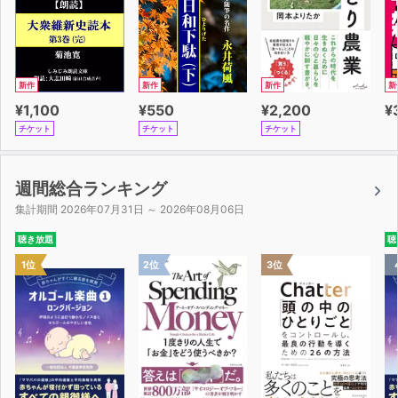
新作
新作
新作
新
¥1,100
¥550
¥2,200
¥
チケット
チケット
チケット
週間総合ランキング
集計期間 2026年07月31日 ～ 2026年08月06日
聴き放題
聴
1位
2位
3位