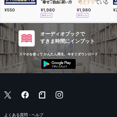
¥550
¥1,980
¥1,980
¥
チケット
チケット
オーディオブックで
すきま時間にインプット
スマホを使って かんたん再生、今すぐダウンロード
よくある質問・ヘルプ