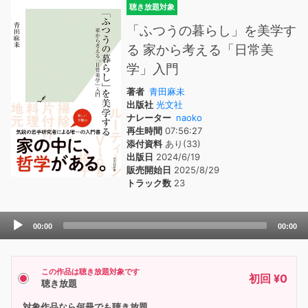
聴き放題対象
「ふつうの暮らし」を美学す
る 家から考える「日常美
学」入門
著者
青田麻未
出版社
光文社
ナレーター
naoko
再生時間
07:56:27
添付資料
あり(33)
出版日
2024/6/19
販売開始日
2025/8/29
トラック数
23
Audio
00:00
00:00
Player
この作品は聴き放題対象です
初回 ¥0
聴き放題
対象作品なら何冊でも聴き放題。