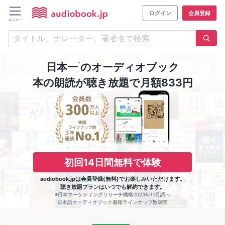
ログイン
会員登録
※
日本一
のオーディオブック
本の朗読が聴き放題で月額833円
初回14日間無料で体験
audiobook.jpは会員登録(無料)でお楽しみいただけます。
聴き放題プランはいつでも解約できます。
※日本マーケティングリサーチ機構2023年11月調べ
日本語オーディオブック書籍ラインナップ数調査