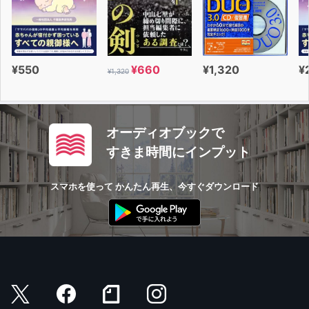
¥550
¥660
¥1,320
¥
¥1,320
オーディオブックで
すきま時間にインプット
スマホを使って かんたん再生、今すぐダウンロード