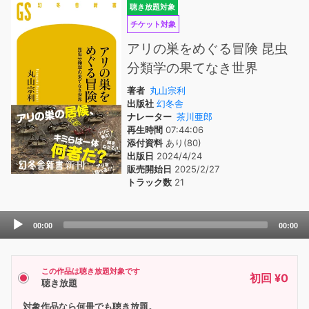
聴き放題対象
チケット対象
アリの巣をめぐる冒険 昆虫
分類学の果てなき世界
著者
丸山宗利
出版社
幻冬舎
ナレーター
茶川亜郎
再生時間
07:44:06
添付資料
あり(80)
出版日
2024/4/24
販売開始日
2025/2/27
トラック数
21
Audio
00:00
00:00
Player
この作品は聴き放題対象です
初回 ¥0
聴き放題
対象作品なら何冊でも聴き放題。