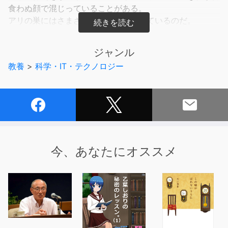
食わぬ顔で混じっていることがある。
アリの巣にはさまざまな昆虫が居候しているのだ。
そんな好蟻性昆虫に魅せられて、昆虫分類学の見地から研
究を続ける著者。
ジャンル
居候たちの正体とは？ どんな目的で棲んでいる？ アリは
教養
>
科学・IT・テクノロジー
なぜ居候を追い払わないのか？
そこには驚くほど多様な、虫たちの生存戦略があった。
まだ誰も見たことのないすごい虫を見つけたい――
世界中の森の地面に這いつくばって挑んだ汗と忍耐と興奮
の冒険を、若き昆虫学者が綴った名著の新装版。
●新種を見つけたら、どこにどうやって発表するのか
今、あなたにオススメ
●100年前の昆虫標本（体長数ミリ）をお湯でもどして解
剖
●命名は慎重に。一度つけた学名は変更できない
●珍奇な姿で大人気のツノゼミもアリと共生
●虫探しの道中でヒトの遺体まで発見
●狙いの虫を採る過程は推理小説に似ている
●「かっこいい研究」とはどういうものか