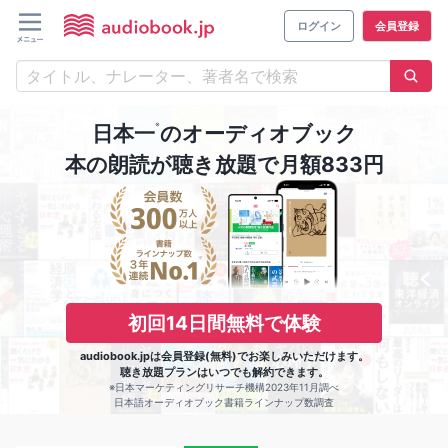
ログイン
会員登録
※
日本一
のオーディオブック
本の朗読が聴き放題で月額833円
初回14日間無料で体験
audiobook.jpは会員登録(無料)でお楽しみいただけます。
聴き放題プランはいつでも解約できます。
※日本マーケティングリサーチ機構2023年11月調べ
日本語オーディオブック書籍ラインナップ数調査