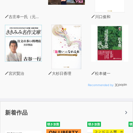
古庄幸一氏（元海上幕僚長・NTTデータ特別参与）
川口俊和
宮沢賢治
大杉日香理
松本健一
Recommended by
新着作品
聴き放題
聴き放題
聴