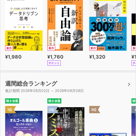
新作
新作
新作
新
¥1,980
¥1,760
¥1,320
¥
チケット
チ
週間総合ランキング
集計期間 2026年08月02日 ～ 2026年08月08日
聴き放題
聴き放題
聴
1位
2位
3位