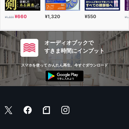
¥660
¥1,320
¥550
¥1,320
¥1
オーディオブックで
すきま時間にインプット
スマホを使って かんたん再生、今すぐダウンロード