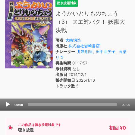
聴き放題対象
ようかいとりものちょう
（3） ヌエ対バク！ 妖獣大
決戦
著者
大崎悌造
出版社
株式会社岩崎書店
ナレーター
井料明里
,
田中亜矢子
,
高梁
りつ
再生時間
01:17:57
添付資料
なし
出版日
2014/12/1
販売開始日
2025/1/16
トラック数
5
Audio
00:00
00:00
Player
この作品は聴き放題対象です
初回 ¥0
聴き放題