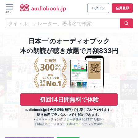
ログイン
会員登録
※
日本一
のオーディオブック
本の朗読が聴き放題で月額833円
初回14日間無料で体験
audiobook.jpは会員登録(無料)でお楽しみいただけます。
聴き放題プランはいつでも解約できます。
※日本マーケティングリサーチ機構2023年11月調べ
日本語オーディオブック書籍ラインナップ数調査