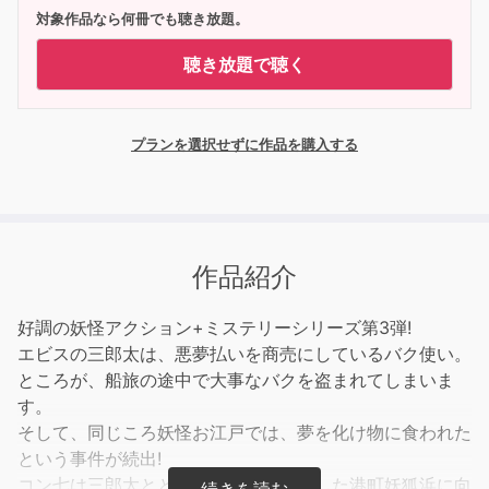
対象作品なら何冊でも聴き放題。
聴き放題で聴く
プランを選択せずに作品を購入する
作品紹介
好調の妖怪アクション+ミステリーシリーズ第3弾!
エビスの三郎太は、悪夢払いを商売にしているバク使い。
ところが、船旅の途中で大事なバクを盗まれてしまいま
す。
そして、同じころ妖怪お江戸では、夢を化け物に食われた
という事件が続出!
コン七は三郎太とともにバクが姿を消した港町妖狐浜に向