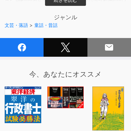
かいます。
ジャンル
われらがコン七はバクを探し出せるのか?そして夢食い事
文芸・落語
>
童話・昔話
件を解決できるのか?
【キャスト】
コン七 ：井料明里
ゼロ吉 ：高梁りつ
ナレーション：田中亜矢子
今、あなたにオススメ