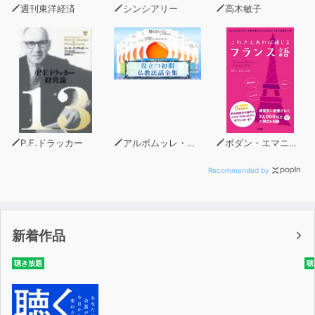
週刊東洋経済
シンシアリー
高木敏子
P.F.ドラッカー
アルボムッレ・スマナサーラ
ボダン・エマニュエル
Recommended by
新着作品
聴き放題
聴