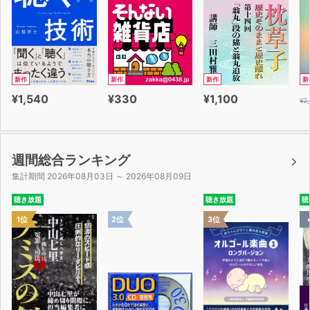
新作
新作
新作
新
¥1,540
¥330
¥1,100
¥2
週間総合ランキング
集計期間 2026年08月03日 ～ 2026年08月09日
聴き放題
聴き放題
聴
1位
2位
3位