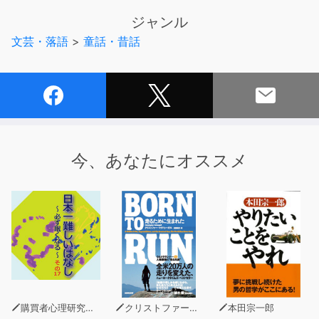
今回のお話は、のっぺらぼうの子どもがさらわれてしまう
ジャンル
事件です。さあて、コン七は見事に解決できるのでありま
文芸・落語
>
童話・昔話
しょうか。
【キャスト】
コン七 ：井料明里
ワ助 ：高梁りつ
ナレーション：田中亜矢子
今、あなたにオススメ
購買者心理研究所 株式会社モデンナ 顧問 青木幹和
クリストファー・マクドゥーガル
本田宗一郎