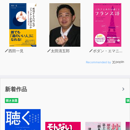
西田一見
太田清五郎
ボダン・エマニュエル
Recommended by
新着作品
聴き放題
聴