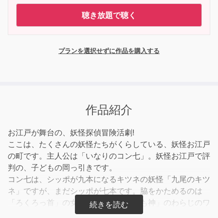
聴き放題で聴く
プランを選択せずに作品を購入する
作品紹介
お江戸が舞台の、妖怪探偵冒険活劇!
ここは、たくさんの妖怪たちがくらしている、妖怪お江戸
の町です。主人公は「いなりのコン七」。妖怪お江戸で評
判の、子どもの岡っ引きです。
コン七は、シッポが九本になるキツネの妖怪「九尾のキツ
ネ」ですが、まだシッポが七本です。脇をかためるのは
「ろくろっ首」の女の子お六や「つくも神」のわらじのワ
助。