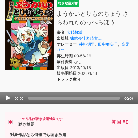
聴き放題対象
ようかいとりものちょう さ
らわれたのっぺらぼう
著者
大崎悌造
出版社
株式会社岩崎書店
ナレーター
井料明里
,
田中亜矢子
,
高梁
りつ
再生時間
00:58:29
添付資料
なし
出版日
2013/10/18
販売開始日
2025/1/16
トラック数
4
Audio
00:00
00:00
Player
この作品は聴き放題対象です
初回 ¥0
聴き放題
対象作品なら何冊でも聴き放題。