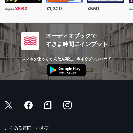
¥660
¥1,320
¥550
¥1,320
¥1
オーディオブックで
すきま時間にインプット
スマホを使って かんたん再生、今すぐダウンロード
よくある質問・ヘルプ