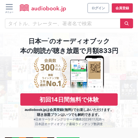
ログイン
会員登録
※
日本一
のオーディオブック
本の朗読が聴き放題で月額833円
初回14日間無料で体験
audiobook.jpは会員登録(無料)でお楽しみいただけます。
聴き放題プランはいつでも解約できます。
※日本マーケティングリサーチ機構2023年11月調べ
日本語オーディオブック書籍ラインナップ数調査