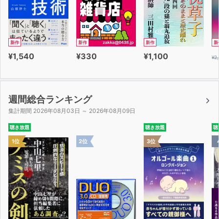
新作
新作
新作
新
¥1,540
¥330
¥1,100
¥2
週間総合ランキング
集計期間 2026年08月03日 ～ 2026年08月09日
聴き放題
聴き放題
聴
1位
2位
3位