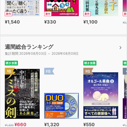
新作
新作
新作
新
¥1,540
¥330
¥1,100
¥2
週間総合ランキング
集計期間 2026年08月03日 ～ 2026年08月09日
聴き放題
聴き放題
聴
1位
2位
3位
¥660
¥1,320
¥550
¥1,320
¥1