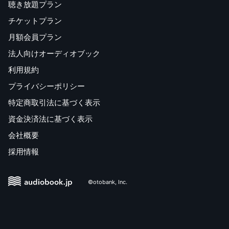
聴き放題プラン
チケットプラン
月額会員プラン
法人向けオーディオブック
利用規約
プライバシーポリシー
特定商取引法に基づく表示
資金決済法に基づく表示
会社概要
採用情報
©otobank, Inc.