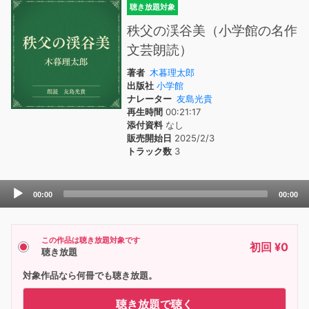
聴き放題対象
秩父の渓谷美（小学館の名作
文芸朗読）
著者
木暮理太郎
出版社
小学館
ナレーター
友島光貴
再生時間
00:21:17
添付資料
なし
販売開始日
2025/2/3
トラック数
3
Audio
00:00
00:00
Player
この作品は聴き放題対象です
初回 ¥0
聴き放題
対象作品なら何冊でも聴き放題。
聴き放題で聴く