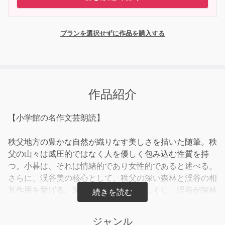
プランを選択せずに作品を購入する
作品紹介
【小学館の名作文芸朗読】
秩父地方の豊かな自然が織りなす美しさを描いた随筆。秩
父の山々は威圧的ではなく人を優しく包み込む性質を持
つ。小暮は、それは情緒的であり女性的であると述べる。
さらに、渓谷美の核心として、秩父の深い森林と渓谷の相
互作用を挙げる。深林が渓谷を一層美しくし、渓谷が深林
の奥行きを際立たせるという関係性が強調され、これが秩
父の自然の特性を形成している。
ジャンル