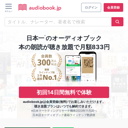
ログイン
会員登録
※
日本一
のオーディオブック
本の朗読が聴き放題で月額833円
初回14日間無料で体験
audiobook.jpは会員登録(無料)でお楽しみいただけます。
聴き放題プランはいつでも解約できます。
※日本マーケティングリサーチ機構2023年11月調べ
日本語オーディオブック書籍ラインナップ数調査