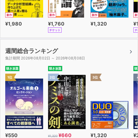
新作
新作
新作
新
¥1,980
¥1,760
¥1,320
¥
チケット
チ
週間総合ランキング
集計期間 2026年08月02日 ～ 2026年08月08日
聴き放題
聴き放題
聴
1位
2位
3位
¥550
¥660
¥1,320
¥
¥1,320