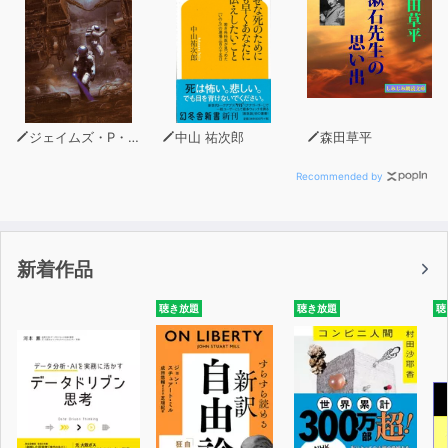
ジェイムズ・P・ホーガン
中山 祐次郎
森田草平
Recommended by
新着作品
聴き放題
聴き放題
聴