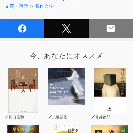
チと、もう一人の日本人カンノを高く評価していた。
文芸・落語
>
名作文学
今、あなたにオススメ
川口俊和
志麻絹依
貫井徳郎