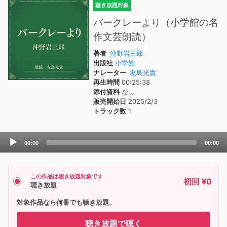
聴き放題対象
バークレーより（小学館の名
作文芸朗読）
著者
沖野岩三郎
出版社
小学館
ナレーター
友島光貴
再生時間
00:25:38
添付資料
なし
販売開始日
2025/2/3
トラック数
1
Audio
00:00
00:00
Player
この作品は聴き放題対象です
初回 ¥0
聴き放題
対象作品なら何冊でも聴き放題。
聴き放題で聴く