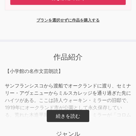
プランを選択せずに作品を購入する
作品紹介
【小学館の名作文芸朗読】
サンフランシスコから渡船でオークランドに渡り、セミナ
リー・アヴェニューからミルスカレッジを通り過ぎた先に
ハイツがある。ここは詩人ウォーキン・ミラーの旧邸で、
1919年にオークランド市が公園として永久保存してい
る。荒れた木造平屋の邸宅アペイには、ミラーが「コロム
ブス」などの詩を創作した記録が残る。私はここで詩人の
未亡人と娘に出会った。未亡人は日本人詩人のヨネ・ノグ
ジャンル