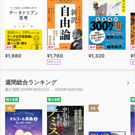
新作
新作
新作
新
¥1,980
¥1,760
¥1,320
¥
チケット
チ
週間総合ランキング
集計期間 2026年08月02日 ～ 2026年08月08日
聴き放題
聴き放題
聴
1位
2位
3位