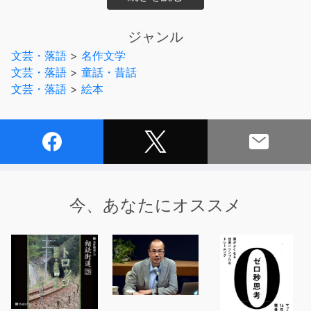
のリスさんの前で思わぬ失敗をしてしまいます。でも、大
丈夫ですよ。上手く機転をきかせて、真摯な気持ちで向き
ジャンル
合えば、たいていのことは挽回できます。もしもピンチが
文芸・落語
>
名作文学
起こったら、兎さんを見習って、物事が良い方向に向かう
文芸・落語
>
童話・昔話
ように工夫してみようと思える作品です。
文芸・落語
>
絵本
今、あなたにオススメ