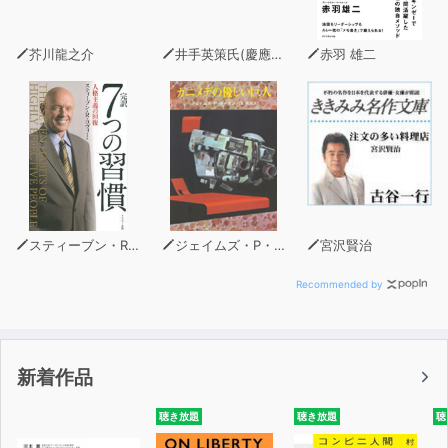
芥川龍之介
井手英策氏(慶應義塾大学経済学部教授)
赤羽 雄二
スティーブン・R・コヴィー
ジェイムズ・P・ホーガン
宮沢賢治
Recommended by
新着作品
聴き放題
聴き放題
聴