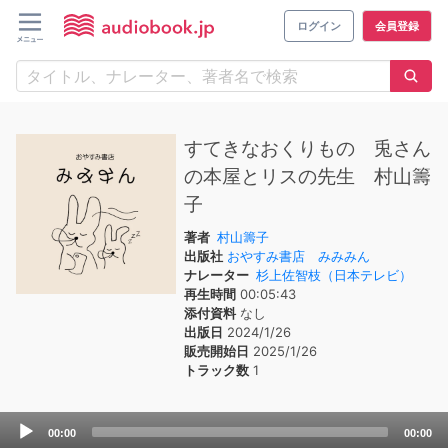
ログイン
会員登録
すてきなおくりもの 兎さん
の本屋とリスの先生 村山籌
子
著者
村山籌子
出版社
おやすみ書店 みみみん
ナレーター
杉上佐智枝（日本テレビ）
再生時間
00:05:43
添付資料
なし
出版日
2024/1/26
販売開始日
2025/1/26
トラック数
1
Audio
00:00
00:00
Player