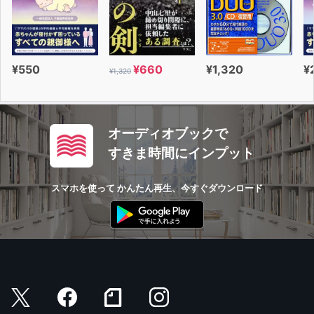
¥550
¥660
¥1,320
¥
¥1,320
オーディオブックで
すきま時間にインプット
スマホを使って かんたん再生、今すぐダウンロード