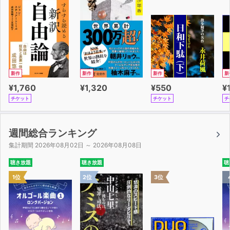
新作
新作
新作
新
¥1,760
¥1,320
¥550
¥
チケット
チケット
チ
週間総合ランキング
集計期間 2026年08月02日 ～ 2026年08月08日
聴き放題
聴き放題
聴
1位
2位
3位