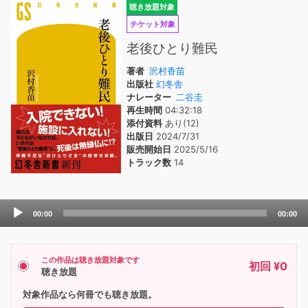
聴き放題対象
チケット対象
老後ひとり難民
著者
沢村香苗
出版社
幻冬舎
ナレーター
二谷圭
再生時間
04:32:18
添付資料
あり(12)
出版日
2024/7/31
販売開始日
2025/5/16
トラック数
14
Audio
00:00
00:00
Player
この作品は聴き放題対象です
初回 ¥0
聴き放題
対象作品なら何冊でも聴き放題。