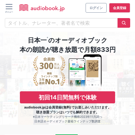
ログイン
会員登録
※
日本一
のオーディオブック
本の朗読が聴き放題で月額833円
初回14日間無料で体験
audiobook.jpは会員登録(無料)でお楽しみいただけます。
聴き放題プランはいつでも解約できます。
※日本マーケティングリサーチ機構2023年11月調べ
日本語オーディオブック書籍ラインナップ数調査