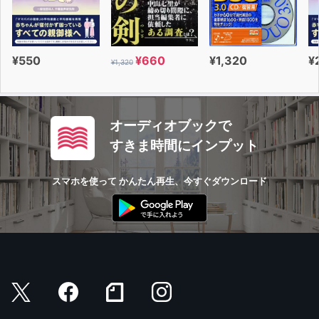
¥550
¥660
¥1,320
¥
¥1,320
オーディオブックで
すきま時間にインプット
スマホを使って かんたん再生、今すぐダウンロード