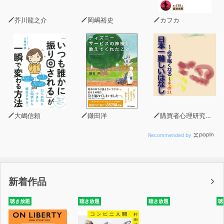
芥川龍之介
岡嶋裕史
カフカ
大嶋信頼
鎌田洋
購買者心理研究所 株式会社モデンナ 顧問 青木幹和
Recommended by
新着作品
聴き放題
聴き放題
聴き放題
聴