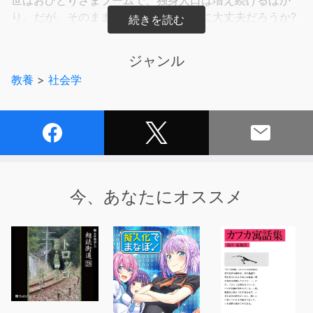
世はおひとりさまブームで、独身人口は増え続けるばか
り。だが、そのまま老後を迎えて本当に大丈夫だろうか?
配偶者や子どもなどの“身元保証人”がいない高齢者は、入
院だけでなく、施設への入居を断られることも多い。高齢
ジャンル
で体が不自由になるなか、認知機能の低下で金銭管理が怪
教養
>
社会学
しくなり、果ては無縁仏になるケースも。本書ではこのよ
うな現実に直面し、かつ急増している高齢者を「老後ひと
り難民」と呼び、起こりがちなトラブルを回避する方法
と、どうすれば安心して老後を送れるのかについて解説。
読むだけで老後の生き方・考え方が劇的に変わる一冊。
今、あなたにオススメ