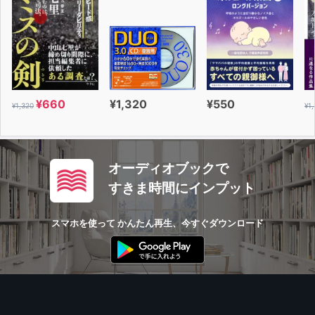
¥660
¥1,320
¥550
¥1,320
¥1
オーディオブックで
すきま時間にインプット
スマホを使って かんたん再生、今すぐダウンロード