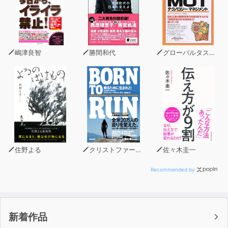
無敗の英雄が、皇国を騙して旧領を奪還へ！
エスプリ幼帝の痛快王政サバイバルファンタジー第７弾！
© 2024 Masekinokatasa ℗ TO Books.
嶋津良智
勝間和代
グローバルタスクフォース
住野よる
クリストファー・マクドゥーガル
佐々木圭一
Recommended by
新着作品