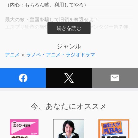
（内心：もちろん嘘、利用してやろ）
最大の敵・皇国を騙して旧領を奪還せよ！
エスプリ幼帝の痛快王政サバイバルファンタジー第７弾、
オーディオブック化！
ジャンル
【あらすじ】
アニメ
>
ラノベ・アニメ・ラジオドラマ
最大の敵・皇国の王の亡命……前代未聞の大事件にカーマ
インは頭を抱えていた。
受け入れないと、戦争になるかもしれない。
他国と戦争真っ只中の今、絶対にそれは避けたい皇帝は、
時間を稼ぎつつ、目下の戦争を迅速に終わらせにかかる！
「皇王（あなた）のために、喜んで戦います！」と
今、あなたにオススメ
得意の演技で皇王寄りの立場と油断させ、裏で反皇国同盟
を集める。
“強い皇帝”イメージを世界へ知らしめ一気に同盟を結びや
すくするため、
ついに今まで隠してきた魔法を解禁する──。