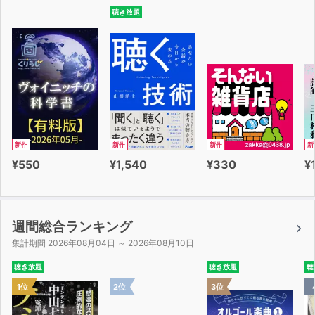
聴き放題
新作
新作
新作
新
¥550
¥1,540
¥330
¥
週間総合ランキング
集計期間 2026年08月04日 ～ 2026年08月10日
聴き放題
聴き放題
聴
1位
2位
3位