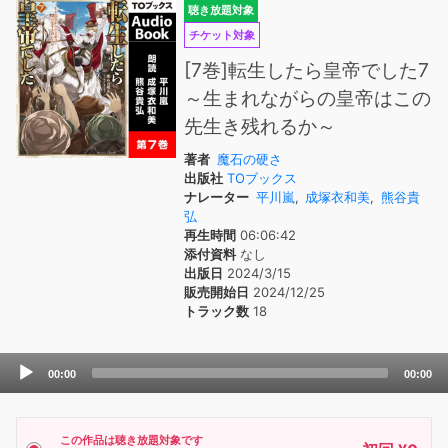
聴き放題対象
チケット対象
[7巻]転生したら皇帝でした7
～生まれながらの皇帝はこの
先生き残れるか～
著者
魔石の硬さ
出版社
TOブックス
ナレーター
平川嵐
,
成塚衣和美
,
熊谷貴
弘
再生時間
06:06:42
添付資料
なし
出版日
2024/3/15
販売開始日
2024/12/25
トラック数
18
Audio
00:00
00:00
Player
この作品は聴き放題対象です