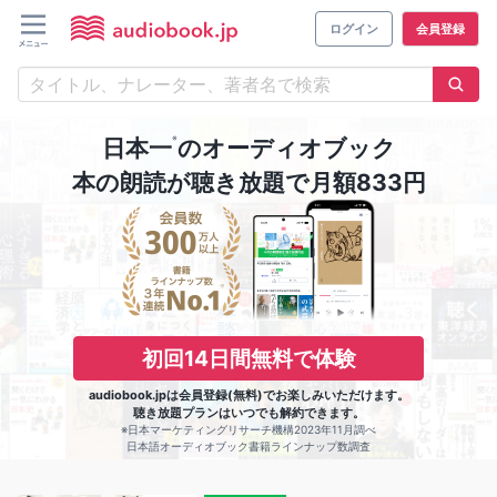
ログイン
会員登録
※
日本一
のオーディオブック
本の朗読が聴き放題で月額833円
初回14日間無料で体験
audiobook.jpは会員登録(無料)でお楽しみいただけます。
聴き放題プランはいつでも解約できます。
※日本マーケティングリサーチ機構2023年11月調べ
日本語オーディオブック書籍ラインナップ数調査