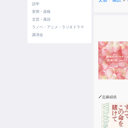
語学
実用・資格
文芸・落語
ラノベ・アニメ・ラジオドラマ
講演会
志麻絹依