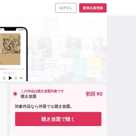
ログイン
新規会員登録
この作品は聴き放題対象です
初回 ¥0
聴き放題
対象作品なら何冊でも聴き放題。
聴き放題で聴く