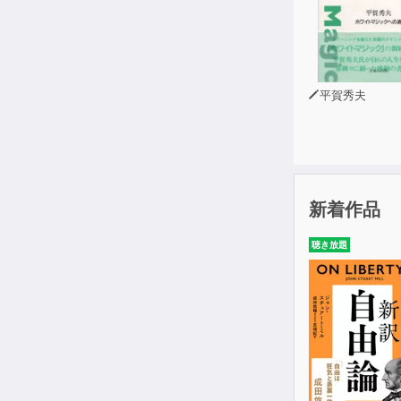
平賀秀夫
新着作品
聴き放題