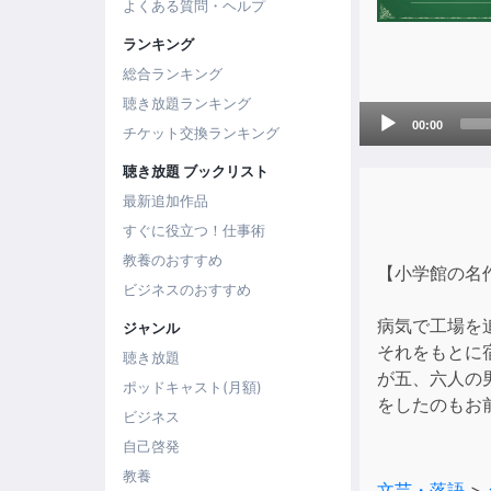
よくある質問・ヘルプ
ランキング
総合ランキング
聴き放題ランキング
Audio
00:00
チケット交換ランキング
Player
聴き放題 ブックリスト
最新追加作品
すぐに役立つ！仕事術
教養のおすすめ
【小学館の名
ビジネスのおすすめ
病気で工場を
ジャンル
それをもとに
聴き放題
が五、六人の
ポッドキャスト(月額)
をしたのもお
ビジネス
自己啓発
教養
文芸・落語
>