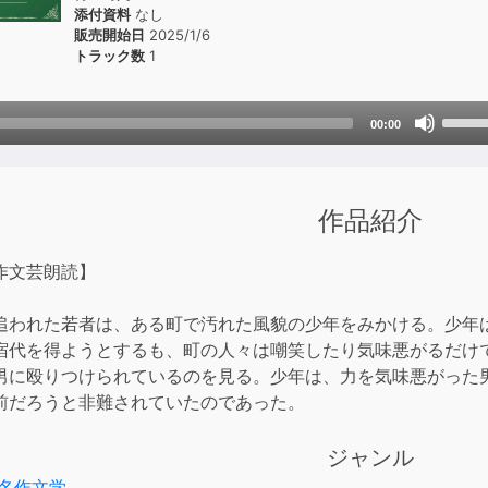
添付資料
なし
販売開始日
2025/1/6
トラック数
1
Use
00:00
Up/D
Arrow
keys
作品紹介
to
incre
or
作文芸朗読】
decre
volum
追われた若者は、ある町で汚れた風貌の少年をみかける。少年
宿代を得ようとするも、町の人々は嘲笑したり気味悪がるだけ
男に殴りつけられているのを見る。少年は、力を気味悪がった
前だろうと非難されていたのであった。
ジャンル
名作文学