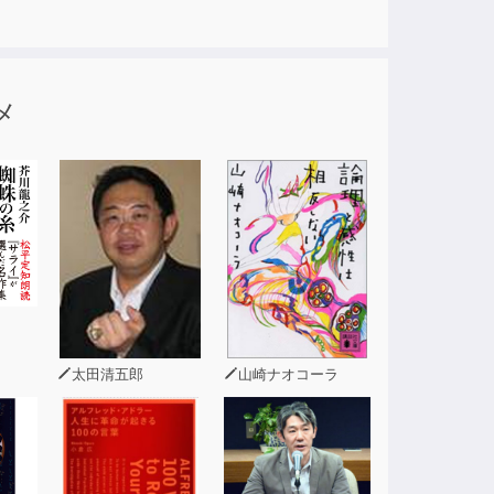
メ
太田清五郎
山崎ナオコーラ