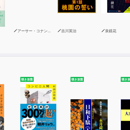
アーサー・コナン・ドイル
吉川英治
泉鏡花
聴き放題
聴き放題
聴き