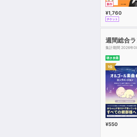
新作
¥1,760
チケット
週間総合ラ
集計期間 2026年0
聴き放題
1位
¥550