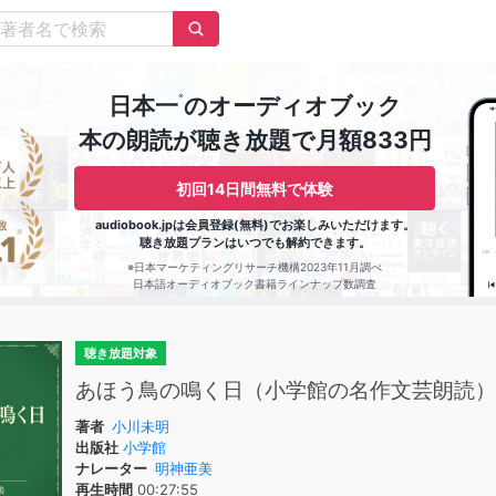
※
日本一
のオーディオブック
本の朗読が聴き放題で月額833円
初回14日間無料で体験
audiobook.jpは会員登録(無料)でお楽しみいただけます。
聴き放題プランはいつでも解約できます。
※日本マーケティングリサーチ機構2023年11月調べ
日本語オーディオブック書籍ラインナップ数調査
聴き放題対象
あほう鳥の鳴く日（小学館の名作文芸朗読）
著者
小川未明
出版社
小学館
ナレーター
明神亜美
再生時間
00:27:55