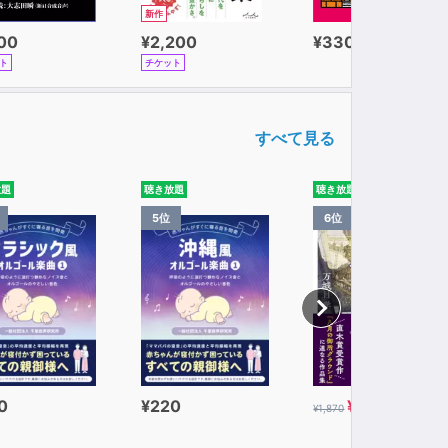
新作
100
¥2,200
¥330
ト
チケット
すべて見る
放題
聴き放題
聴き放題
5位
6位
0
¥220
¥935
¥1,870