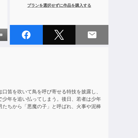
プランを選択せずに作品を購入する
own
ase
ase
e.
は口笛を吹いて鳥を呼び寄せる特技を披露し、
で少年を追い払ってしまう。後日、若者は少年
男たちから「悪魔の子」と呼ばれ、火事や泥棒