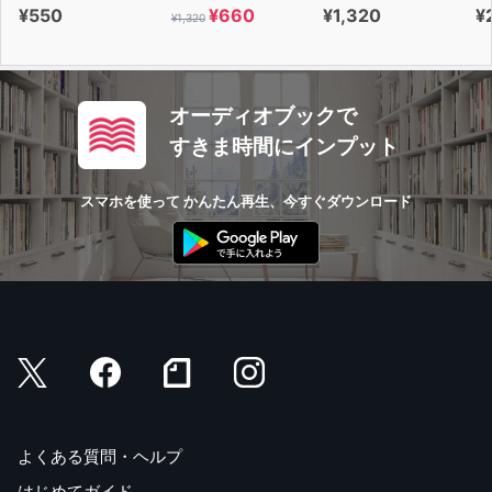
¥550
¥660
¥1,320
¥
¥1,320
オーディオブックで
すきま時間にインプット
スマホを使って かんたん再生、今すぐダウンロード
よくある質問・ヘルプ
はじめてガイド