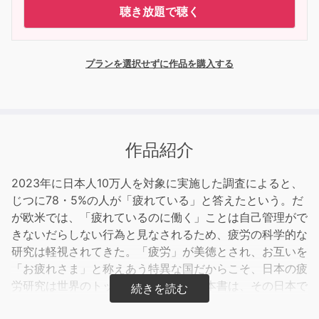
聴き放題で聴く
プランを選択せずに作品を購入する
作品紹介
2023年に日本人10万人を対象に実施した調査によると、
じつに78・5%の人が「疲れている」と答えたという。だ
が欧米では、「疲れているのに働く」ことは自己管理がで
きないだらしない行為と見なされるため、疲労の科学的な
研究は軽視されてきた。「疲労」が美徳とされ、お互いを
「お疲れさま」と称えあう特異な国だからこそ、日本の疲
労研究は世界のトップを走っている。本書は、その日本で
疲労研究をリードする著者が、数々のノーベル賞級の新研