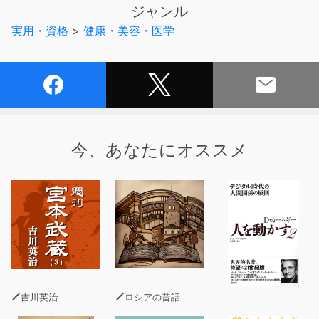
究をなしとげて見えてきた、疲労の驚くべき実像を明らか
ジャンル
にするものである。
実用・資格
>
健康・美容・医学
◆どれだけ疲れているかは、唾液中のヘルペスウイルス
の数でわかる!
人類のほとんどが幼いころに感染する「ヒトヘルペスウイ
ルス6」は、その後、潜伏感染しているが、宿主が疲労す
ると、 逃げ出そうとして口中に出てくる。
今、あなたにオススメ
◆うつ病は、疲労とウイルスから生じる遺伝子が原因で
ある!
うつ病の原因は「心の弱さ」ではない。疲労が高じ、ヒト
ヘルペスウイルス6が再活性化することで、うつ病の原因
遺伝子が発現する。この遺伝子を発見した著者は、ダーク
サイドの力を操る『スターウォーズ』の暗黒卿にちなんで
「SITH-1」(シスワン)と命名した。
◆新型コロナ後遺症は、うつ病と同じ病的疲労の症状だ
吉川英治
ロシアの昔話
った!