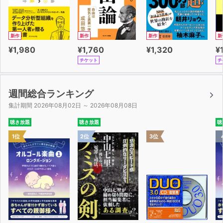
第5章 ついにすべてがつながった
第6章 人類にとって疲労とはなにか
新作
新作
新作
新
¥1,980
¥1,760
¥1,320
¥
チケット
チ
週間総合ランキング
集計期間 2026年08月02日 ～ 2026年08月08日
聴き放題
聴き放題
聴
1位
2位
3位