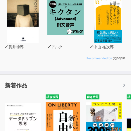
世界で数億人にのぼる新型コロナ後遺症の患者は、うつ病
患者と同じように脳内炎症を起こしている。その研究か
ら、いま世界で疲労研究が活気を帯びてきている。
◆病的な疲労を起こす脳内炎症を消火する物質こそが、
疲労対策のカギである!
SITH‐1は、その物質の「消火機能」を阻害してしまう。
貫井徳郎
アルク
中山 祐次郎
◆そのほか、栄養ドリンクの飲みすぎはなぜ危険なの
Recommended by
か、軽い運動はなぜ疲労を軽減するのか、トレーニングの
しすぎはなぜうつ病の原因になるのか、など本当に役に立
つ知識も満載!
新着作品
◆おもな内容
聴き放題
聴き放題
聴
序 章 疲労を科学するには
第1章 生理的疲労とはなにか
第2章 慢性疲労症候群 病的疲労の代表格
第3章 うつ病 究極の病的疲労
第4章 新型コロナ後遺症 見えてきた病的疲労の正体