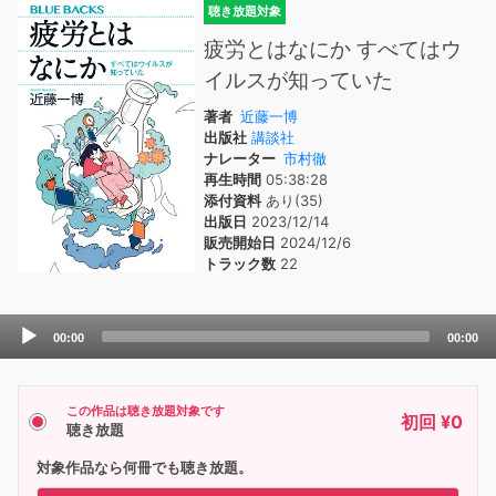
聴き放題対象
疲労とはなにか すべてはウ
イルスが知っていた
著者
近藤一博
出版社
講談社
ナレーター
市村徹
再生時間
05:38:28
添付資料
あり(35)
出版日
2023/12/14
販売開始日
2024/12/6
トラック数
22
Audio
00:00
00:00
Player
この作品は聴き放題対象です
初回 ¥0
聴き放題
対象作品なら何冊でも聴き放題。