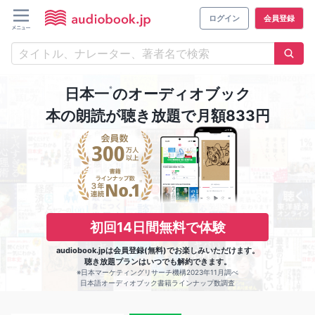
ログイン
会員登録
※
日本一
のオーディオブック
本の朗読が聴き放題で月額833円
初回14日間無料で体験
audiobook.jpは会員登録(無料)でお楽しみいただけます。
聴き放題プランはいつでも解約できます。
※日本マーケティングリサーチ機構2023年11月調べ
日本語オーディオブック書籍ラインナップ数調査