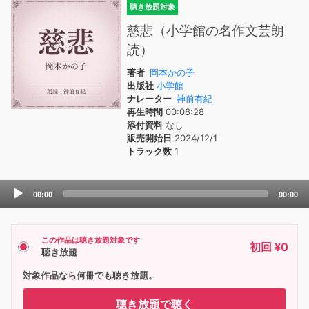
聴き放題対象
慈悲（小学館の名作文芸朗
読）
著者
岡本かの子
出版社
小学館
ナレーター
神前有紀
再生時間
00:08:28
添付資料
なし
販売開始日
2024/12/1
トラック数
1
Audio
00:00
00:00
Player
この作品は聴き放題対象です
初回 ¥0
聴き放題
対象作品なら何冊でも聴き放題。
聴き放題で聴く