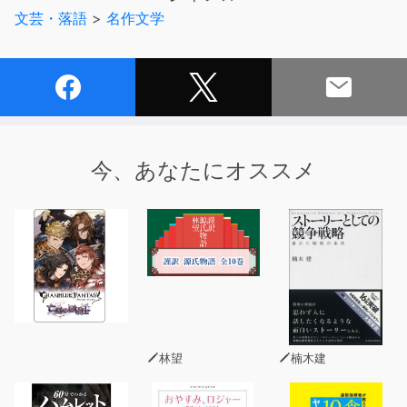
ってしまう。
文芸・落語
>
名作文学
今、あなたにオススメ
林望
楠木建