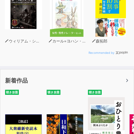
ウィリアム・シェイクスピア
カール=ヨハン・エリーン
森拓郎
Recommended by
新着作品
聴き放題
聴き放題
聴き放題