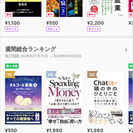
新作
新作
新作
新
¥1,100
¥550
¥2,200
¥
チケット
チケット
チケット
週間総合ランキング
集計期間 2026年07月31日 ～ 2026年08月06日
聴き放題
聴
1位
2位
3位
¥550
¥1,980
¥1,980
¥