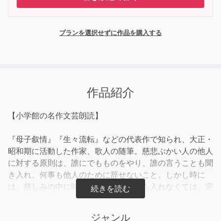
プランを選択せずに作品を購入する
作品紹介
【小学館の名作文芸朗読】
『母子叙情』『生々流転』などの代表作で知られ、大正・
昭和期に活動した作家、歌人の随筆。慈悲ぶかい人の他人
に対する原則は、誰にでもものをやり、誰の言うことも聞
き入れ、何事も他人のために辞せないこと。しかし時に
は、慈しみの中に味ひとつまみの小言も入れなくては、完
全な慈悲にならない。愛情ばかりで智慧の判断の伴わない
慈悲は、往々にして利己主義の慈悲、つまり自己満足にな
ジャンル