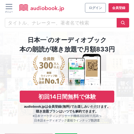
ログイン
会員登録
※
日本一
のオーディオブック
本の朗読が聴き放題で月額833円
初回14日間無料で体験
audiobook.jpは会員登録(無料)でお楽しみいただけます。
聴き放題プランはいつでも解約できます。
※日本マーケティングリサーチ機構2023年11月調べ
日本語オーディオブック書籍ラインナップ数調査