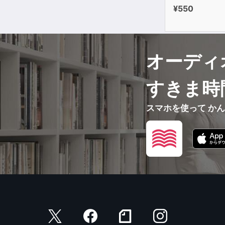
¥550
オーディ
すきま時
スマホを使って か