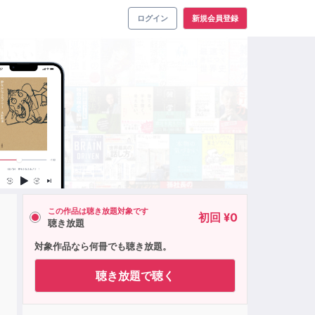
ログイン
新規会員登録
この作品は聴き放題対象です
初回 ¥0
聴き放題
対象作品なら何冊でも聴き放題。
聴き放題で聴く