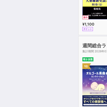
新作
¥1,100
チケット
週間総合ラ
集計期間 2026年0
聴き放題
1位