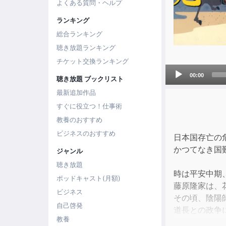
よくある質問・ヘルプ
ランキング
総合ランキング
聴き放題ランキング
チケット交換ランキング
Audio
00:00
聴き放題 ブックリスト
Player
最新追加作品
すぐに役立つ！仕事術
教養のおすすめ
ビジネスのおすすめ
日本国存亡の
かつてなき国
ジャンル
聴き放題
時は平安中期
ポッドキャスト(月額)
藤原隆家は、
ビジネス
その頃、陰陽
自己啓発
道長との政争
教養
壱岐・対馬を