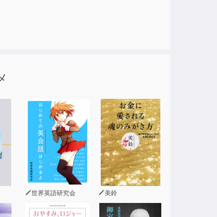
曾有の国難に
にして絢爛たる
メ
世界英語研究会
美鈴