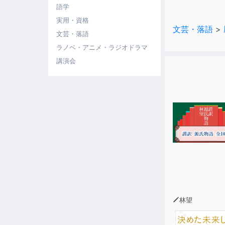
語学
清少納言、紫
実用・資格
文芸・落語
>
立ち向かった
文芸・落語
平安戦記エン
ラノベ・アニメ・ラジオドラマ
講演会
林望