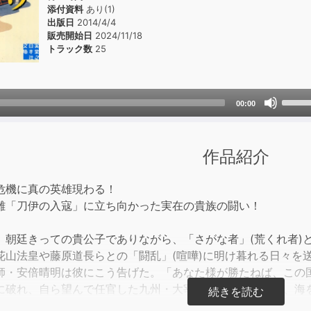
添付資料
あり(1)
出版日
2014/4/4
販売開始日
2024/11/18
トラック数
25
Use
00:00
Up/D
Arrow
keys
作品紹介
to
incre
危機に真の英雄現わる！
or
難「刀伊の入寇」に立ち向かった実在の貴族の闘い！
decre
volum
、朝廷きっての貴公子でありながら、「さがな者」(荒くれ者)
花山法皇や藤原道長らとの「闘乱」(喧嘩)に明け暮れる日々を
師・安倍晴明は彼にこう告げた。「あなた様が勝たねば、この
に破れ、自ら望んで任官した九州・大宰府の地で、隆家は、海
蹂躙し、博多への上陸を目論む異民族「刀伊」の襲来を迎え撃