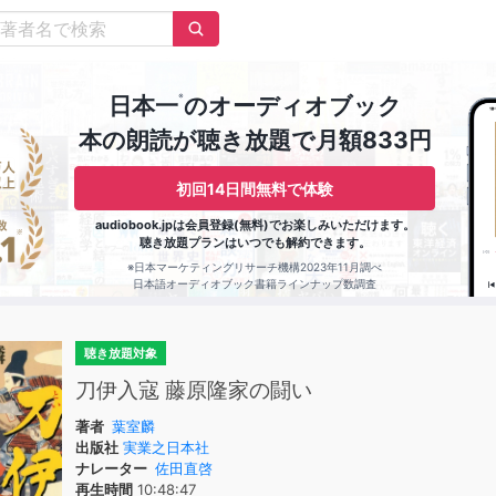
※
日本一
のオーディオブック
本の朗読が聴き放題で月額833円
初回14日間無料で体験
audiobook.jpは会員登録(無料)でお楽しみいただけます。
聴き放題プランはいつでも解約できます。
※日本マーケティングリサーチ機構2023年11月調べ
日本語オーディオブック書籍ラインナップ数調査
聴き放題対象
刀伊入寇 藤原隆家の闘い
著者
葉室麟
出版社
実業之日本社
ナレーター
佐田直啓
再生時間
10:48:47