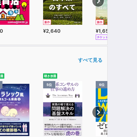
新作
新作
0
¥2,640
¥1,650
チケット
すべて見る
放題
聴き放題
5位
6位