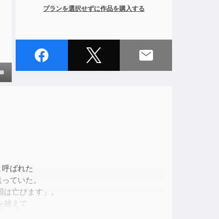
プランを選択せずに作品を購入する
own
ase
ase
e.
と呼ばれた
送っていた。
国は亡びます」。
を越えて
つ！