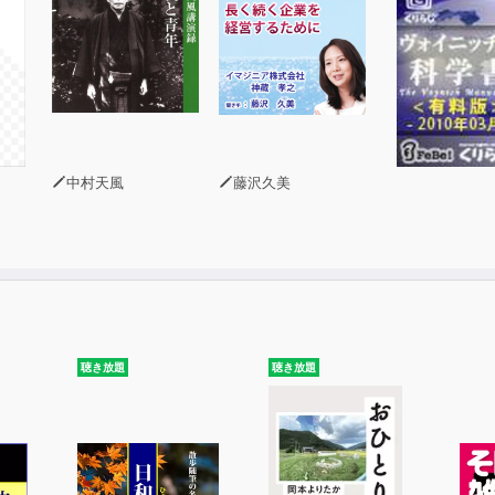
中村天風
藤沢久美
聴き放題
聴き放題