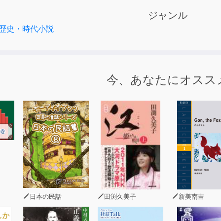
ジャンル
式部らとも交流し、京の雅の世界にも通じつつ、かつてなき未
歴史・時代小説
実在の貴族の奮闘を、豊かな想像力をからめ織り上げた、雄渾
ターテインメント！
今、あなたにオスス
日本の民話
田渕久美子
新美南吉