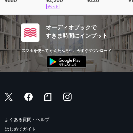
¥550
¥2,200
¥220
¥
状況４ 自分が会話に求めるものと、相手の求めるものが
チケット
一致していない
状況５ 何かに気を取られて会話に集中できない
状況６ 相手の無礼に怒りや不満を感じている
オーディオブックで
状況７ 相手に本音を出すのが怖い
すきま時間にインプット
状況８ 相手の考えが理解できない
状況９ 会話に退屈している
スマホを使って かんたん再生、今すぐダウンロード
状況10 相手が過度な自己卑下をする
状況11 相手が無愛想、または無口
状況12 相手が視線を合わせない
状況13 相手が昔の嫌な話を何度も持ち出す
状況14 相手が延々としゃべり続ける
状況15 相手の言葉と態度が一致していない
状況16 相手がこちらの考えを決めつけてくる
▼オプションワーク１ 恥の感情を払拭する 【弱みの情
報開示】
ステップ１ 適切な相手を選ぶ
よくある質問・ヘルプ
ステップ２ 開示する「弱み」を考える
はじめてガイド
弱みを探り出す28問