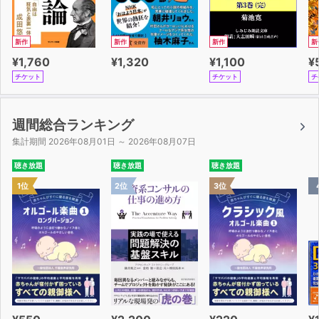
魅力度テスト
第1章 嘘が多い
新作
新作
新作
新
“嘘”が会話のパフォーマンスを下げる
¥1,760
¥1,320
¥1,100
¥
素の自分を出せない人が嫌われる理由と、それにまつわる
チケット
チケット
チ
3つの問題
仁(にん)に合った会話があなたの魅力を高める
▼マスターワーク 素の自分を表現する【メタトー
週間総合ランキング
ク】
集計期間 2026年08月01日 ～ 2026年08月07日
対人トラブルでメタトークを応用する
聴き放題
聴き放題
聴き放題
前もってメタトークを準備しておく
1位
2位
3位
対人トラブルが起きやすい定番の状況、およびメタトーク
の基本例文
状況 １自分と相手との会話に何か違和感があるが、それ
が何なのかはわからない
状況２ 相手に対して「優越感」または「劣等感」を感じ
ている
状況３ 相手が会話のなかで何を求めているのかがわから
ない