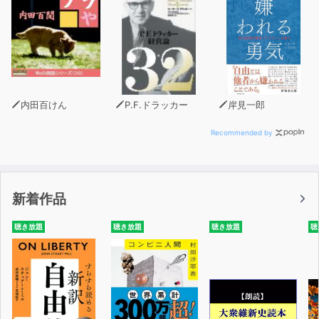
ッドを提案。
あなたのコミュニケーションの悩みを、根本的に解決し
ます。
＜本書の目次＞
はじめに
内田百けん
P.F.ドラッカー
岸見一郎
３千年にわたって「話し方」に悩む人類
嫌な人間の言葉など誰も聞きたくない
Recommended by
人としての魅力はどう高めればいいのか？
手軽なコミュニケーションのメソッドなど存在しない
新着作品
序章 嘘が多く、感情が幼く、性格が悪い
コミュニケーションについて誰もが抱く3つの勘違い
聴き放題
聴き放題
聴き放題
聴
ボディランゲージは原因ではなく結果の産物
ルックスの魅力は長く保たない
私たちは数秒で相手の魅力をジャッジする
人類ほど平気で仲間を騙す生物はいない
嘘が多く、感情が幼く、性格が悪い