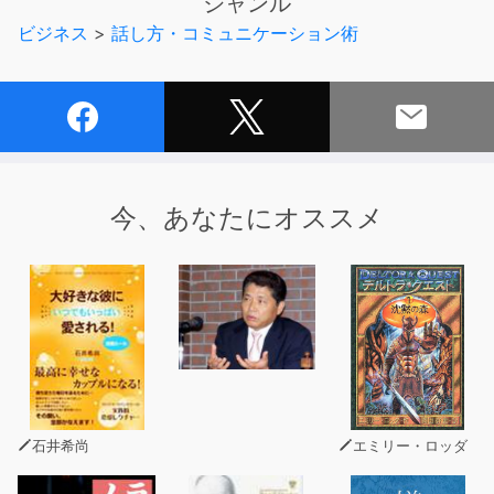
ジャンル
いたいわけでもありません。
ビジネス
>
話し方・コミュニケーション術
しかし、現在までの研究を総合すると、コミュニケーシ
ョン能力を低くしている３大要素は以下のとおりなので
す。
① 嘘が多い
② 感情が幼い
③ 性格が悪い
今、あなたにオススメ
強調したいのは、“魅力”という要素を基礎に置かない限
り、どんなテクニックを使っても、私たちのコミュニケー
ションは改善されないという事実。
嫌な人間のメッセージなど、誰も聞きたくありません。
人としての魅力が基礎にないと、私たちは会話のスタート
ラインにすら立てないのです。
ただし、人としての“魅力”は努力で伸ばせる後天的なス
石井希尚
エミリー・ロッダ
キルです。そこで本書では３１２８のエビデンスに基づ
き、上記の３大要素を カバーし“魅力”を高める18のメソ