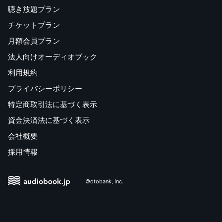
聴き放題プラン
▼オプションワーク 2 不快な相手に有効な【境界線プラ
ンニング】
チケットプラン
ステップ１ ストレス状況のリストアップ
月額会員プラン
ステップ２ 境界線を越えられたときの感情的な反応を考
法人向けオーディオブック
える
ステップ３ 境界線プランを作成する
利用規約
ステップ４ 境界線フレーズを作る
プライバシーポリシー
▼オプションワーク３ 自分の欲求を知る【ニーズ目
特定商取引法に基づく表示
録】
ステップ１ ニーズ目録のチェック
資金決済法に基づく表示
・人間関係のニーズ
会社概要
・身体的健康のニーズ
採用情報
・感覚のニーズ
・遊戯のニーズ
・平和のニーズ
©otobank, Inc.
・自律のニーズ
・意味のニーズ
ステップ２ ニーズ目録を使う