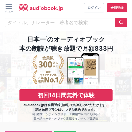
ログイン
会員登録
※
日本一
のオーディオブック
本の朗読が聴き放題で月額833円
初回14日間無料で体験
audiobook.jpは会員登録(無料)でお楽しみいただけます。
聴き放題プランはいつでも解約できます。
※日本マーケティングリサーチ機構2023年11月調べ
日本語オーディオブック書籍ラインナップ数調査