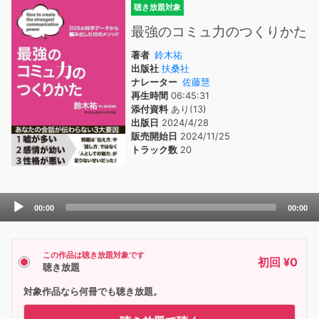
聴き放題対象
最強のコミュ力のつくりかた
著者
鈴木祐
出版社
扶桑社
ナレーター
佐藤慧
再生時間
06:45:31
添付資料
あり(13)
出版日
2024/4/28
販売開始日
2024/11/25
トラック数
20
Audio
00:00
00:00
Player
この作品は聴き放題対象です
初回 ¥0
聴き放題
対象作品なら何冊でも聴き放題。