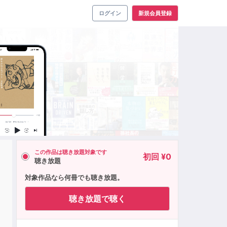
ログイン
新規会員登録
この作品は聴き放題対象です
初回 ¥0
聴き放題
対象作品なら何冊でも聴き放題。
聴き放題で聴く