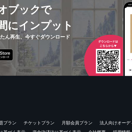
オブックで
間にインプット
んたん再生、今すぐダウンロード
題プラン
チケットプラン
月額会員プラン
法人向けオーデ