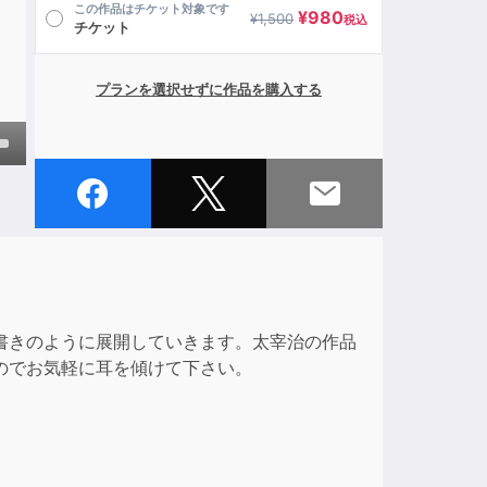
この作品はチケット対象です
¥
980
¥
1,500
税込
チケット
プランを選択せずに作品を購入する
own
ase
ase
書きのように展開していきます。太宰治の作品
e.
のでお気軽に耳を傾けて下さい。