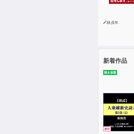
林貞年
新着作品
聴き放題
新作