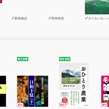
新美南吉
岡本綺堂
カール=ヨハン・エリーン
聴き放題
聴き放題
新作
新作
新作