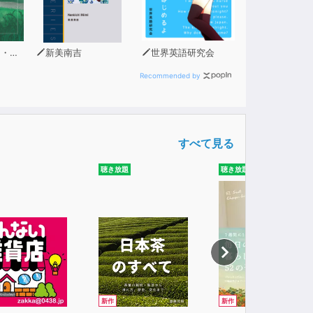
（著）
新美南吉
世界英語研究会
Recommended by
すべて見る
聴き放題
聴き放題
新作
新作