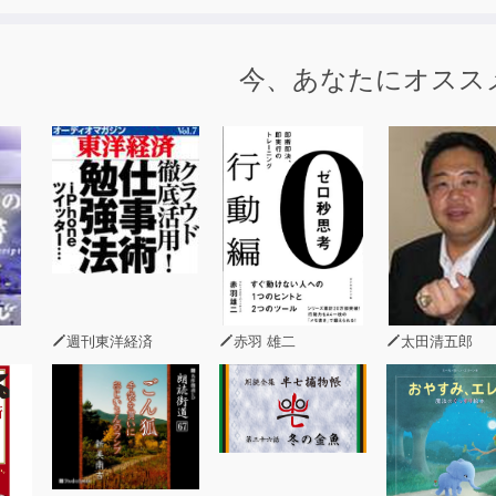
今、あなたにオスス
週刊東洋経済
赤羽 雄二
太田清五郎