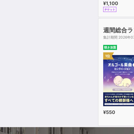
¥1,100
チケット
週間総合ラ
集計期間 2026年0
聴き放題
1位
¥550