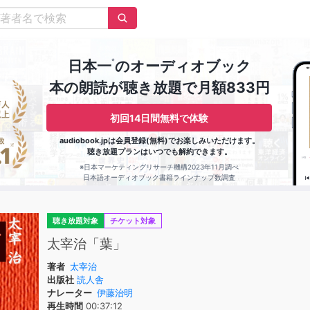
※
日本一
のオーディオブック
本の朗読が聴き放題で月額833円
初回14日間無料で体験
audiobook.jpは会員登録(無料)でお楽しみいただけます。
聴き放題プランはいつでも解約できます。
※日本マーケティングリサーチ機構2023年11月調べ
日本語オーディオブック書籍ラインナップ数調査
聴き放題対象
チケット対象
太宰治「葉」
著者
太宰治
出版社
読人舎
ナレーター
伊藤治明
再生時間
00:37:12