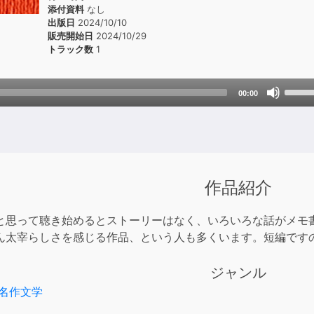
添付資料
なし
出版日
2024/10/10
販売開始日
2024/10/29
トラック数
1
Use
00:00
Up/D
Arrow
keys
to
incre
作品紹介
or
decre
と思って聴き始めるとストーリーはなく、いろいろな話がメモ
volum
ん太宰らしさを感じる作品、という人も多くいます。短編です
ジャンル
名作文学