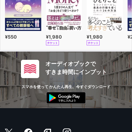
¥550
¥1,980
¥1,980
¥
チケット
チケット
オーディオブックで
すきま時間にインプット
スマホを使って かんたん再生、今すぐダウンロード