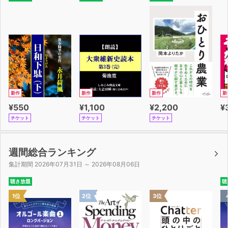
新作
新作
新作
新
¥550
¥1,100
¥2,200
¥
チケット
チケット
チケット
週間総合ランキング
集計期間 2026年07月31日 ～ 2026年08月06日
聴き放題
聴
1位
2位
3位