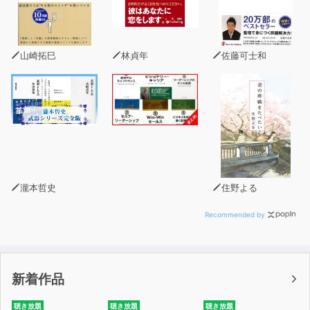
山崎拓巳
林貞年
佐藤可士和
瀧本哲史
住野よる
Recommended by
新着作品
聴き放題
聴き放題
聴き放題