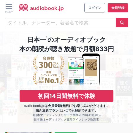
ログイン
会員登録
※
日本一
のオーディオブック
本の朗読が聴き放題で月額833円
初回14日間無料で体験
audiobook.jpは会員登録(無料)でお楽しみいただけます。
聴き放題プランはいつでも解約できます。
※日本マーケティングリサーチ機構2023年11月調べ
日本語オーディオブック書籍ラインナップ数調査