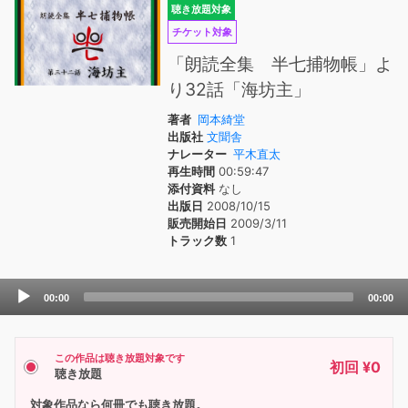
聴き放題対象
チケット対象
「朗読全集 半七捕物帳」よ
り32話「海坊主」
著者
岡本綺堂
出版社
文聞舎
ナレーター
平木直太
再生時間
00:59:47
添付資料
なし
出版日
2008/10/15
販売開始日
2009/3/11
トラック数
1
Audio
00:00
00:00
Player
この作品は聴き放題対象です
初回 ¥0
聴き放題
対象作品なら何冊でも聴き放題。