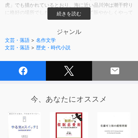
虎」でも描かれているとおり、海に近い品川沖は潮干狩り
に格好の場所でした。弁当や酒を携えて賑やかしくやって
まいりました江戸時代の人々、その眼前に現れた奇人...は
っきり言っちゃいましょう、海坊主が現れたのです。「半
ジャンル
七捕物帳」随一といってもいい奇人の正体は?その巻き起
文芸・落語
>
名作文学
こす事件とは?朗読者平木によると、海坊主の配役はミフ
文芸・落語
>
歴史・時代小説
ネだなどと言い張っています。
今、あなたにオススメ