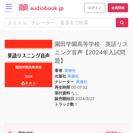
ログイン
会員登録
園田学園高等学校 英語リス
ニング音声【2024年入試問
題】
著者
英俊社
出版社
英俊社
ナレーター
英俊社
再生時間
00:07:52
添付資料
なし
販売開始日
2024/9/27
トラック数
1