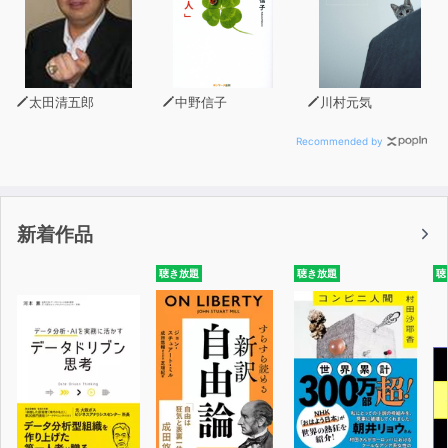
太田清五郎
中野信子
川村元気
Recommended by
新着作品
聴き放題
聴き放題
聴