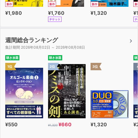
新作
新作
新作
新
¥1,980
¥1,760
¥1,320
¥
チケット
チ
週間総合ランキング
集計期間 2026年08月02日 ～ 2026年08月08日
聴き放題
聴き放題
聴
1位
2位
3位
¥550
¥660
¥1,320
¥
¥1,320