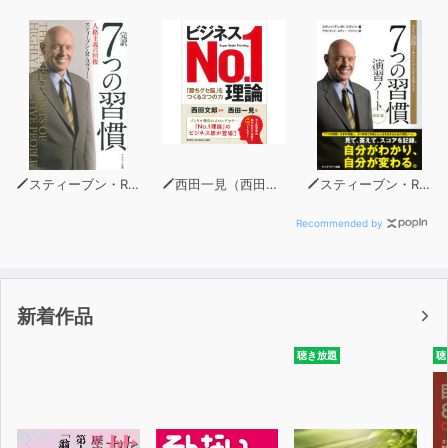
岸田徹（きしだ・とおる）：NPO法人がんノート代表理
事。
25歳で胎児性がんという希少がんを患い、3か月の抗がん
剤治療、2度の手術を受ける。約2年後に再発し手術を受
け、現在は経過観察中。『がんノート』ではいままで300
人以上のがん経験者にインタビューを実施。そのほかに
も、国立がん研究センターの広報企画室にも所属。がんに
関する情報発信を行う傍ら、日本全国で講演や研修の講
スティーブン・R・コヴィー
西田一見（西田文郎 監修）
スティーブン・R・コヴィー
師、学校での授業（がん教育）なども行っている。
Recommended by
新着作品
聴き放題
聴