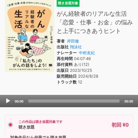
聴き放題対象
がん経験者のリアルな生活
「恋愛・仕事・お金」の悩み
と上手につきあうヒント
著者
岸田徹
出版社
翔泳社
ナレーター
中村友紀
再生時間
04:07:46
添付資料
あり(12)
出版日
2023/10/25
販売開始日
2024/8/28
トラック数
12
Audio
00:00
00:00
Player
この作品は聴き放題対象です
初回 ¥0
聴き放題
対象作品なら何冊でも聴き放題。