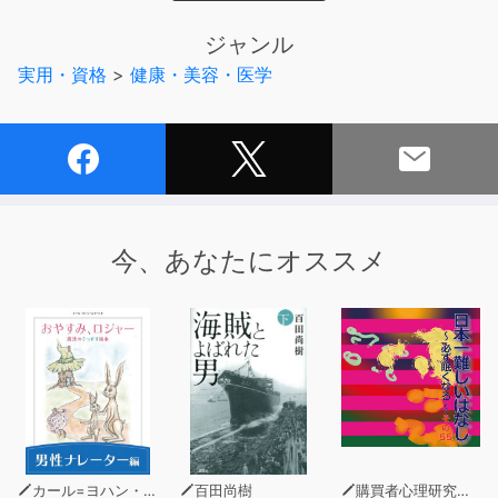
れています。
ジャンル
25歳のときに胎児性がんという希少がんになった著者。
実用・資格
>
健康・美容・医学
医療情報も大切だけど、患者側の生活情報も同じくらい大
切だと考え、がん経験者の方などにインタビューしてその
情報を発信するYouTube番組『がんノート』を開始。そ
して今回、がんノートの活動を通して聞いてきたがん経験
者のリアルな生活を本書にまとめました！
■病院の先生からは治療や副作用の話しか聞けなかった
今、あなたにオススメ
■AYA世代（15～39歳）のがん経験者の情報が少なくて
困っている
■これからの人生に不安がある
■ほかの人の経験談を知りたい
などの悩みを抱える人が、ちょっと前向きになれるような
1冊です。
◆著者
カール=ヨハン・エリーン
百田尚樹
購買者心理研究所 株式会社モデンナ 顧問 青木幹和