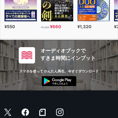
¥550
¥660
¥1,320
¥
¥1,320
オーディオブックで
すきま時間にインプット
スマホを使って かんたん再生、今すぐダウンロード