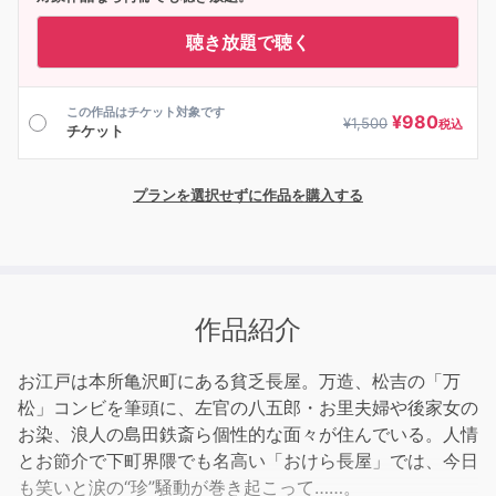
聴き放題で聴く
この作品はチケット対象です
¥
980
¥
1,500
税込
チケット
プランを選択せずに作品を購入する
作品紹介
お江戸は本所亀沢町にある貧乏長屋。万造、松吉の「万
松」コンビを筆頭に、左官の八五郎・お里夫婦や後家女の
お染、浪人の島田鉄斎ら個性的な面々が住んでいる。人情
とお節介で下町界隈でも名高い「おけら長屋」では、今日
も笑いと涙の“珍”騒動が巻き起こって……。