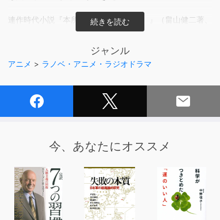
連作時代小説『本所おけら長屋（十八）』（畠山健二著、
PHP研究所刊）より、エピソード「その参 さいころ」を
オーディオブック化。
ジャンル
アニメ
>
ラノベ・アニメ・ラジオドラマ
※本作品は2022年8月29日～10月3日にIBC岩手放送「ラ
ジオ文庫」で放送されたラジオドラマを再編集したもので
す。
©Kenji Hatakeyama (P)2022 Iwate Broadcasting,
Co.,Ltd.
今、あなたにオススメ