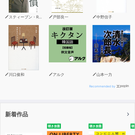
スティーブン・R・コヴィー
戸部良一
中野信子
川口俊和
アルク
山本一力
Recommended by
新着作品
聴き放題
聴き放題
聴