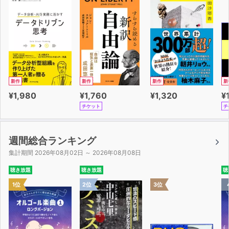
新作
新作
新作
新
¥1,980
¥1,760
¥1,320
¥
チケット
チ
週間総合ランキング
集計期間 2026年08月02日 ～ 2026年08月08日
聴き放題
聴き放題
聴
1位
2位
3位