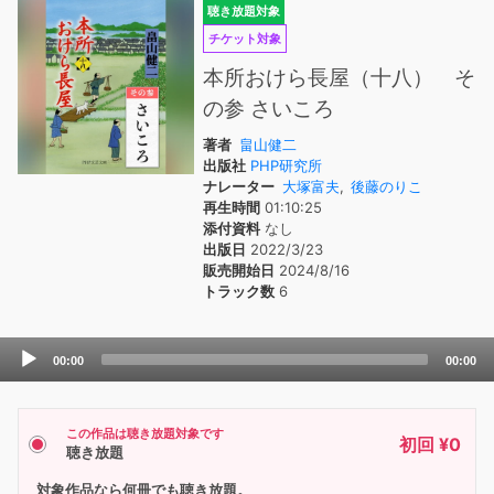
聴き放題対象
チケット対象
本所おけら長屋（十八） そ
の参 さいころ
著者
畠山健二
出版社
PHP研究所
ナレーター
大塚富夫
,
後藤のりこ
再生時間
01:10:25
添付資料
なし
出版日
2022/3/23
販売開始日
2024/8/16
トラック数
6
Audio
00:00
00:00
Player
この作品は聴き放題対象です
初回 ¥0
聴き放題
対象作品なら何冊でも聴き放題。