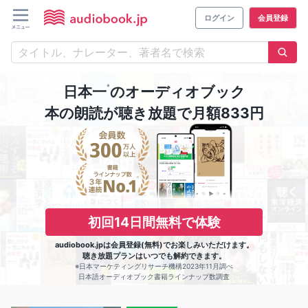
ログイン
会員登録
※
日本一
のオーディオブック
本の朗読が聴き放題で月額833円
初回14日間無料で体験
audiobook.jpは会員登録(無料)でお楽しみいただけます。
聴き放題プランはいつでも解約できます。
※日本マーケティングリサーチ機構2023年11月調べ
日本語オーディオブック書籍ラインナップ数調査